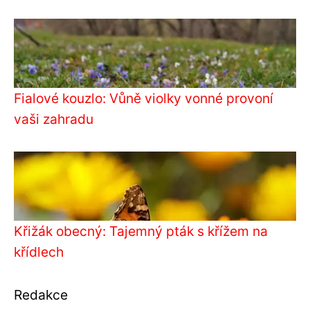
Fialové kouzlo: Vůně violky vonné provoní
vaši zahradu
Křižák obecný: Tajemný pták s křížem na
křídlech
Redakce