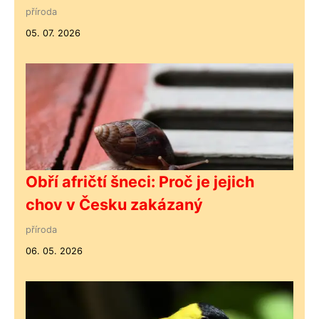
příroda
05. 07. 2026
Obří afričtí šneci: Proč je jejich
chov v Česku zakázaný
příroda
06. 05. 2026