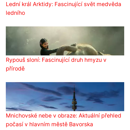
Lední král Arktidy: Fascinující svět medvěda
ledního
Rypouš sloní: Fascinující druh hmyzu v
přírodě
Mnichovské nebe v obraze: Aktuální přehled
počasí v hlavním městě Bavorska