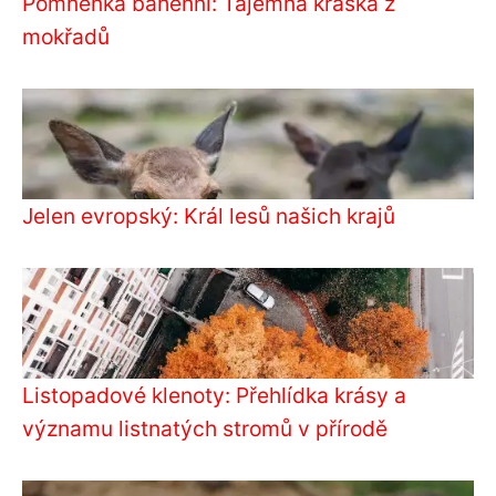
Pomněnka bahenní: Tajemná kráska z
mokřadů
Jelen evropský: Král lesů našich krajů
Listopadové klenoty: Přehlídka krásy a
významu listnatých stromů v přírodě