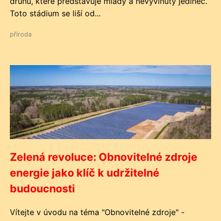
druhů, které představuje mladý a nevyvinutý jedinec.
Toto stádium se liší od...
příroda
Zelená revoluce: Obnovitelné zdroje
energie jako klíč k udržitelné
budoucnosti
Vítejte v úvodu na téma "Obnovitelné zdroje" -