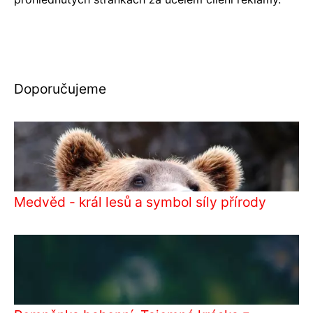
Doporučujeme
Medvěd - král lesů a symbol síly přírody