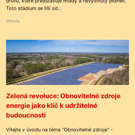
druhů, které představuje mladý a nevyvinutý jedinec.
Toto stádium se liší od...
příroda
Zelená revoluce: Obnovitelné zdroje
energie jako klíč k udržitelné
budoucnosti
Vítejte v úvodu na téma "Obnovitelné zdroje" -