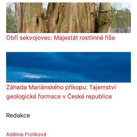
Obří sekvojovec: Majestát rostlinné říše
Záhada Mariánského příkopu: Tajemství
geologické formace v České republice
Redakce
Adélina Frolíková