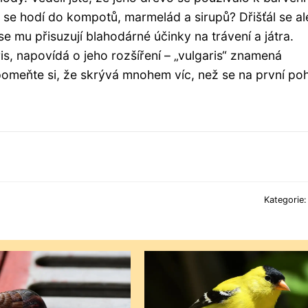
é se hodí do kompotů, marmelád a sirupů? Dřišťál se al
se mu přisuzují blahodárné účinky na trávení a játra.
is, napovídá o jeho rozšíření – „vulgaris“ znamená
vzpomeňte si, že skrývá mnohem víc, než se na první po
Kategorie