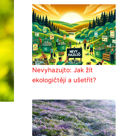
Nevyhazujto: Jak žít
ekologičtěji a ušetřit?