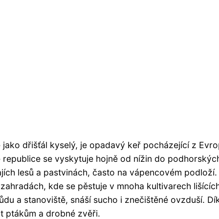
 jako dřišťál kyselý, je opadavý keř pocházející z Evro
 republice se vyskytuje hojně od nížin do podhorskýc
rajích lesů a pastvinách, často na vápencovém podloží.
 zahradách, kde se pěstuje v mnoha kultivarech lišícíc
půdu a stanoviště, snáší sucho i znečištěné ovzduší. Dí
t ptákům a drobné zvěři.