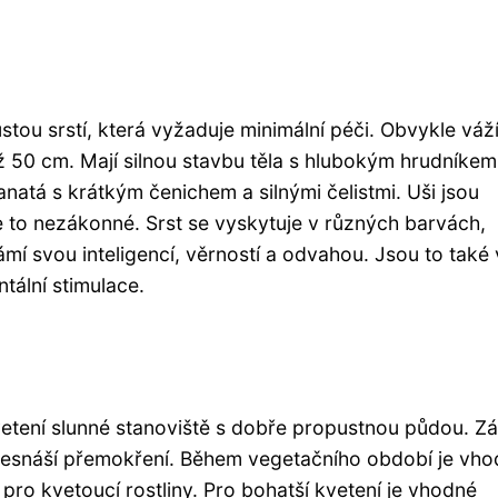
stou srstí, která vyžaduje minimální péči. Obvykle váž
 50 cm. Mají silnou stavbu těla s hlubokým hrudníkem
anatá s krátkým čenichem a silnými čelistmi. Uši jsou
e to nezákonné. Srst se vyskytuje v různých barvách,
mí svou inteligencí, věrností a odvahou. Jsou to také 
ntální stimulace.
kvetení slunné stanoviště s dobře propustnou půdou. Zá
__ nesnáší přemokření. Během vegetačního období je vh
 pro kvetoucí rostliny. Pro bohatší kvetení je vhodné