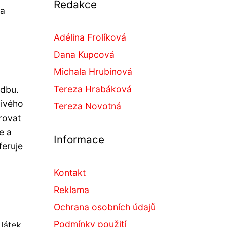
Redakce
na
Adélina Frolíková
Dana Kupcová
Michala Hrubínová
Tereza Hrabáková
adbu.
živého
Tereza Novotná
rovat
e a
Informace
feruje
Kontakt
Reklama
Ochrana osobních údajů
Podmínky použití
 látek