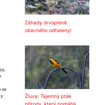
Záhady drvopleně
obecného odhaleny!
py,
h
h se
ky
Žluva: Tajemný pták
přírody, který pomáhá