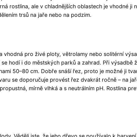
á rostlina, ale v chladnějších oblastech je vhodné ji 
ělením trsů na jaře nebo na podzim.
a vhodná pro živé ploty, větrolamy nebo solitérní výs
 se hodí i do městských parků a zahrad. Při výsadbě 
nami 50–80 cm. Dobře snáší řez, proto je možné ji tva
aru se doporučuje provést řez dvakrát ročně – na jař
ropustná, mírně vlhká a s neutrálním pH. Rostlina pre
plody. Věděli jste, že jeho dřevo se používalo k barvení