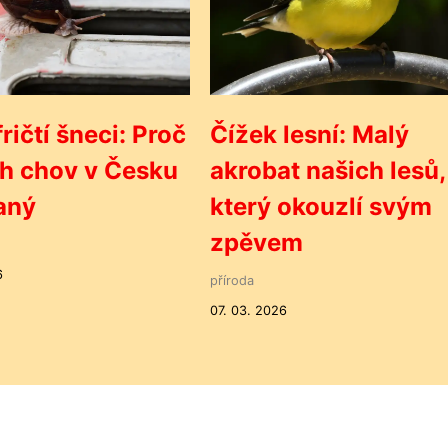
ričtí šneci: Proč
Čížek lesní: Malý
ich chov v Česku
akrobat našich lesů,
aný
který okouzlí svým
zpěvem
6
příroda
07. 03. 2026