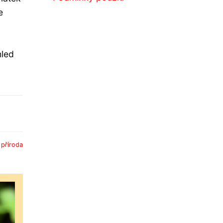
e
hled
:
příroda