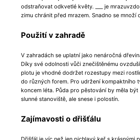
odstraňovat odkvetlé květy. ___ je mrazuvzdorn
zimu chránit před mrazem. Snadno se množí d
Použití v zahradě
V zahradách se uplatní jako nenáročná dřevin
Díky své odolnosti vůči znečištěnému ovzduší
plotu je vhodné dodržet rozestupy mezi rostli
do různých forem. Pro udržení kompaktního tv
koncem léta. Půda pro pěstování by měla být p
slunné stanoviště, ale snese i polostín.
Zajímavosti o dřišťálu
Dřišťál je víc než jen pichlavý keř s krásnými 