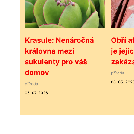
Krasule: Nenáročná
Obří af
královna mezi
je jej
sukulenty pro váš
zakáz
domov
příroda
06. 05. 202
příroda
05. 07. 2026