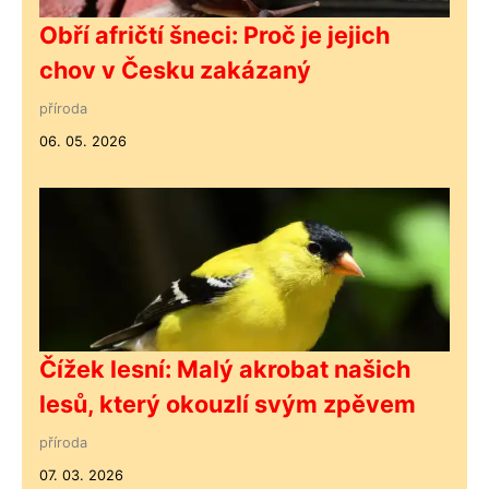
Obří afričtí šneci: Proč je jejich
chov v Česku zakázaný
příroda
06. 05. 2026
Čížek lesní: Malý akrobat našich
lesů, který okouzlí svým zpěvem
příroda
07. 03. 2026