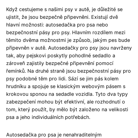
Když cestujeme s našimi psy v autě, je důležité se
ujistit, že jsou bezpečně připevněni. Existují dvě
hlavní možnosti: autosedačka pro psa nebo
bezpečnostní pásy pro psy. Hlavním rozdílem mezi
těmito dvěma možnostmi je způsob, jakým pes bude
připevněn v autě. Autosedačky pro psy jsou navrženy
tak, aby pejskovi poskytly pohodlné sedadlo a
zároveň zajistily bezpečné připevnění pomocí
řemínků. Na druhé straně jsou bezpečnostní pásy pro
psy podobné těm pro lidi. Sází se jim pás kolem
hrudníku a spojuje se klasickým webovým pásem s
krokovou sponou na sedadle vozidla. Tyto dva typy
zabezpečení mohou být efektivní, ale rozhodnutí o
tom, který použít, by mělo být založeno na velikosti
psa a jeho individuálních potřebách.
Autosedačka pro psa je nenahraditelným