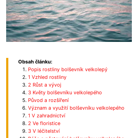
Obsah článku:
Popis rostliny bolševník velkolepý
1 Vzhled rostliny
2 Růst a vývoj
3 Květy bolševníku velkolepého
Původ a rozšíření
Význam a využití bolševníku velkolepého
1 V zahradnictví
2 Ve floristice
3 V léčitelství