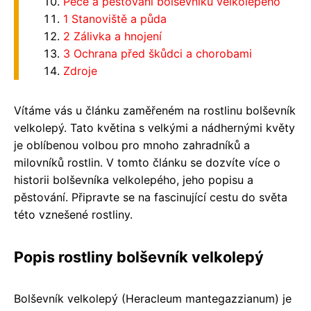
Péče a pěstování bolševníku velkolepého
1 Stanoviště a půda
2 Zálivka a hnojení
3 Ochrana před škůdci a chorobami
Zdroje
Vítáme vás u článku zaměřeném na rostlinu bolševník
velkolepý. Tato květina s velkými a nádhernými květy
je oblíbenou volbou pro mnoho zahradníků a
milovníků rostlin. V tomto článku se dozvíte více o
historii bolševníka velkolepého, jeho popisu a
pěstování. Připravte se na fascinující cestu do světa
této vznešené rostliny.
Popis rostliny bolševník velkolepý
Bolševník velkolepý (Heracleum mantegazzianum) je