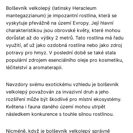
Bolševník velkolepý (latinsky Heracleum
mantegazzianum) je impozantní rostlina, která se
vyskytuje převážně na území Evropy. Její hlavní
charakteristikou jsou obrovské květy, které mohou
dorůstat až do výšky 2 metrů. Tato rostlina má řadu
využití, ať už jako ozdobná rostlina nebo jako zdroj
potravy pro hmyz. V poslední době se také stala
populární zdrojem esenciálního oleje pro kosmetiku,
léčitelství a aromaterapii.
Navzdory svému exotickému vzhledu je bolševník
velkolepý považován za invazivní druh a jeho
rozšíření může být škodlivé pro místní ekosystémy.
Květena i fauna daného území mohou utrpět
následkem konkurence s touhle silnou rostlinou.
Nicméně, když je bolševník velkolepý správně