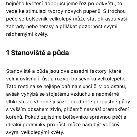
hojného kvetení doporučujeme řez po odkvětu, to
vede ke stimulaci tvorby nových pupenů. S trochou
péče se bolševník velkolepý může stát okrasou vaší
zahrady nebo terasy a přilákat pozornost svými
nádhernými květy.
1 Stanoviště a půda
Stanoviště a půda jsou dva zásadní faktory, které
velmi ovlivňují růst a rozvoj bolševníku velkolepého.
Tato rostlina se nejlépe daří na slunci či v polostínu,
avšak vyhýbá se stojatému vzduchu a nadměrné
vlhkosti. Je vhodné ji sázet do dobře propustné půdy
s vyšším obsahem živin, přičemž nesnáší přemokření
kořenů. Pokud zajistíme bolševníku správnou péči a
ideální podmínky pro růst, může nám být vděčný
svými velkolepými květy.