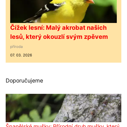
Čížek lesní: Malý akrobat našich
lesů, který okouzlí svým zpěvem
příroda
07. 03. 2026
Doporučujeme
Španělské mušky: Přírodní druh mušky, který