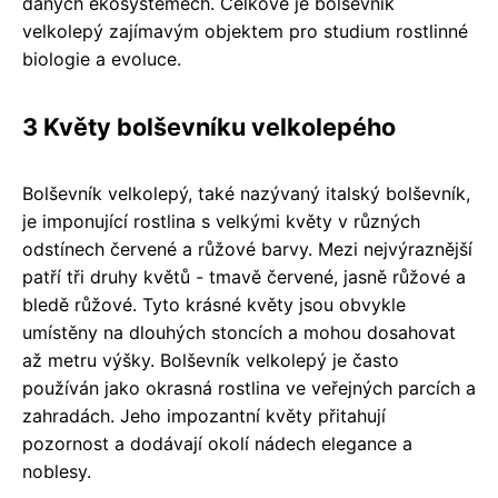
daných ekosystémech. Celkově je bolševník
velkolepý zajímavým objektem pro studium rostlinné
biologie a evoluce.
3 Květy bolševníku velkolepého
Bolševník velkolepý, také nazývaný italský bolševník,
je imponující rostlina s velkými květy v různých
odstínech červené a růžové barvy. Mezi nejvýraznější
patří tři druhy květů - tmavě červené, jasně růžové a
bledě růžové. Tyto krásné květy jsou obvykle
umístěny na dlouhých stoncích a mohou dosahovat
až metru výšky. Bolševník velkolepý je často
používán jako okrasná rostlina ve veřejných parcích a
zahradách. Jeho impozantní květy přitahují
pozornost a dodávají okolí nádech elegance a
noblesy.