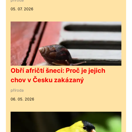
příroda
05. 07. 2026
Obří afričtí šneci: Proč je jejich
chov v Česku zakázaný
příroda
06. 05. 2026