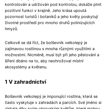
kontrolován a udržován pod kontrolou, dokáže plnit
pozitivní funkci v krajině. Jeho krása upoutá
pozornost turistů i botaniků a jeho květy poskytují
životné prostředí pro mnoho druhů polinizujících
hmyzů.
Celkově se dá říct, že bolševník velkolepý je
zajímavou rostlinou s mnoha různými využitími a
možnostmi. Nicméně, musí být při jeho pěstování a
šíření dbáno na to, aby neohrožoval místní
ekosystémy a květenu.
1 V zahradnictví
Bolševník velkolepý je imponující rostlina, která se
často vyskytuje v zahradách a parcích. Své jméno si
získala díky svým obrovským květům, které mohou