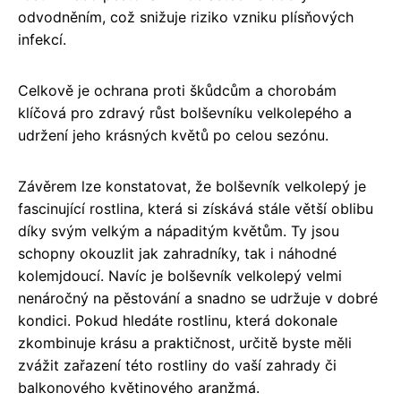
odvodněním, což snižuje riziko vzniku plísňových
infekcí.
Celkově je ochrana proti škůdcům a chorobám
klíčová pro zdravý růst bolševníku velkolepého a
udržení jeho krásných květů po celou sezónu.
Závěrem lze konstatovat, že bolševník velkolepý je
fascinující rostlina, která si získává stále větší oblibu
díky svým velkým a nápaditým květům. Ty jsou
schopny okouzlit jak zahradníky, tak i náhodné
kolemjdoucí. Navíc je bolševník velkolepý velmi
nenáročný na pěstování a snadno se udržuje v dobré
kondici. Pokud hledáte rostlinu, která dokonale
zkombinuje krásu a praktičnost, určitě byste měli
zvážit zařazení této rostliny do vaší zahrady či
balkonového květinového aranžmá.