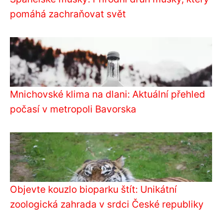
pomáhá zachraňovat svět
Mnichovské klima na dlani: Aktuální přehled
počasí v metropoli Bavorska
Objevte kouzlo bioparku štít: Unikátní
zoologická zahrada v srdci České republiky