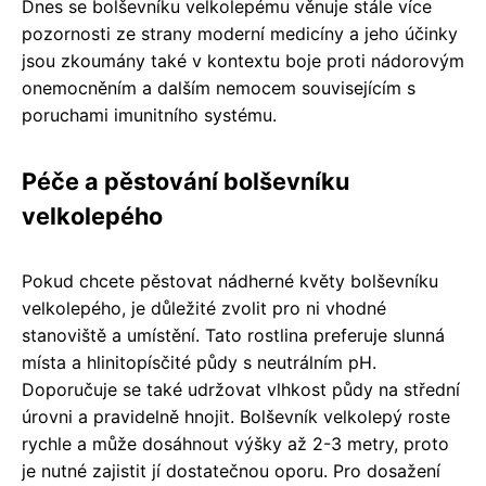
Dnes se bolševníku velkolepému věnuje stále více
pozornosti ze strany moderní medicíny a jeho účinky
jsou zkoumány také v kontextu boje proti nádorovým
onemocněním a dalším nemocem souvisejícím s
poruchami imunitního systému.
Péče a pěstování bolševníku
velkolepého
Pokud chcete pěstovat nádherné květy bolševníku
velkolepého, je důležité zvolit pro ni vhodné
stanoviště a umístění. Tato rostlina preferuje slunná
místa a hlinitopísčité půdy s neutrálním pH.
Doporučuje se také udržovat vlhkost půdy na střední
úrovni a pravidelně hnojit. Bolševník velkolepý roste
rychle a může dosáhnout výšky až 2-3 metry, proto
je nutné zajistit jí dostatečnou oporu. Pro dosažení