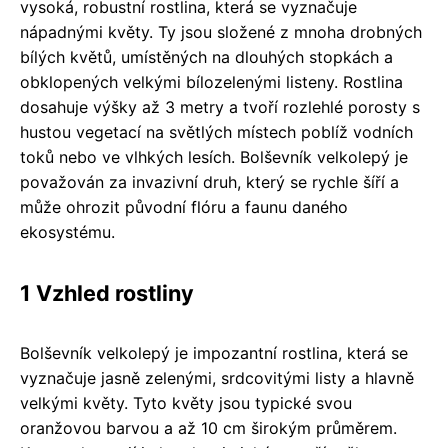
vysoká, robustní rostlina, která se vyznačuje
nápadnými květy. Ty jsou složené z mnoha drobných
bílých květů, umístěných na dlouhých stopkách a
obklopených velkými bílozelenými listeny. Rostlina
dosahuje výšky až 3 metry a tvoří rozlehlé porosty s
hustou vegetací na světlých místech poblíž vodních
toků nebo ve vlhkých lesích. Bolševník velkolepý je
považován za invazivní druh, který se rychle šíří a
může ohrozit původní flóru a faunu daného
ekosystému.
1 Vzhled rostliny
Bolševník velkolepý je impozantní rostlina, která se
vyznačuje jasně zelenými, srdcovitými listy a hlavně
velkými květy. Tyto květy jsou typické svou
oranžovou barvou a až 10 cm širokým průměrem.