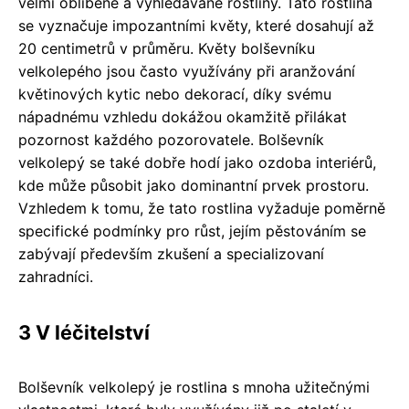
velmi oblíbené a vyhledávané rostliny. Tato rostlina
se vyznačuje impozantními květy, které dosahují až
20 centimetrů v průměru. Květy bolševníku
velkolepého jsou často využívány při aranžování
květinových kytic nebo dekorací, díky svému
nápadnému vzhledu dokážou okamžitě přilákat
pozornost každého pozorovatele. Bolševník
velkolepý se také dobře hodí jako ozdoba interiérů,
kde může působit jako dominantní prvek prostoru.
Vzhledem k tomu, že tato rostlina vyžaduje poměrně
specifické podmínky pro růst, jejím pěstováním se
zabývají především zkušení a specializovaní
zahradníci.
3 V léčitelství
Bolševník velkolepý je rostlina s mnoha užitečnými