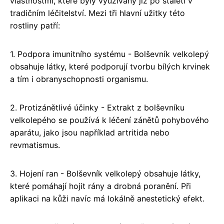
vlastnostmi, které byly využívány již po staletí v
tradičním léčitelství. Mezi tři hlavní užitky této
rostliny patří:
1. Podpora imunitního systému - Bolševník velkolepý
obsahuje látky, které podporují tvorbu bílých krvinek
a tím i obranyschopnosti organismu.
2. Protizánětlivé účinky - Extrakt z bolševníku
velkolepého se používá k léčení zánětů pohybového
aparátu, jako jsou například artritida nebo
revmatismus.
3. Hojení ran - Bolševník velkolepý obsahuje látky,
které pomáhají hojit rány a drobná poranění. Při
aplikaci na kůži navíc má lokálně anestetický efekt.