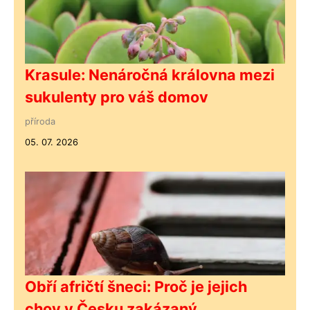
Krasule: Nenáročná královna mezi
sukulenty pro váš domov
příroda
05. 07. 2026
Obří afričtí šneci: Proč je jejich
chov v Česku zakázaný