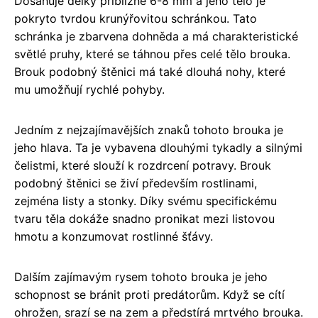
Dosahuje délky přibližně 6-8 mm a jeho tělo je
pokryto tvrdou krunýřovitou schránkou. Tato
schránka je zbarvena dohněda a má charakteristické
světlé pruhy, které se táhnou přes celé tělo brouka.
Brouk podobný štěnici má také dlouhá nohy, které
mu umožňují rychlé pohyby.
Jedním z nejzajímavějších znaků tohoto brouka je
jeho hlava. Ta je vybavena dlouhými tykadly a silnými
čelistmi, které slouží k rozdrcení potravy. Brouk
podobný štěnici se živí především rostlinami,
zejména listy a stonky. Díky svému specifickému
tvaru těla dokáže snadno pronikat mezi listovou
hmotu a konzumovat rostlinné šťávy.
Dalším zajímavým rysem tohoto brouka je jeho
schopnost se bránit proti predátorům. Když se cítí
ohrožen, srazí se na zem a předstírá mrtvého brouka.