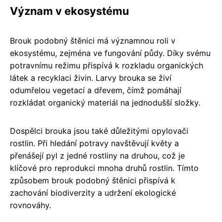
Význam v ekosystému
Brouk podobný štěnici má významnou roli v
ekosystému, zejména ve fungování půdy. Díky svému
potravnímu režimu přispívá k rozkladu organických
látek a recyklaci živin. Larvy brouka se živí
odumřelou vegetací a dřevem, čímž pomáhají
rozkládat organický materiál na jednodušší složky.
Dospělci brouka jsou také důležitými opylovači
rostlin. Při hledání potravy navštěvují květy a
přenášejí pyl z jedné rostliny na druhou, což je
klíčové pro reprodukci mnoha druhů rostlin. Tímto
způsobem brouk podobný štěnici přispívá k
zachování biodiverzity a udržení ekologické
rovnováhy.