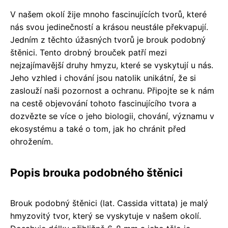
V našem okolí žije mnoho fascinujících tvorů, které
nás svou jedinečností a krásou neustále překvapují.
Jedním z těchto úžasných tvorů je brouk podobný
štěnici. Tento drobný brouček patří mezi
nejzajímavější druhy hmyzu, které se vyskytují u nás.
Jeho vzhled i chování jsou natolik unikátní, že si
zaslouží naši pozornost a ochranu. Připojte se k nám
na cestě objevování tohoto fascinujícího tvora a
dozvězte se více o jeho biologii, chování, významu v
ekosystému a také o tom, jak ho chránit před
ohrožením.
Popis brouka podobného štěnici
Brouk podobný štěnici (lat. Cassida vittata) je malý
hmyzovitý tvor, který se vyskytuje v našem okolí.