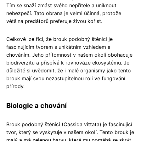
Tím se snaží zmást svého nepřítele a uniknout
nebezpečí. Tato obrana je velmi účinná, protože
většina predátorů preferuje živou kořist.
Celkově lze říci, že brouk podobný štěnici je
fascinujícím tvorem s unikátním vzhledem a
chováním. Jeho přítomnost v našem okolí obohacuje
biodiverzitu a přispívá k rovnováze ekosystému. Je
důležité si uvědomit, že i malé organismy jako tento
brouk mají svou nezastupitelnou roli ve fungování
přírody.
Biologie a chování
Brouk podobný štěnici (Cassida vittata) je fascinující
tvor, který se vyskytuje v našem okolí. Tento brouk je
malý a má zelenou barvu, která mu pomáhá se skrýt