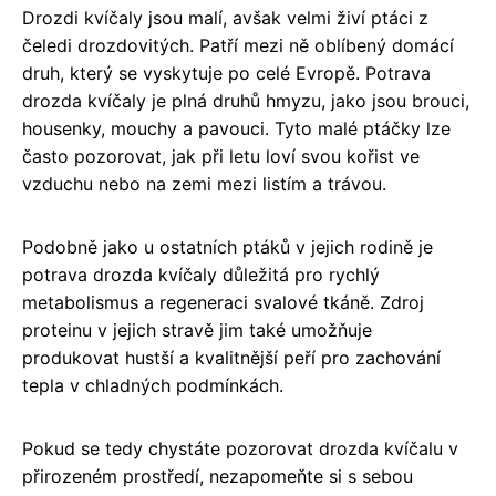
Drozdi kvíčaly jsou malí, avšak velmi živí ptáci z
čeledi drozdovitých. Patří mezi ně oblíbený domácí
druh, který se vyskytuje po celé Evropě. Potrava
drozda kvíčaly je plná druhů hmyzu, jako jsou brouci,
housenky, mouchy a pavouci. Tyto malé ptáčky lze
často pozorovat, jak při letu loví svou kořist ve
vzduchu nebo na zemi mezi listím a trávou.
Podobně jako u ostatních ptáků v jejich rodině je
potrava drozda kvíčaly důležitá pro rychlý
metabolismus a regeneraci svalové tkáně. Zdroj
proteinu v jejich stravě jim také umožňuje
produkovat hustší a kvalitnější peří pro zachování
tepla v chladných podmínkách.
Pokud se tedy chystáte pozorovat drozda kvíčalu v
přirozeném prostředí, nezapomeňte si s sebou