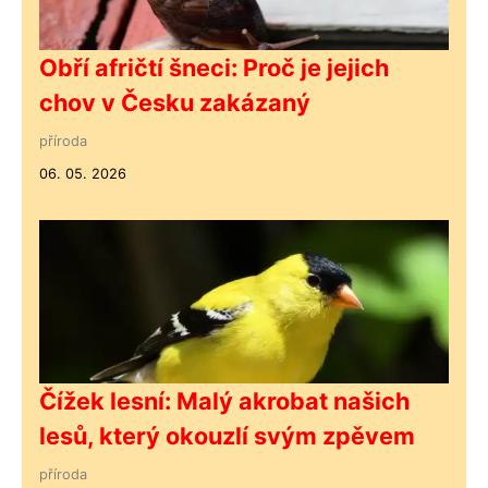
Obří afričtí šneci: Proč je jejich
chov v Česku zakázaný
příroda
06. 05. 2026
Čížek lesní: Malý akrobat našich
lesů, který okouzlí svým zpěvem
příroda