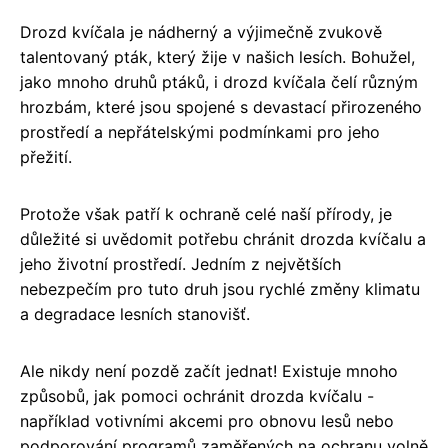
Drozd kvíčala je nádherný a výjimečně zvukově
talentovaný pták, který žije v našich lesích. Bohužel,
jako mnoho druhů ptáků, i drozd kvíčala čelí různým
hrozbám, které jsou spojené s devastací přirozeného
prostředí a nepřátelskými podmínkami pro jeho
přežití.
Protože však patří k ochraně celé naší přírody, je
důležité si uvědomit potřebu chránit drozda kvíčalu a
jeho životní prostředí. Jedním z největších
nebezpečím pro tuto druh jsou rychlé změny klimatu
a degradace lesních stanovišť.
Ale nikdy není pozdě začít jednat! Existuje mnoho
způsobů, jak pomoci ochránit drozda kvíčalu -
například votivními akcemi pro obnovu lesů nebo
podporování programů zaměřených na ochranu volně