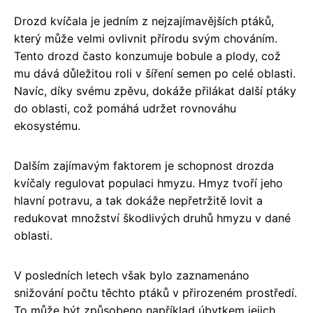
Drozd kvíčala je jedním z nejzajímavějších ptáků,
který může velmi ovlivnit přírodu svým chováním.
Tento drozd často konzumuje bobule a plody, což
mu dává důležitou roli v šíření semen po celé oblasti.
Navíc, díky svému zpěvu, dokáže přilákat další ptáky
do oblasti, což pomáhá udržet rovnováhu
ekosystému.
Dalším zajímavým faktorem je schopnost drozda
kvíčaly regulovat populaci hmyzu. Hmyz tvoří jeho
hlavní potravu, a tak dokáže nepřetržitě lovit a
redukovat množství škodlivých druhů hmyzu v dané
oblasti.
V posledních letech však bylo zaznamenáno
snižování počtu těchto ptáků v přirozeném prostředí.
To může být způsobeno například úbytkem jejich