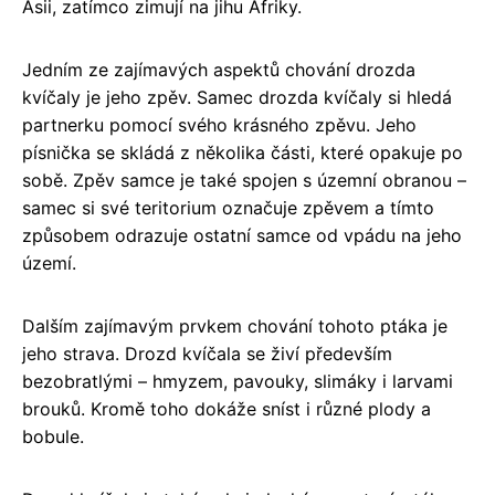
Asii, zatímco zimují na jihu Afriky.
Jedním ze zajímavých aspektů chování drozda
kvíčaly je jeho zpěv. Samec drozda kvíčaly si hledá
partnerku pomocí svého krásného zpěvu. Jeho
písnička se skládá z několika části, které opakuje po
sobě. Zpěv samce je také spojen s územní obranou –
samec si své teritorium označuje zpěvem a tímto
způsobem odrazuje ostatní samce od vpádu na jeho
území.
Dalším zajímavým prvkem chování tohoto ptáka je
jeho strava. Drozd kvíčala se živí především
bezobratlými – hmyzem, pavouky, slimáky i larvami
brouků. Kromě toho dokáže sníst i různé plody a
bobule.