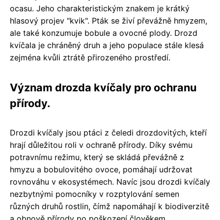
ocasu. Jeho charakteristickým znakem je krátký
hlasový projev "kvik". Pták se živí převážně hmyzem,
ale také konzumuje bobule a ovocné plody. Drozd
kvíčala je chráněný druh a jeho populace stále klesá
zejména kvůli ztrátě přirozeného prostředí.
Význam drozda kvíčaly pro ochranu
přírody.
Drozdi kvíčaly jsou ptáci z čeledi drozdovitých, kteří
hrají důležitou roli v ochraně přírody. Díky svému
potravnímu režimu, který se skládá převážně z
hmyzu a bobulovitého ovoce, pomáhají udržovat
rovnováhu v ekosystémech. Navíc jsou drozdi kvíčaly
nezbytnými pomocníky v rozptylování semen
různých druhů rostlin, čímž napomáhají k biodiverzitě
a obnově přírody po poškození člověkem.