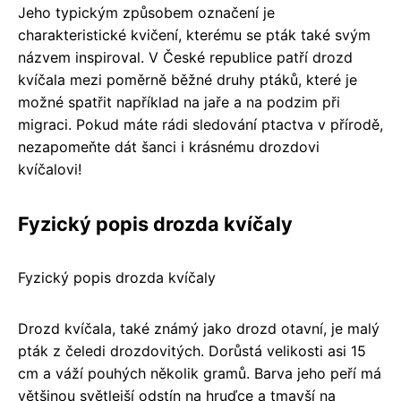
Jeho typickým způsobem označení je
charakteristické kvičení, kterému se pták také svým
názvem inspiroval. V České republice patří drozd
kvíčala mezi poměrně běžné druhy ptáků, které je
možné spatřit například na jaře a na podzim při
migraci. Pokud máte rádi sledování ptactva v přírodě,
nezapomeňte dát šanci i krásnému drozdovi
kvíčalovi!
Fyzický popis drozda kvíčaly
Fyzický popis drozda kvíčaly
Drozd kvíčala, také známý jako drozd otavní, je malý
pták z čeledi drozdovitých. Dorůstá velikosti asi 15
cm a váží pouhých několik gramů. Barva jeho peří má
většinou světlejší odstín na hruďce a tmavší na