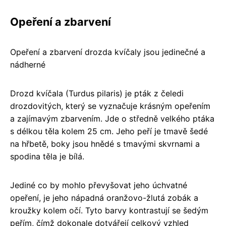
Opeření a zbarvení
Opeření a zbarvení drozda kvíčaly jsou jedinečné a
nádherné
Drozd kvíčala (Turdus pilaris) je pták z čeledi
drozdovitých, který se vyznačuje krásným opeřením
a zajímavým zbarvením. Jde o středně velkého ptáka
s délkou těla kolem 25 cm. Jeho peří je tmavě šedé
na hřbetě, boky jsou hnědé s tmavými skvrnami a
spodina těla je bílá.
Jediné co by mohlo převyšovat jeho úchvatné
opeření, je jeho nápadná oranžovo-žlutá zobák a
kroužky kolem očí. Tyto barvy kontrastují se šedým
peřím, čímž dokonale dotvářejí celkový vzhled