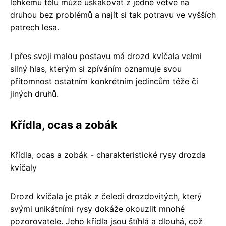
lehkému tělu může uskakovat z jedné větve na
druhou bez problémů a najít si tak potravu ve vyšších
patrech lesa.
I přes svoji malou postavu má drozd kvíčala velmi
silný hlas, kterým si zpíváním oznamuje svou
přítomnost ostatním konkrétním jedincům téže či
jiných druhů.
Křídla, ocas a zobák
Křídla, ocas a zobák - charakteristické rysy drozda
kvíčaly
Drozd kvíčala je pták z čeledi drozdovitých, který
svými unikátními rysy dokáže okouzlit mnohé
pozorovatele. Jeho křídla jsou štíhlá a dlouhá, což