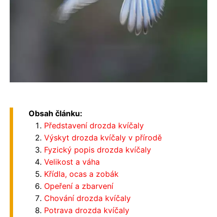
Obsah článku:
Představení drozda kvíčaly
Výskyt drozda kvíčaly v přírodě
Fyzický popis drozda kvíčaly
Velikost a váha
Křídla, ocas a zobák
Opeření a zbarvení
Chování drozda kvíčaly
Potrava drozda kvíčaly