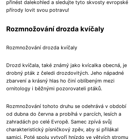
přinést dalekohled a sledujte tyto skvosty evropské
přírody lovit svou potravu!
Rozmnožování drozda kvíčaly
Rozmnožování drozda kvíčaly
Drozd kvíčala, také známý jako kvícalka obecná, je
drobný pták z čeledi drozdovitých. Jeho nápadné
zbarvení a krásný hlas ho činí oblíbeným mezi
ornitology i běžnými pozorovateli ptáků.
Rozmnožování tohoto druhu se odehrává v období
od dubna do června a probíhá v parcích, lesích a
zahradách po celé Evropě. Samec zpívá svůj
charakteristický písničkový zpěv, aby si přilákal
samici. Poté spolu vytvoří hnízdo ve větvích stromu