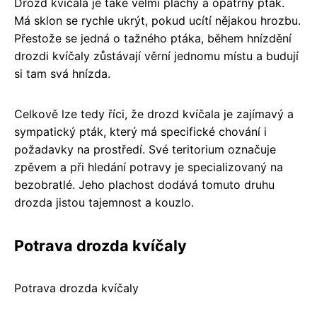
Drozd kvíčala je také velmi plachý a opatrný pták.
Má sklon se rychle ukrýt, pokud ucítí nějakou hrozbu.
Přestože se jedná o tažného ptáka, během hnízdění
drozdi kvíčaly zůstávají věrní jednomu místu a budují
si tam svá hnízda.
Celkově lze tedy říci, že drozd kvíčala je zajímavý a
sympatický pták, který má specifické chování i
požadavky na prostředí. Své teritorium označuje
zpěvem a při hledání potravy je specializovaný na
bezobratlé. Jeho plachost dodává tomuto druhu
drozda jistou tajemnost a kouzlo.
Potrava drozda kvíčaly
Potrava drozda kvíčaly