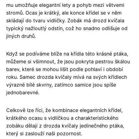
mu umožňuje elegantní lety a pohyb mezi větvemi
stromů. Ocas je krátký, ale konce křídel se v něm
skládají do tvaru vidličky. Zobák má drozd kvíčala
typický nažloutlý odstín, což ho snadno odlišuje od
jiných druhů.
Když se podíváme blíže na křídla této krásné ptáka,
můžeme si všimnout, že jsou pokryta pestrou škálou
barev, které se mohou lišit podle pohlaví i období
roku. Samec drozda kvíčaly mívá na svých křídlech
výrazné bílé skvrny, zatímco samice jsou spíše
jednobarevné.
Celkově lze říci, že kombinace elegantních křídel,
krátkého ocasu s vidličkou a charakteristického
zobáku dělají z drozda kvíčaly jedinečného ptáka,
který si zaslouží naši pozornost.