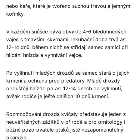
nebo keře, které je tvořeno suchou trávou a jemnými
kořínky.
V každém snůšce bývá obvykle 4-6 bledohnědých
vajec s tmavšími skvrnami. Inkubační doba trvá asi
12-14 dnů, během nichž se střídají samec samicí při
hlídání hnízda a vyhnívání vejce.
Po vylíhnutí mladých drozdů se samec stará o jejich
krmení a ochranu před predátory. Mladé drozdy
opouštějí hnízdo po asi 12-14 dnech od vylíhnutí,
avšak rodiče je ještě dalších 10 dnů krmení.
Rozmnožování drozda kvíčaly představuje jeden z
neuvěřitelných zážitků v přírodě a pro ornitology i
běžné pozorovatele ptáků jistě nezapomenutelný
okamžik.