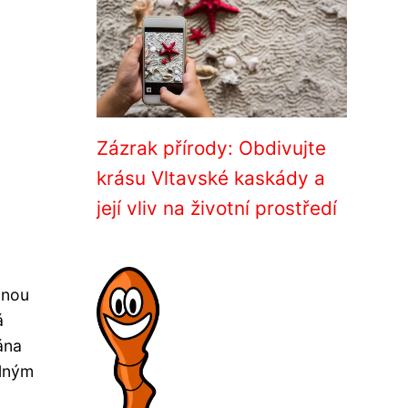
Zázrak přírody: Obdivujte
krásu Vltavské kaskády a
její vliv na životní prostředí
inou
á
ána
elným