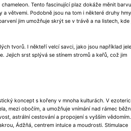
 chameleon. Tento fascinující plaz dokáže měnit barv
sty a větvemi. Podobně jsou na tom i některé druhy hm
arvení jim umožňuje skrýt se v trávě a na listech, kde
 tvorů. I někteří velcí savci, jako jsou například jele
. Jejich srst splývá se stínem stromů a keřů, což jim
ystický koncept s kořeny v mnoha kulturách. V ezoteri
ed čela, mezi obočím, a umožňuje vnímání nad rámec běž
ivost, astrální cestování a propojení s vyšším vědomím
čakrou, Ádžňá, centrem intuice a moudrosti. Stimulace