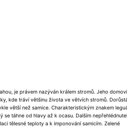
povahou, je právem nazýván králem stromů. Jeho domov
iky, kde tráví většinu života ve větvích stromů. Dorůst
ykle větší než samice. Charakteristickým znakem legu
erý se táhne od hlavy až k ocasu. Dalším nepřehlédnut
ulaci tělesné teploty a k imponování samicím. Zelené