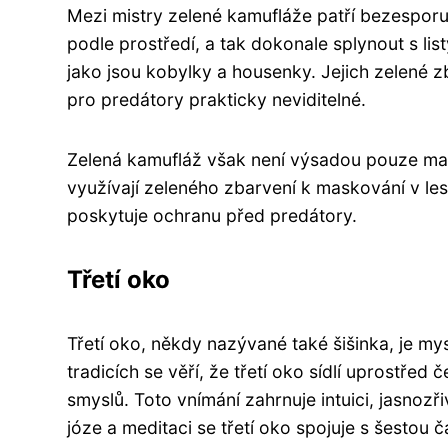
Mezi mistry zelené kamufláže patří bezesporu
podle prostředí, a tak dokonale splynout s li
jako jsou kobylky a housenky. Jejich zelené zb
pro predátory prakticky neviditelné.
Zelená kamufláž však není výsadou pouze malých
využívají zeleného zbarvení k maskování v lese
poskytuje ochranu před predátory.
Třetí oko
Třetí oko, někdy nazývané také šišinka, je m
tradicích se věří, že třetí oko sídlí uprostř
smyslů. Toto vnímání zahrnuje intuici, jasnozř
józe a meditaci se třetí oko spojuje s šestou 