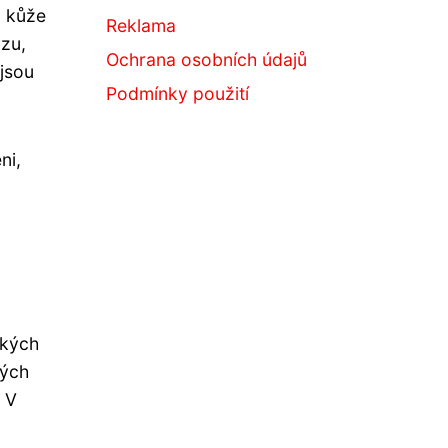
u kůže
Reklama
yzu,
Ochrana osobních údajů
 jsou
Podmínky použití
ni,
ckých
ných
. V