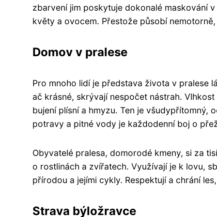
zbarvení jim poskytuje dokonalé maskování v h
květy a ovocem. Přestože působí nemotorně, je
Domov v pralese
Pro mnoho lidí je představa života v pralese l
ač krásné, skrývají nespočet nástrah. Vlhko
bujení plísní a hmyzu. Ten je všudypřítomný, 
potravy a pitné vody je každodenní boj o přeži
Obyvatelé pralesa, domorodé kmeny, si za tisíci
o rostlinách a zvířatech. Využívají je k lovu, s
přírodou a jejími cykly. Respektují a chrání les
Strava býložravce