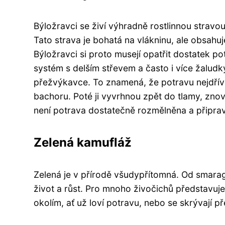
Býložravci se živí výhradně rostlinnou stravou
Tato strava je bohatá na vlákninu, ale obsahu
Býložravci si proto musejí opatřit dostatek pot
systém s delším střevem a často i více žaludky
přežvýkavce. To znamená, že potravu nejdříve
bachoru. Poté ji vyvrhnou zpět do tlamy, zno
není potrava dostatečně rozmělněna a připrav
Zelená kamufláž
Zelená je v přírodě všudypřítomná. Od smarag
život a růst. Pro mnoho živočichů představuje 
okolím, ať už loví potravu, nebo se skrývají p