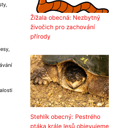
sty,
Žížala obecná: Nezbytný
živočich pro zachování
přírody
lesy,
ávání
alosti
Stehlík obecný: Pestrého
ptáka krále lesů objevujeme