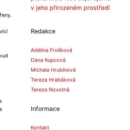
v jeho přirozeném prostředí
řeny.
Redakce
vicí
Adélina Frolíková
okud
Dana Kupcová
Michala Hrubínová
Tereza Hrabáková
Tereza Novotná
e
Informace
s
Kontakt