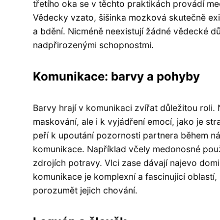
třetího oka se v těchto praktikách provádí me
Vědecky vzato, šišinka mozková skutečně exi
a bdění. Nicméně neexistují žádné vědecké dů
nadpřirozenými schopnostmi.
Komunikace: barvy a pohyby
Barvy hrají v komunikaci zvířat důležitou rol
maskování, ale i k vyjádření emocí, jako je st
peří k upoutání pozornosti partnera během nám
komunikace. Například včely medonosné použí
zdrojích potravy. Vlci zase dávají najevo dom
komunikace je komplexní a fascinující oblastí
porozumět jejich chování.