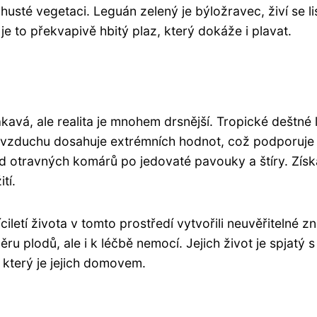
usté vegetaci. Leguán zelený je býložravec, živí se li
 to překvapivě hbitý plaz, který dokáže i plavat.
ákavá, ale realita je mnohem drsnější. Tropické deštné 
st vzduchu dosahuje extrémních hodnot, což podporuje
od otravných komárů po jedovaté pavouky a štíry. Získ
tí.
letí života v tomto prostředí vytvořili neuvěřitelné zn
běru plodů, ale i k léčbě nemocí. Jejich život je spjatý s
, který je jejich domovem.