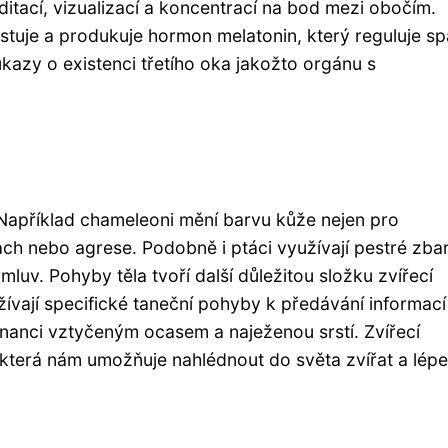
ditací, vizualizací a koncentrací na bod mezi obočím.
stuje a produkuje hormon melatonin, který reguluje s
kazy o existenci třetího oka jakožto orgánu s
i. Například chameleoni mění barvu kůže nejen pro
rach nebo agrese. Podobně i ptáci využívají pestré zba
luv. Pohyby těla tvoří další důležitou složku zvířecí
vají specifické taneční pohyby k předávání informací
inanci vztyčeným ocasem a naježenou srstí. Zvířecí
, která nám umožňuje nahlédnout do světa zvířat a lépe