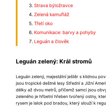
Strava býložravce
Zelená kamufláž
Třetí oko
Komunikace: barvy a pohyby
Leguán a člověk
Leguán zelený: Král stromů
Leguán zelený, majestátní ještěr s klidnou 
jsou tropické deštné lesy Střední a Jižní Amer
délky až dvou metrů, přičemž samci jsou obv
zeleného je hřbetní hřeben tvořený ostny, kt
rysem je lalok pod bradou, který slouží k reg