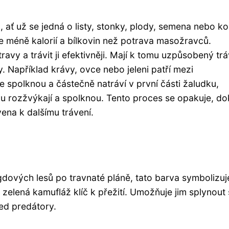
, ať už se jedná o listy, stonky, plody, semena nebo ko
je méně kalorií a bílkovin než potrava masožravců.
ravy a trávit ji efektivněji. Mají k tomu uzpůsobený trá
. Například krávy, ovce nebo jeleni patří mezi
 spolknou a částečně natráví v první části žaludku,
vu rozžvýkají a spolknou. Tento proces se opakuje, d
ena k dalšímu trávení.
dových lesů po travnaté pláně, tato barva symbolizuj
zelená kamufláž klíč k přežití. Umožňuje jim splynout 
řed predátory.