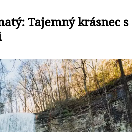
atý: Tajemný krásnec s
i