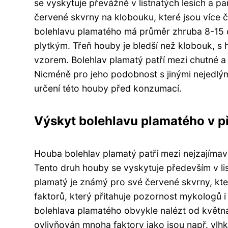
se vyskytuje převážně v listnatých lesích a p
červené skvrny na klobouku, které jsou více 
bolehlavu plamatého má průměr zhruba 8-15 cm
plytkým. Třeň houby je bledší než klobouk, s 
vzorem. Bolehlav plamatý patří mezi chutné a 
Nicméně pro jeho podobnost s jinými nejedlým
určení této houby před konzumací.
Výskyt bolehlavu plamatého v p
Houba bolehlav plamatý patří mezi nejzajímav
Tento druh houby se vyskytuje především v lis
plamatý je známý pro své červené skvrny, kter
faktorů, který přitahuje pozornost mykologů 
bolehlava plamatého obvykle nalézt od května
ovlivňován mnoha faktory jako jsou např. vlhk