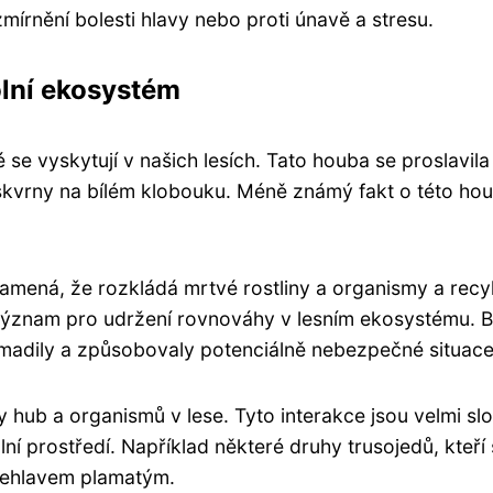
mírnění bolesti hlavy nebo proti únavě a stresu.
olní ekosystém
 se vyskytují v našich lesích. Tato houba se proslavil
skvrny na bílém klobouku. Méně známý fakt o této hou
namená, že rozkládá mrtvé rostliny a organismy a recy
 význam pro udržení rovnováhy v lesním ekosystému. 
madily a způsobovaly potenciálně nebezpečné situace
y hub a organismů v lese. Tyto interakce jsou velmi slo
ní prostředí. Například některé druhy trusojedů, kteří
bolehlavem plamatým.