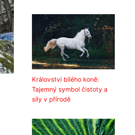
Království bílého koně:
Tajemný symbol čistoty a
síly v přírodě