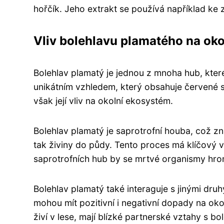
hořčík. Jeho extrakt se používá například ke z
Vliv bolehlavu plamatého na ok
Bolehlav plamatý je jednou z mnoha hub, které
unikátním vzhledem, který obsahuje červené 
však její vliv na okolní ekosystém.
Bolehlav plamatý je saprotrofní houba, což z
tak živiny do půdy. Tento proces má klíčový
saprotrofních hub by se mrtvé organismy hro
Bolehlav plamatý také interaguje s jinými druh
mohou mít pozitivní i negativní dopady na okol
živí v lese, mají blízké partnerské vztahy s 