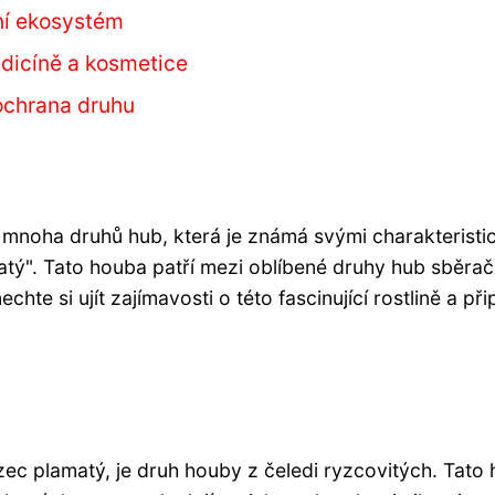
ní ekosystém
dicíně a kosmetice
ochrana druhu
mnoha druhů hub, která je známá svými charakteristi
tý". Tato houba patří mezi oblíbené druhy hub sběrač
hte si ujít zajímavosti o této fascinující rostlině a při
c plamatý, je druh houby z čeledi ryzcovitých. Tato