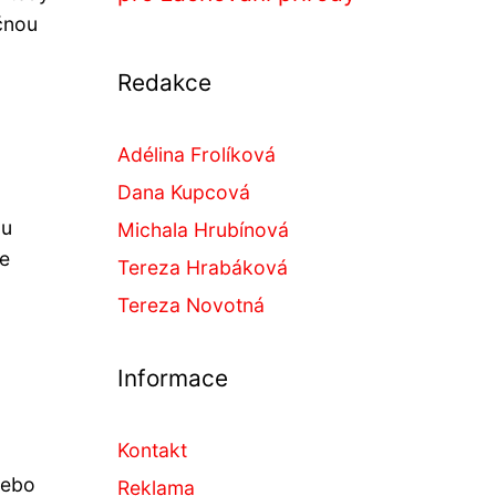
čnou
Redakce
Adélina Frolíková
Dana Kupcová
ou
Michala Hrubínová
je
Tereza Hrabáková
Tereza Novotná
Informace
Kontakt
nebo
Reklama