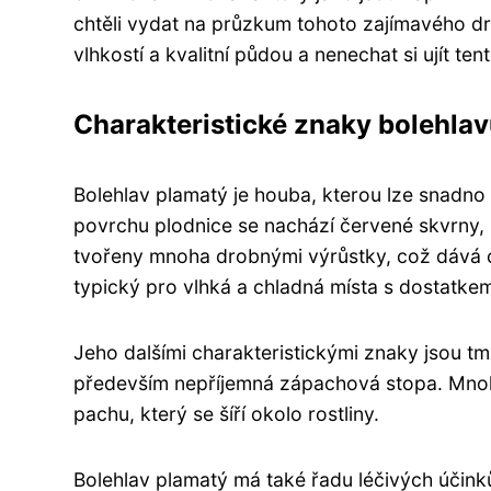
chtěli vydat na průzkum tohoto zajímavého d
vlhkostí a kvalitní půdou a nenechat si ujít t
Charakteristické znaky bolehla
Bolehlav plamatý je houba, kterou lze snadn
povrchu plodnice se nachází červené skvrny, k
tvořeny mnoha drobnými výrůstky, což dává ce
typický pro vlhká a chladná místa s dostatkem
Jeho dalšími charakteristickými znaky jsou t
především nepříjemná zápachová stopa. Mnoho
pachu, který se šíří okolo rostliny.
Bolehlav plamatý má také řadu léčivých účinků