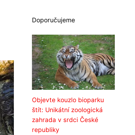
Doporučujeme
Objevte kouzlo bioparku
štít: Unikátní zoologická
zahrada v srdci České
republiky