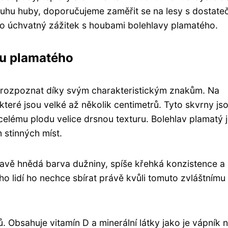
ruhu huby, doporučujeme zaměřit se na lesy s dostate
ento úchvatný zážitek s houbami bolehlavy plamatého.
vu plamatého
o rozpoznat díky svým charakteristickým znakům. Na
teré jsou velké až několik centimetrů. Tyto skvrny js
lému plodu velice drsnou texturu. Bolehlav plamatý 
 stinných míst.
mavě hnědá barva dužniny, spíše křehká konzistence a
 lidí ho nechce sbírat právě kvůli tomuto zvláštnímu
. Obsahuje vitamín D a minerální látky jako je vápník 