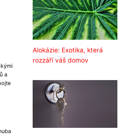
Alokázie: Exotika, která
rozzáří váš domov
ckými
ů a
pojte
 huba