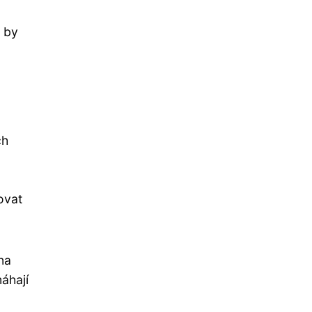
y by
ch
ovat
na
áhají