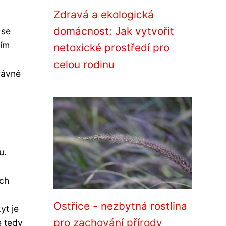
Zdravá a ekologická
domácnost: Jak vytvořit
 se
ním
netoxické prostředí pro
celou rodinu
rávné
u.
ích
Ostřice - nezbytná rostlina
yt je
pro zachování přírody
e tedy