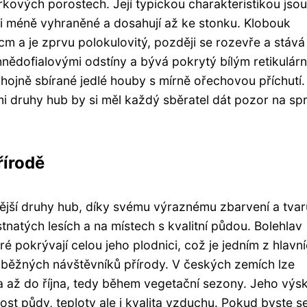
arkových porostech. Její typickou charakteristikou jsou
či méně vyhraněné a dosahují až ke stonku. Klobouk
 a je zprvu polokulovitý, později se rozevře a stává
hnědofialovými odstíny a bývá pokrytý bílým retikulár
hojně sbírané jedlé houby s mírně ořechovou příchutí.
i druhy hub by si měl každý sběratel dát pozor na sp
řírodě
ější druhy hub, díky svému výraznému zbarvení a tvar
tnatých lesích a na místech s kvalitní půdou. Bolehlav
é pokrývají celou jeho plodnici, což je jedním z hlavn
i běžných návštěvníků přírody. V českých zemích lze
 až do října, tedy během vegetační sezony. Jeho výsk
ost půdy, teploty ale i kvalita vzduchu. Pokud byste s