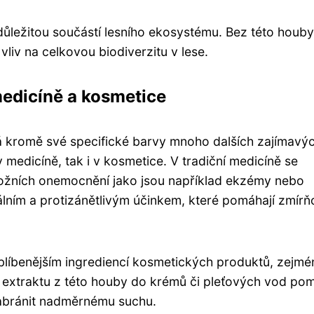
i důležitou součástí lesního ekosystému. Bez této houb
 vliv na celkovou biodiverzitu v lese.
medicíně a kosmetice
má kromě své specifické barvy mnoho dalších zajímavý
v medicíně, tak i v kosmetice. V tradiční medicíně se
kožních onemocnění jako jsou například ekzémy nebo
iálním a protizánětlivým účinkem, které pomáhají zmírň
blíbenějším ingrediencí kosmetických produktů, zejmé
 extraktu z této houby do krémů či pleťových vod pom
zabránit nadměrnému suchu.