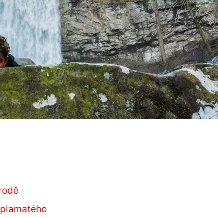
írodě
u plamatého