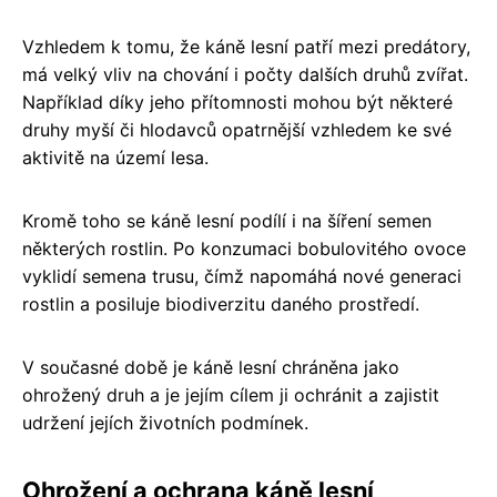
Vzhledem k tomu, že káně lesní patří mezi predátory,
má velký vliv na chování i počty dalších druhů zvířat.
Například díky jeho přítomnosti mohou být některé
druhy myší či hlodavců opatrnější vzhledem ke své
aktivitě na území lesa.
Kromě toho se káně lesní podílí i na šíření semen
některých rostlin. Po konzumaci bobulovitého ovoce
vyklidí semena trusu, čímž napomáhá nové generaci
rostlin a posiluje biodiverzitu daného prostředí.
V současné době je káně lesní chráněna jako
ohrožený druh a je jejím cílem ji ochránit a zajistit
udržení jejích životních podmínek.
Ohrožení a ochrana káně lesní