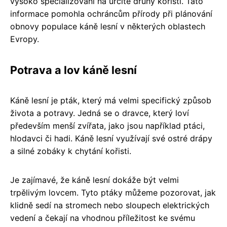
vysoko specializovaní na určité druhy kořisti. Tato
informace pomohla ochráncům přírody při plánování
obnovy populace káně lesní v některých oblastech
Evropy.
Potrava a lov káně lesní
Káně lesní je pták, který má velmi specifický způsob
života a potravy. Jedná se o dravce, který loví
především menší zvířata, jako jsou například ptáci,
hlodavci či hadi. Káně lesní využívají své ostré drápy
a silné zobáky k chytání kořisti.
Je zajímavé, že káně lesní dokáže být velmi
trpělivým lovcem. Tyto ptáky můžeme pozorovat, jak
klidně sedí na stromech nebo sloupech elektrických
vedení a čekají na vhodnou příležitost ke svému