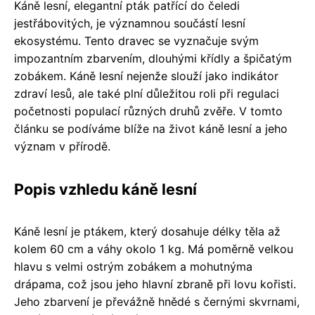
Káně lesní, elegantní pták patřící do čeledi
jestřábovitých, je významnou součástí lesní
ekosystému. Tento dravec se vyznačuje svým
impozantním zbarvením, dlouhými křídly a špičatým
zobákem. Káně lesní nejenže slouží jako indikátor
zdraví lesů, ale také plní důležitou roli při regulaci
početnosti populací různých druhů zvěře. V tomto
článku se podíváme blíže na život káně lesní a jeho
význam v přírodě.
Popis vzhledu káně lesní
Káně lesní je ptákem, který dosahuje délky těla až
kolem 60 cm a váhy okolo 1 kg. Má poměrně velkou
hlavu s velmi ostrým zobákem a mohutnýma
drápama, což jsou jeho hlavní zbraně při lovu kořisti.
Jeho zbarvení je převážně hnědé s černými skvrnami,