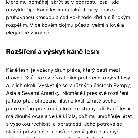
které mu pomáhají skrýt se v podrostu lesa, kde
obvykle žije. Káně lesní má také dlouhý ocas s
pruhovanou kresbou a šedivo-hnědé křídla s širokým
rozpětím. V celkovém dojmu působí velmi silově a
elegantně zároveň.
Rozšíření a výskyt káně lesní
Káně lesní je vzácný druh ptáka, který patří mezi
dravce. Svůj název získal díky preferenci obývat lesy
a jejich okolí. Vyskytuje se v různých částech Evropy,
Asie a Severní Ameriky. Nicméně i přes své rozšíření
je tato pták ohrožena hlavně kvůli ztrátě svého
přirozeného prostředí a lovu ze strany lidí. Káně lesní
má dlouhý ocas a velké křídla, což mu umožňuje létat
s vysokou rychlostí a obratností. Jeho potrava se
skládá převážně z menších savců, jako jsou myši