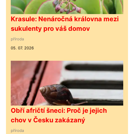
Krasule: Nenáročná královna mezi
sukulenty pro váš domov
příroda
05. 07. 2026
Obří afričtí šneci: Proč je jejich
chov v Česku zakázaný
příroda