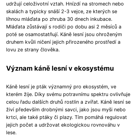
udržují celoživotní vztah. Hnízdí na stromech nebo
skalách a typicky snáší 2-3 vejce, ze kterých se
líhnou mláďata po zhruba 30 dnech inkubace.
Mláďata zůstávají s rodiči po dobu asi 2 měsíců a
poté se osamostatňují. Káně lesní jsou ohroženým
druhem kvůli ničení jejich přirozeného prostředí a
lovu ze strany člověka.
Význam káně lesní v ekosystému
Káně lesní je pták významný pro ekosystém, ve
kterém žije. Díky svému potravnímu spektru ovlivňuje
celou řadu dalších druhů rostlin a zvířat. Káně lesní se
živí především drobnými savci, jako jsou myši nebo
krtci, ale také ptáky či plazy. Tím pomáhá regulovat
jejich počet a udržovat ekologickou rovnováhu v
lese.