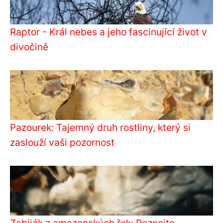
Raptor - Král nebes a jeho fascinující život v
divočině
Pazourek: Tajemný druh rostliny, který si
zaslouží vaši pozornost