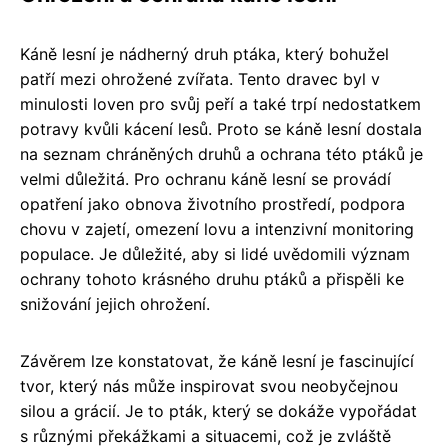
Káně lesní je nádherný druh ptáka, který bohužel
patří mezi ohrožené zvířata. Tento dravec byl v
minulosti loven pro svůj peří a také trpí nedostatkem
potravy kvůli kácení lesů. Proto se káně lesní dostala
na seznam chráněných druhů a ochrana této ptáků je
velmi důležitá. Pro ochranu káně lesní se provádí
opatření jako obnova životního prostředí, podpora
chovu v zajetí, omezení lovu a intenzivní monitoring
populace. Je důležité, aby si lidé uvědomili význam
ochrany tohoto krásného druhu ptáků a přispěli ke
snižování jejich ohrožení.
Závěrem lze konstatovat, že káně lesní je fascinující
tvor, který nás může inspirovat svou neobyčejnou
silou a grácií. Je to pták, který se dokáže vypořádat
s různými překážkami a situacemi, což je zvláště