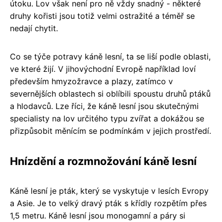
útoku. Lov však není pro ně vždy snadný - některé
druhy kořisti jsou totiž velmi ostražité a téměř se
nedají chytit.
Co se týče potravy káně lesní, ta se liší podle oblasti,
ve které žijí. V jihovýchodní Evropě například loví
především hmyzožravce a plazy, zatímco v
severnějších oblastech si oblíbili spoustu druhů ptáků
a hlodavců. Lze říci, že káně lesní jsou skutečnými
specialisty na lov určitého typu zvířat a dokážou se
přizpůsobit měnícím se podmínkám v jejich prostředí.
Hnízdění a rozmnožování káně lesní
Káně lesní je pták, který se vyskytuje v lesích Evropy
a Asie. Je to velký dravý pták s křídly rozpětím přes
1,5 metru. Káně lesní jsou monogamní a páry si