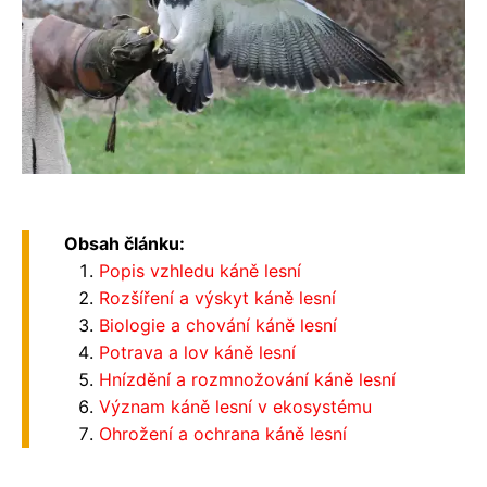
Obsah článku:
Popis vzhledu káně lesní
Rozšíření a výskyt káně lesní
Biologie a chování káně lesní
Potrava a lov káně lesní
Hnízdění a rozmnožování káně lesní
Význam káně lesní v ekosystému
Ohrožení a ochrana káně lesní