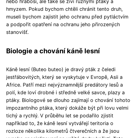
nebo hraboši, ale také se živí různými ptáky a
hmyzem. Pokud bychom chtěli chránit tento druh,
museli bychom zajistit jeho ochranu před pytláctvím
a podpořit opatření na ochranu jeho přirozených
stanovišť.
Biologie a chování káně lesní
Káně lesní (Buteo buteo) je dravý pták z čeledi
jestřábovitých, který se vyskytuje v Evropě, Asii a
Africe. Patří mezi nejvýznamnější predátory lesů a
polí, kde loví drobné i středně velké savce, plazy a
ptáky. Biologové se dlouho zajímají o chování tohoto
impozantního ptáka, který dokáže být při lovu velmi
tichý a rychlý. V průběhu let se podařilo zjistit
například to, že káně lesní vytvářejí teritoria o
rozloze několika kilometrů čtverečních a že jsou