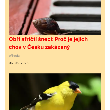
Obří afričtí šneci: Proč je jejich
chov v Česku zakázaný
příroda
06. 05. 2026