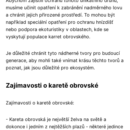
Abychom zajistili ochranu tohoto unikátního druhu,
musíme učinit opatření k zabránění nadměrného lovu
a chránit jejich přirozené prostředí. To mohou být
například speciální opatření pro ochranu hnízdišť
nebo podpora ekoturistiky v oblastech, kde se
vyskytují populace karret obrovského.
Je důležité chránit tyto nádherné tvory pro budoucí
generace, aby mohli také vnímat krásu těchto tvorů a
poznat, jak jsou důležité pro ekosystém.
Zajímavosti o karetě obrovské
Zajímavosti o karetě obrovské:
- Kareta obrovská je největší želva na světě a
dokonce i jedním z nejtěžších plazů - některé jedince