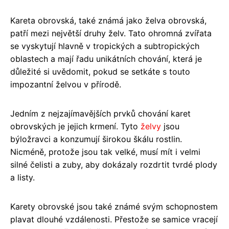
Kareta obrovská, také známá jako želva obrovská,
patří mezi největší druhy želv. Tato ohromná zvířata
se vyskytují hlavně v tropických a subtropických
oblastech a mají řadu unikátních chování, která je
důležité si uvědomit, pokud se setkáte s touto
impozantní želvou v přírodě.
Jedním z nejzajímavějších prvků chování karet
obrovských je jejich krmení. Tyto
želvy
jsou
býložravci a konzumují širokou škálu rostlin.
Nicméně, protože jsou tak velké, musí mít i velmi
silné čelisti a zuby, aby dokázaly rozdrtit tvrdé plody
a listy.
Karety obrovské jsou také známé svým schopnostem
plavat dlouhé vzdálenosti. Přestože se samice vracejí