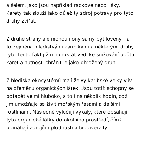
a šelem, jako jsou například rackové nebo lišky.
Karety tak slouží jako důležitý zdroj potravy pro tyto
druhy zvířat.
Z druhé strany ale mohou i ony samy být loveny - a
to zejména mladistvými karibikami a některými druhy
ryb. Tento fakt již mnohokrát vedl ke snižování počtu
karet a nutnosti chránit je jako ohrožený druh.
Z hlediska ekosystémů mají želvy karibské velký vliv
na přeměnu organických látek. Jsou totiž schopny se
potápět velmi hluboko, a to i na několik hodin, což
jim umožňuje se živit mořským řasami a dalšími
rostlinami. Následně vylučují výkaly, které obsahují
tyto organické látky do okolního prostředí, čímž
pomáhají zdrojům plodnosti a biodiverzity.