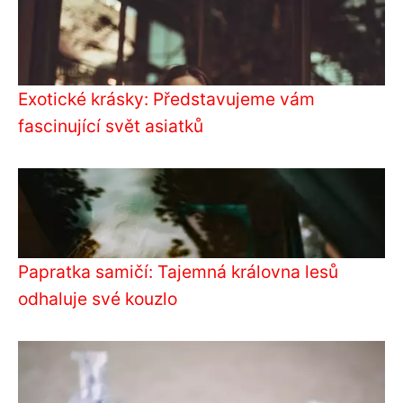
Exotické krásky: Představujeme vám
fascinující svět asiatků
Papratka samičí: Tajemná královna lesů
odhaluje své kouzlo