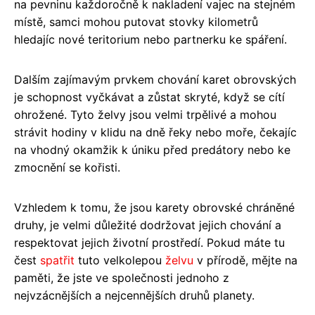
na pevninu každoročně k nakladení vajec na stejném
místě, samci mohou putovat stovky kilometrů
hledajíc nové teritorium nebo partnerku ke spáření.
Dalším zajímavým prvkem chování karet obrovských
je schopnost vyčkávat a zůstat skryté, když se cítí
ohrožené. Tyto želvy jsou velmi trpělivé a mohou
strávit hodiny v klidu na dně řeky nebo moře, čekajíc
na vhodný okamžik k úniku před predátory nebo ke
zmocnění se kořisti.
Vzhledem k tomu, že jsou karety obrovské chráněné
druhy, je velmi důležité dodržovat jejich chování a
respektovat jejich životní prostředí. Pokud máte tu
čest
spatřit
tuto velkolepou
želvu
v přírodě, mějte na
paměti, že jste ve společnosti jednoho z
nejvzácnějších a nejcennějších druhů planety.