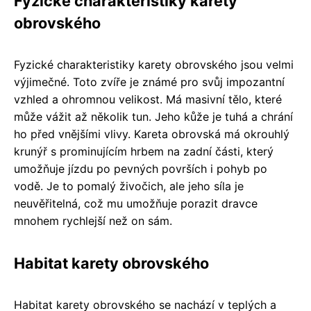
Fyzické charakteristiky karety
obrovského
Fyzické charakteristiky karety obrovského jsou velmi
výjimečné. Toto zvíře je známé pro svůj impozantní
vzhled a ohromnou velikost. Má masivní tělo, které
může vážit až několik tun. Jeho kůže je tuhá a chrání
ho před vnějšími vlivy. Kareta obrovská má okrouhlý
krunýř s prominujícím hrbem na zadní části, který
umožňuje jízdu po pevných površích i pohyb po
vodě. Je to pomalý živočich, ale jeho síla je
neuvěřitelná, což mu umožňuje porazit dravce
mnohem rychlejší než on sám.
Habitat karety obrovského
Habitat karety obrovského se nachází v teplých a