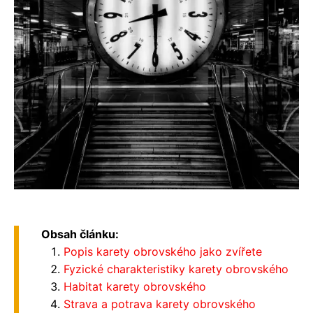
Obsah článku:
Popis karety obrovského jako zvířete
Fyzické charakteristiky karety obrovského
Habitat karety obrovského
Strava a potrava karety obrovského