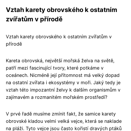
Vztah karety obrovského k ostatním
zvířatům v přírodě
Vztah karety obrovského k ostatním zvířatům v
přírodě
Kareta obrovská, největší mořská želva na světě,
patří mezi fascinující tvory, které potkáme v
oceánech. Nicméně její přítomnost má velký dopad
na ostatní zvířata i ekosystémy v moři. Jaký tedy je
vztah této impozantní želvy k dalším organismům v
zajímavém a rozmanitém mořském prostředí?
V prvé řadě musíme zmínit fakt, že samice karety
obrovské kladou velmi velká vejce, která se naklade
na pláži. Tyto vejce jsou často kořistí dravých ptáků