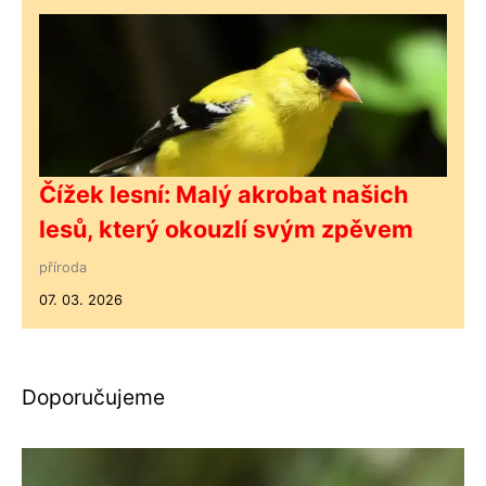
Čížek lesní: Malý akrobat našich
lesů, který okouzlí svým zpěvem
příroda
07. 03. 2026
Doporučujeme