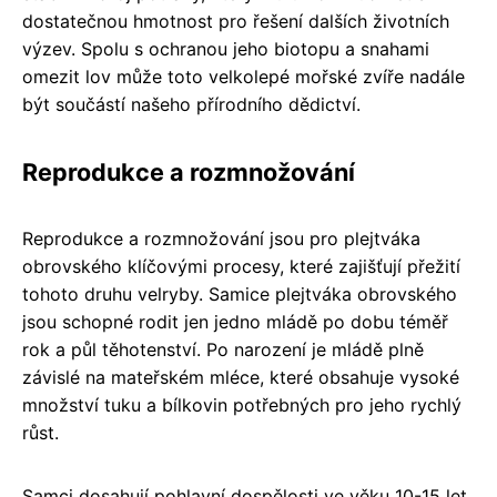
dostatečnou hmotnost pro řešení dalších životních
výzev. Spolu s ochranou jeho biotopu a snahami
omezit lov může toto velkolepé mořské zvíře nadále
být součástí našeho přírodního dědictví.
Reprodukce a rozmnožování
Reprodukce a rozmnožování jsou pro plejtváka
obrovského klíčovými procesy, které zajišťují přežití
tohoto druhu velryby. Samice plejtváka obrovského
jsou schopné rodit jen jedno mládě po dobu téměř
rok a půl těhotenství. Po narození je mládě plně
závislé na mateřském mléce, které obsahuje vysoké
množství tuku a bílkovin potřebných pro jeho rychlý
růst.
Samci dosahují pohlavní dospělosti ve věku 10-15 let,