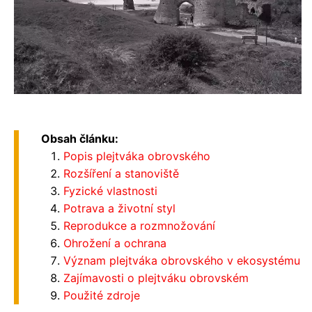
Obsah článku:
Popis plejtváka obrovského
Rozšíření a stanoviště
Fyzické vlastnosti
Potrava a životní styl
Reprodukce a rozmnožování
Ohrožení a ochrana
Význam plejtváka obrovského v ekosystému
Zajímavosti o plejtváku obrovském
Použité zdroje