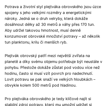
Potrava a životní styl plejtváka obrovského jsou úzce
spojeny s jeho velkými rozměry a energetickými
nároky. Jedná se o druh velryby, která dokáže
dosáhnout délky až 30 metrů a váhy přes 170 tun.
Aby udržel takovou hmotnost, musí denně
konzumovat obrovské množství potravy – až několik
tun planktonu, krilu či menších ryb.
Plejtvák obrovský patří mezi největší zvířata na
planetě a díky svému objemu potřebuje být neustále v
pohybu. Přestože dokáže zůstat pod vodou více než
hodinu, často si musí vzít povrch pro nadechnutí.
Lovit potravu se pak snaží ve velkých hloubkách –
obvykle kolem 500 metrů pod hladinou.
Pro plejtváka obrovského je tedy klíčové najít si
stabilní zdroj potravy, který mu umožní udržet si