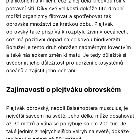
planktonem a krillem, což z něj dělá klíčovou roli v
potravní síti. Díky své velikosti dokáže tito drobní
mořští organizmy filtrovat a spotřebovat tak
obrovské množství za krátkou dobu. Plejtvák
obrovský také přispívá k rozptylu živin v oceánech,
což má pozitivní dopad na celkovou biodiverzitu.
Bohužel je tento druh ohrožen nadměrným lovectvím
a také následkem změn klimatu. Je tedy důležité si
uvědomit jeho důležitost pro udržení ekosystémů
oceánů a zajistit jeho ochranu.
Zajímavosti o plejtváku obrovském
Plejtvák obrovský, neboli Balaenoptera musculus, je
největší savcem na světě. Jeho délka může dosahovat
až 30 metrů a váha se pohybuje kolem 200 tun. Je
také jedním z nejrychlejších velryb na světě, dokáže
vyvinout rychlost až 50 km/hod.