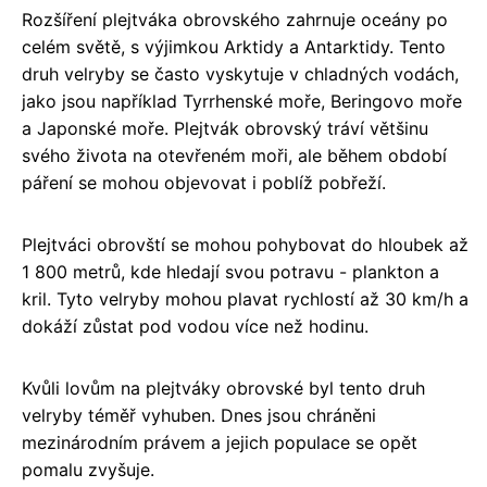
Rozšíření plejtváka obrovského zahrnuje oceány po
celém světě, s výjimkou Arktidy a Antarktidy. Tento
druh velryby se často vyskytuje v chladných vodách,
jako jsou například Tyrrhenské moře, Beringovo moře
a Japonské moře. Plejtvák obrovský tráví většinu
svého života na otevřeném moři, ale během období
páření se mohou objevovat i poblíž pobřeží.
Plejtváci obrovští se mohou pohybovat do hloubek až
1 800 metrů, kde hledají svou potravu - plankton a
kril. Tyto velryby mohou plavat rychlostí až 30 km/h a
dokáží zůstat pod vodou více než hodinu.
Kvůli lovům na plejtváky obrovské byl tento druh
velryby téměř vyhuben. Dnes jsou chráněni
mezinárodním právem a jejich populace se opět
pomalu zvyšuje.