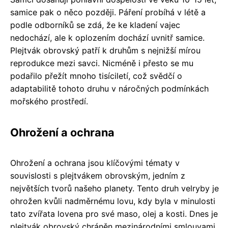
samice pak o něco později. Páření probíhá v létě a
podle odborníků se zdá, že ke kladení vajec
nedochází, ale k oplozením dochází uvnitř samice.
Plejtvák obrovský patří k druhům s nejnižší mírou
reprodukce mezi savci. Nicméně i přesto se mu
podařilo přežít mnoho tisíciletí, což svědčí o
adaptabilitě tohoto druhu v náročných podmínkách
mořského prostředí.
Ohrožení a ochrana
Ohrožení a ochrana jsou klíčovými tématy v
souvislosti s plejtvákem obrovským, jedním z
největších tvorů našeho planety. Tento druh velryby je
ohrožen kvůli nadměrnému lovu, kdy byla v minulosti
tato zvířata lovena pro své maso, olej a kosti. Dnes je
plejtvák obrovský chráněn mezinárodními smlouvami