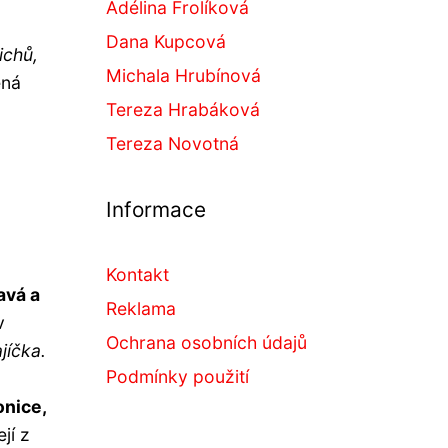
Adélina Frolíková
Dana Kupcová
ichů,
Michala Hrubínová
ená
Tereza Hrabáková
Tereza Novotná
Informace
Kontakt
avá a
Reklama
v
Ochrana osobních údajů
jíčka.
Podmínky použití
onice,
jí z