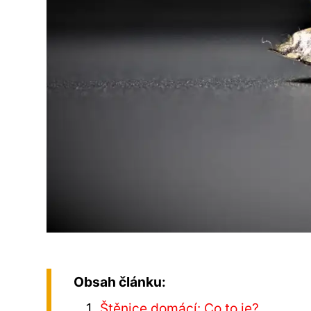
Obsah článku:
Štěnice domácí: Co to je?