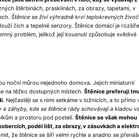
zných štěrbinách, prasklinách, za obrazy, tapetami, v
tech.
Štěnice se živí výhradně krví teplokrevných živoč
slouží čich a tepelné senzory. Štěnice domácí je rozšíř
emný problém, jelikož její kousnutí způsobuje svědivé
jsou noční můrou nejednoho domova. Jejich miniaturní
t se na těžko dostupných místech.
Štěnice preferují tm
í.
Nejčastěji se s nimi setkáme v ložnicích, a to přímo 
a záhyby, kde se štěnice rády schovávají a kladou va
olkům a prostoru pod postelí.
Štěnice se však mohou
kobercích, podél lišt, za obrazy, v zásuvkách a elektr
mit, že štěnice se šíří velmi rychle a snadno se přenáše