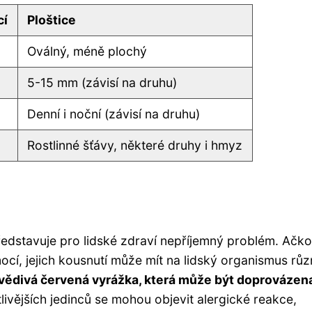
cí
Ploštice
Oválný, méně plochý
5-15 mm (závisí na druhu)
Denní i noční (závisí na druhu)
Rostlinné šťávy, některé druhy i hmyz
ředstavuje pro lidské zdraví nepříjemný problém. Ačko
í, jejich kousnutí může mít na lidský organismus růz
 svědivá červená vyrážka, která může být doprovázen
livějších jedinců se mohou objevit alergické reakce,