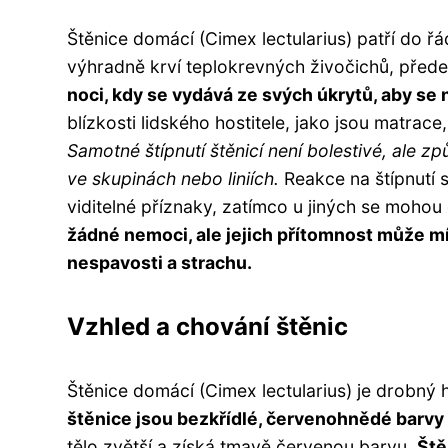
Štěnice domácí (Cimex lectularius) patří do řád
výhradně krví teplokrevných živočichů, před
noci, kdy se vydává ze svých úkrytů, aby se n
blízkosti lidského hostitele, jako jsou matrac
Samotné štípnutí štěnicí není bolestivé, ale z
ve skupinách nebo liniích.
Reakce na štípnutí s
viditelné příznaky, zatímco u jiných se mohou
žádné nemoci, ale jejich přítomnost může mí
nespavosti a strachu.
Vzhled a chování štěnic
Štěnice domácí (Cimex lectularius) je drobný 
štěnice jsou bezkřídlé, červenohnědé barvy 
tělo zvětší a získá tmavě červenou barvu.
Ště