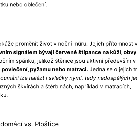
ytku nebo oblečení.
okáže proměnit život v noční můru. Jejich přítomnost 
vním signálem bývají červené štípance na kůži, obvy
očním spánku, jelikož štěnice jsou aktivní především v 
 povlečení, pyžamu nebo matraci.
Jedná se o jejich t
koumání lze nalézt i svlečky nymf, tedy nedospělých je
ůzných škvírách a štěrbinách, například v matracích,
tku.
 domácí vs. Ploštice