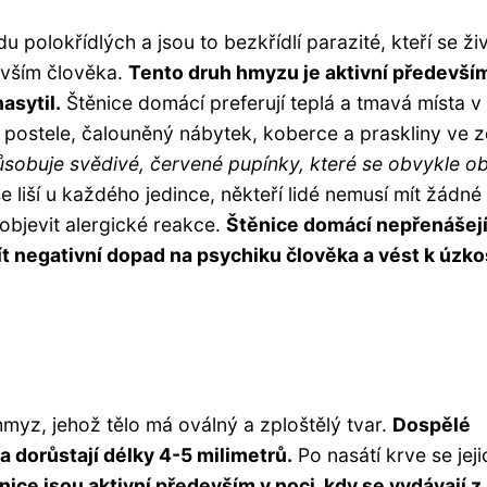
u polokřídlých a jsou to bezkřídlí parazité, kteří se živ
evším člověka.
Tento druh hmyzu je aktivní předevší
asytil.
Štěnice domácí preferují teplá a tmavá místa v
e, postele, čalouněný nábytek, koberce a praskliny ve 
působuje svědivé, červené pupínky, které se obvykle ob
e liší u každého jedince, někteří lidé nemusí mít žádné
 objevit alergické reakce.
Štěnice domácí nepřenášej
t negativní dopad na psychiku člověka a vést k úzkos
hmyz, jehož tělo má oválný a zploštělý tvar.
Dospělé
a dorůstají délky 4-5 milimetrů.
Po nasátí krve se jeji
nice jsou aktivní především v noci, kdy se vydávají z