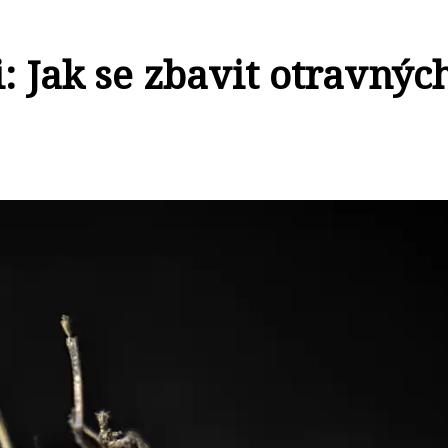
: Jak se zbavit otravnýc