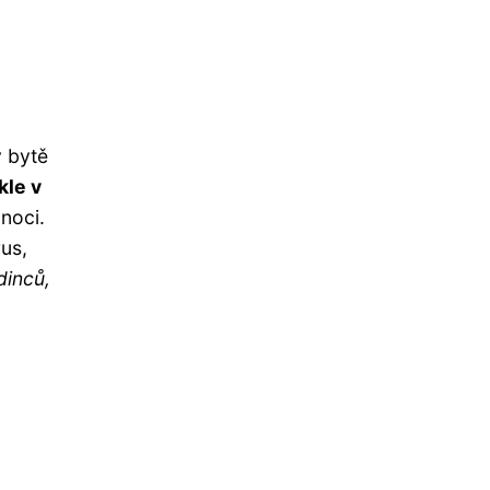
v bytě
kle v
noci.
rus,
dinců,