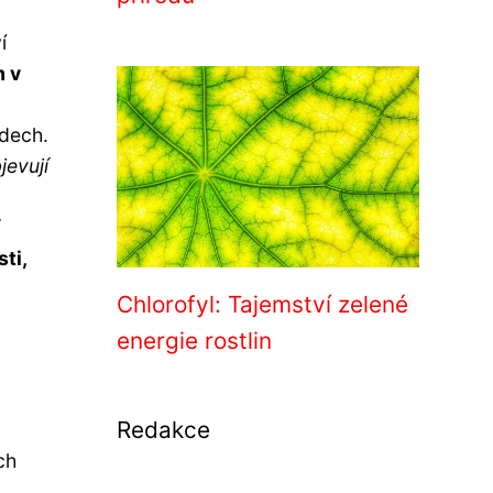
í
m v
zdech.
jevují
í
ti,
Chlorofyl: Tajemství zelené
energie rostlin
Redakce
ch