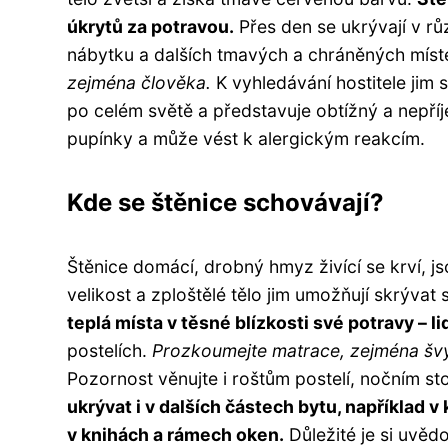
úkrytů za potravou.
Přes den se ukrývají v rů
nábytku a dalších tmavých a chráněných mís
zejména člověka.
K vyhledávání hostitele jim 
po celém světě a představuje obtížný a nepříj
pupínky a může vést k alergickým reakcím.
Kde se štěnice schovávají?
Štěnice domácí, drobný hmyz živící se krví, 
velikost a zploštělé tělo jim umožňují skrýva
teplá místa v těsné blízkosti své potravy – lid
postelích.
Prozkoumejte matrace, zejména švy 
Pozornost věnujte i roštům postelí, nočním st
ukrývat i v dalších částech bytu, například v 
v knihách a rámech oken.
Důležité je si uvědo