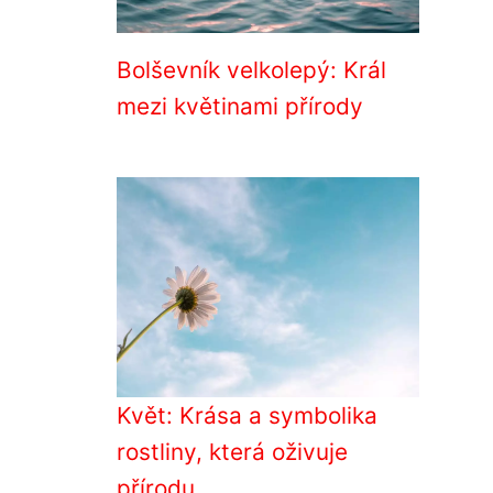
Bolševník velkolepý: Král
mezi květinami přírody
Květ: Krása a symbolika
rostliny, která oživuje
přírodu