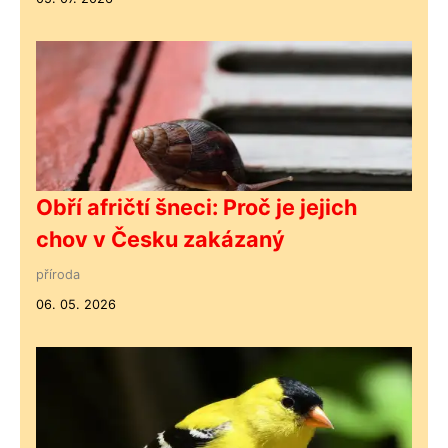
Obří afričtí šneci: Proč je jejich
chov v Česku zakázaný
příroda
06. 05. 2026