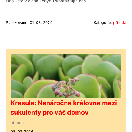
Našli jste v článku chybu?
Kontaktujte nás
Publikováno: 01. 03. 2024
Kategorie:
příroda
Krasule: Nenáročná královna mezi
sukulenty pro váš domov
příroda
05. 07. 2026