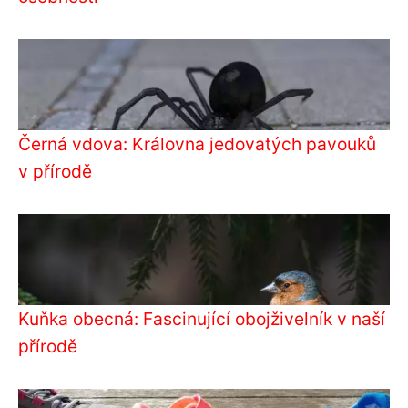
Černá vdova: Královna jedovatých pavouků
v přírodě
Kuňka obecná: Fascinující obojživelník v naší
přírodě