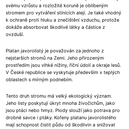
svému vzrůstu a rozložité koruně je oblíbeným
stromem pro vytváření stínících alejí. Je také vhodný
k ochraně proti hluku a znečištění vzduchu, protože
dokáže absorbovat škodlivé látky a částice z
ovzduší.
Platan javorolistý je považován za jednoho z
nejstarších stromů na Zemi. Jeho přirozeným
prostředím jsou vlhké nížiny, říční údolí a okraje lesů.
V České republice se vyskytuje především v teplých
oblastech s mírným podnebím.
Tento druh stromu má velký ekologický význam.
Jeho listy poskytují úkryt mnoha živočichům, jako
jsou ptáci nebo hmyz. Plody slouží jako potrava pro
drobné savce i ptáky. Kořeny platanu javorolistého
mají schopnost čistit půdu od škodlivin a snižovat