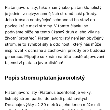
Platan javorolistý, také známý jako platan klonolistý,
je jedním z nejvýznamnějších stromů naší přírody.
Jeho krása a neobyčejné schopnosti ho staví do
pozice krále mezi stromy. V tomto článku se
podíváme blíže na tento úžasný druh a jeho vliv na
životní prostředí. Platan javorolistý není jen obyčejný
strom, je to symbol síly a odolnosti, který nás může
inspirovat k ochraně a zachování přírody pro budoucí
generace. Připojte se k nám na této cestě objevování
tajemství platanu javorolistého!
Popis stromu platan javorolistý
Platan javorolistý (Platanus acerifolia) je velký,
listnatý strom patřící do čeledi platánovitých.
Dosahuje výšky až 30 metrů a jeho kmen může mít