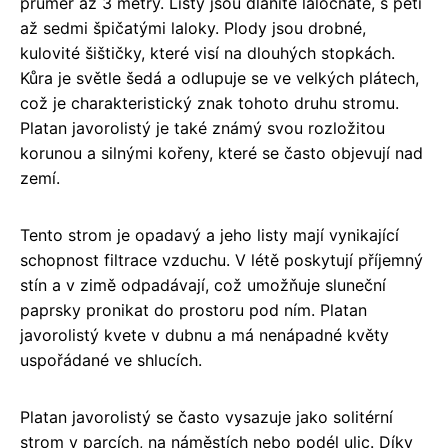
průměr až 3 metry. Listy jsou dlanitě laločnaté, s pěti
až sedmi špičatými laloky. Plody jsou drobné,
kulovité šištičky, které visí na dlouhých stopkách.
Kůra je světle šedá a odlupuje se ve velkých plátech,
což je charakteristický znak tohoto druhu stromu.
Platan javorolistý je také známý svou rozložitou
korunou a silnými kořeny, které se často objevují nad
zemí.
Tento strom je opadavý a jeho listy mají vynikající
schopnost filtrace vzduchu. V létě poskytují příjemný
stín a v zimě odpadávají, což umožňuje sluneční
paprsky pronikat do prostoru pod ním. Platan
javorolistý kvete v dubnu a má nenápadné květy
uspořádané ve shlucích.
Platan javorolistý se často vysazuje jako solitérní
strom v parcích, na náměstích nebo podél ulic. Díky