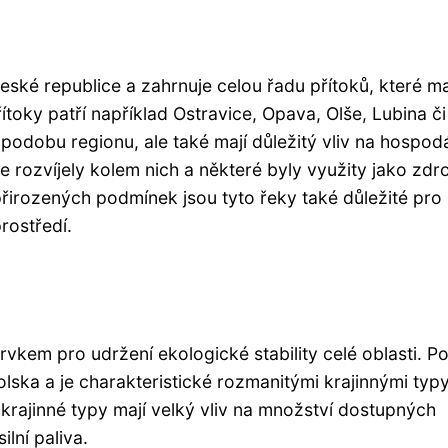
eské republice a zahrnuje celou řadu přítoků, které ma
ítoky patří například Ostravice, Opava, Olše, Lubina či
 podobu regionu, ale také mají důležitý vliv na hospodá
se rozvíjely kolem nich a některé byly využity jako zdro
řirozených podmínek jsou tyto řeky také důležité pro
rostředí.
rvkem pro udržení ekologické stability celé oblasti. P
lska a je charakteristické rozmanitými krajinnými typy
o krajinné typy mají velký vliv na množství dostupných
ilní paliva.