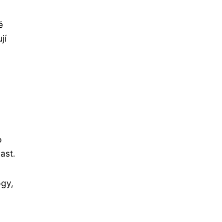
é
jí
o
ast.
ogy,
a