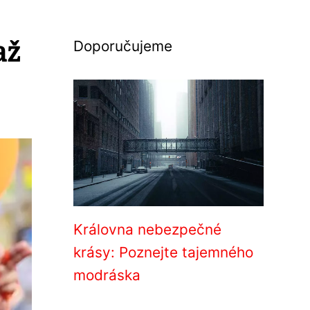
až
Doporučujeme
Královna nebezpečné
krásy: Poznejte tajemného
modráska