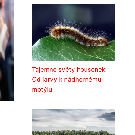
Tajemné světy housenek:
Od larvy k nádhernému
motýlu