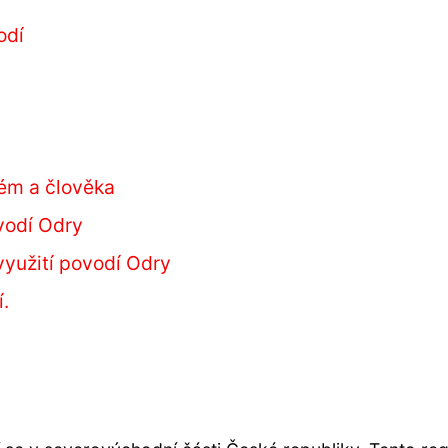
odí
ém a člověka
vodí Odry
využití povodí Odry
í.