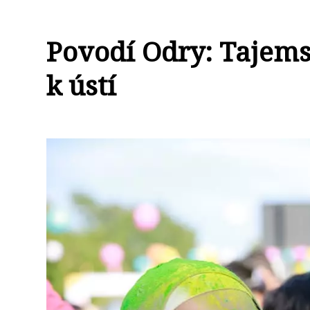
Povodí Odry: Tajems
k ústí