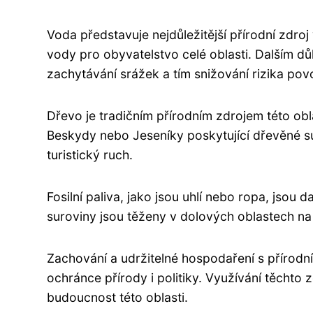
Voda představuje nejdůležitější přírodní zdroj
vody pro obyvatelstvo celé oblasti. Dalším d
zachytávání srážek a tím snižování rizika pov
Dřevo je tradičním přírodním zdrojem této obl
Beskydy nebo Jeseníky poskytující dřevěné sur
turistický ruch.
Fosilní paliva, jako jsou uhlí nebo ropa, jso
suroviny jsou těženy v dolových oblastech na č
Zachování a udržitelné hospodaření s přírodn
ochránce přírody i politiky. Využívání těcht
budoucnost této oblasti.