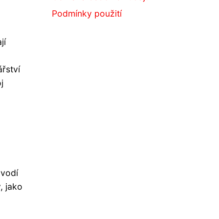
Podmínky použití
jí
řství
j
ovodí
, jako