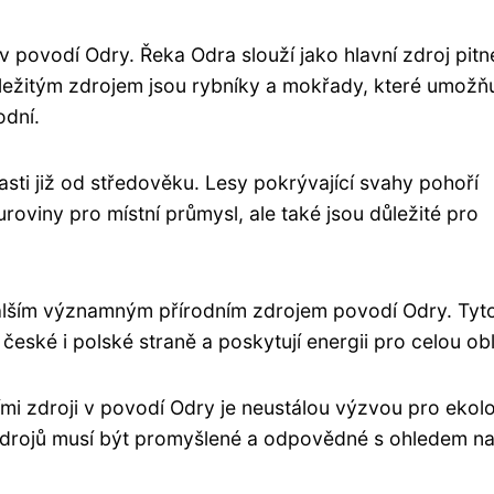
 v povodí Odry. Řeka Odra slouží jako hlavní zdroj pitn
ůležitým zdrojem jsou rybníky a mokřady, které umožňu
odní.
asti již od středověku. Lesy pokrývající svahy pohoří
oviny pro místní průmysl, ale také jsou důležité pro
u dalším významným přírodním zdrojem povodí Odry. Tyt
eské i polské straně a poskytují energii pro celou obl
ími zdroji v povodí Odry je neustálou výzvou pro ekol
o zdrojů musí být promyšlené a odpovědné s ohledem n