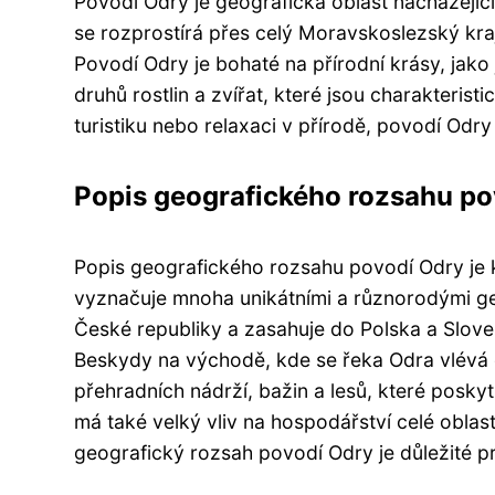
Povodí Odry je geografická oblast nacházející
se rozprostírá přes celý Moravskoslezský kra
Povodí Odry je bohaté na přírodní krásy, jako 
druhů rostlin a zvířat, které jsou charakteris
turistiku nebo relaxaci v přírodě, povodí Odr
Popis geografického rozsahu po
Popis geografického rozsahu povodí Odry je 
vyznačuje mnoha unikátními a různorodými g
České republiky a zasahuje do Polska a Slov
Beskydy na východě, kde se řeka Odra vlévá
přehradních nádrží, bažin a lesů, které posk
má také velký vliv na hospodářství celé oblas
geografický rozsah povodí Odry je důležité pr