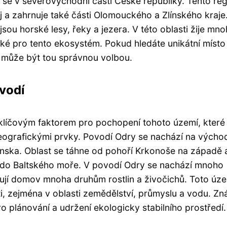
 se v severovýchodní části České republiky. Tento re
j a zahrnuje také části Olomouckého a Zlínského kraje
jsou horské lesy, řeky a jezera. V této oblasti žije mn
tické pro tento ekosystém. Pokud hledáte unikátní místo
y může být tou správnou volbou.
vodí
klíčovým faktorem pro pochopení tohoto území, které
eografickými prvky. Povodí Odry se nachází na výcho
enska. Oblast se táhne od pohoří Krkonoše na západě 
 do Baltského moře. V povodí Odry se nachází mnoho
ytují domov mnoha druhům rostlin a živočichů. Toto úz
ti, zejména v oblasti zemědělství, průmyslu a vodu. Zn
o plánování a udržení ekologicky stabilního prostředí.