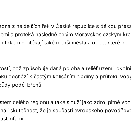
edna z nejdelších řek v České republice s délkou přesa
zemí a protéká následně celým Moravskoslezským kra
jím tokem protékají také menší města a obce, které od n
vostí, což způsobuje daná poloha a reliéf území, okolní
oku dochází k častým kolísáním hladiny a průtoku vod
v půdy podél břehů.
stém celého regionu a také slouží jako zdroj pitné vo
á i skutečnost, že je součástí evropského povodňov
astrofami.