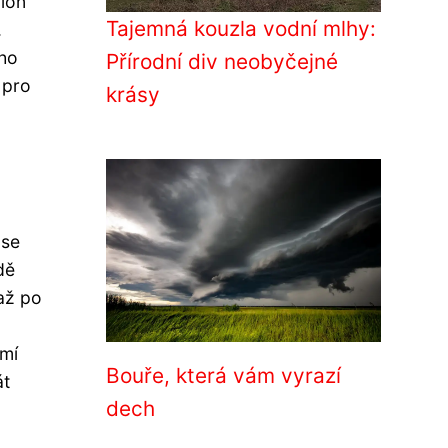
gion
Tajemná kouzla vodní mlhy:
.
oho
Přírodní div neobyčejné
 pro
krásy
 se
dě
až po
emí
Bouře, která vám vyrazí
át
dech