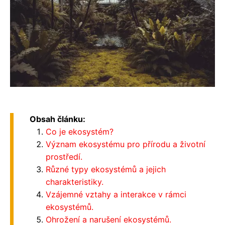
Obsah článku:
Co je ekosystém?
Význam ekosystému pro přírodu a životní
prostředí.
Různé typy ekosystémů a jejich
charakteristiky.
Vzájemné vztahy a interakce v rámci
ekosystémů.
Ohrožení a narušení ekosystémů.