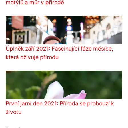
motýlů a můr v přírodě
Úplněk září 2021: Fascinující fáze měsíce,
která oživuje přírodu
První jarní den 2021: Příroda se probouzí k
životu