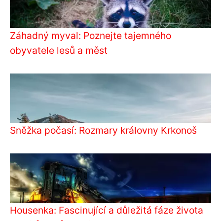
Záhadný myval: Poznejte tajemného
obyvatele lesů a měst
Sněžka počasí: Rozmary královny Krkonoš
Housenka: Fascinující a důležitá fáze života