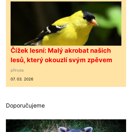
Čížek lesní: Malý akrobat našich
lesů, který okouzlí svým zpěvem
příroda
07. 03. 2026
Doporučujeme