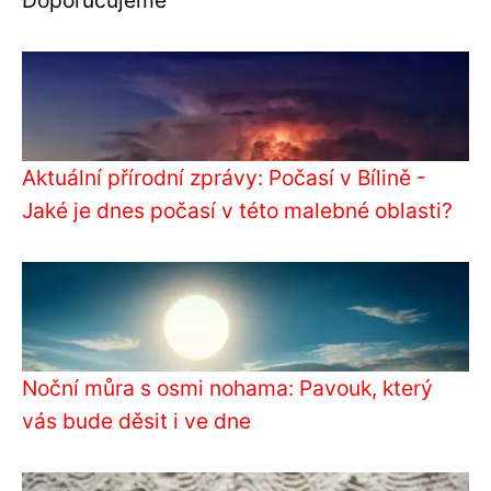
Aktuální přírodní zprávy: Počasí v Bílině -
Jaké je dnes počasí v této malebné oblasti?
Noční můra s osmi nohama: Pavouk, který
vás bude děsit i ve dne