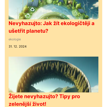
Nevyhazujto: Jak žít ekologičtěji a
ušetřit planetu?
ekologie
31. 12. 2024
Žijete nevyhazujto? Tipy pro
zelenější život!