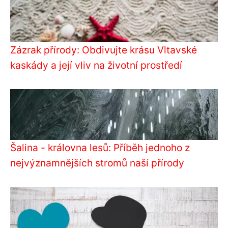
Zázrak přírody: Obdivujte krásu Vltavské
kaskády a její vliv na životní prostředí
Šalina - královna lesů: Příběh jednoho z
nejvýznamnějších stromů naší přírody