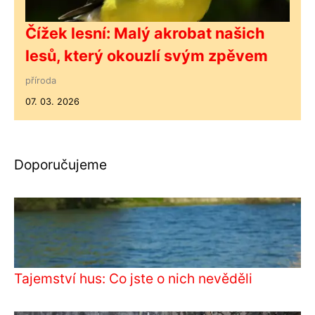
Čížek lesní: Malý akrobat našich
lesů, který okouzlí svým zpěvem
příroda
07. 03. 2026
Doporučujeme
Tajemství hus: Co jste o nich nevěděli