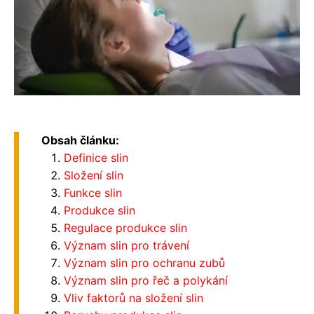
Obsah článku:
Definice slin
Složení slin
Funkce slin
Produkce slin
Regulace produkce slin
Význam slin pro trávení
Význam slin pro ochranu zubů
Význam slin pro řeč a polykání
Vliv faktorů na složení slin