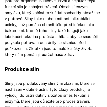
jsou pro organismus klíčové. První a nejdůležitější
funkcí slin je zahájení trávení. Obsahují enzym
amylázu, který začíná rozkládat sacharidy obsažené
v potravě. Sliny také mohou mít antimikrobiální
účinky, což pomáhá chránit tělo před infekcemi a
bakteriemi. Kromě toho sliny také fungují jako
lubrikační tekutina pro ústa a hltan, aby se snadněji
polykala potrava a ochránily se sliznice před
poškozením. Zkrátka jsou to malé kuličky života,
který nám pomáhají udržet naše zdraví!
Produkce slin
Sliny jsou produkovány slinnými žlázami, které se
nacházejí v dutině ústní. Tyto žlázy produkují a
vylučují do ústní dutiny složitou směs tekutin a
enzymů, které jsou důležité pro proces trávení.