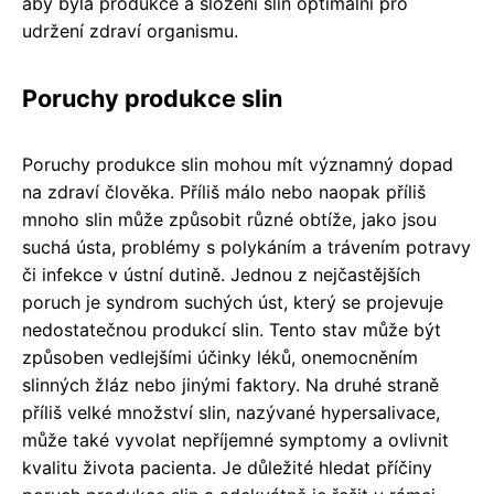
aby byla produkce a složení slin optimální pro
udržení zdraví organismu.
Poruchy produkce slin
Poruchy produkce slin mohou mít významný dopad
na zdraví člověka. Příliš málo nebo naopak příliš
mnoho slin může způsobit různé obtíže, jako jsou
suchá ústa, problémy s polykáním a trávením potravy
či infekce v ústní dutině. Jednou z nejčastějších
poruch je syndrom suchých úst, který se projevuje
nedostatečnou produkcí slin. Tento stav může být
způsoben vedlejšími účinky léků, onemocněním
slinných žláz nebo jinými faktory. Na druhé straně
příliš velké množství slin, nazývané hypersalivace,
může také vyvolat nepříjemné symptomy a ovlivnit
kvalitu života pacienta. Je důležité hledat příčiny