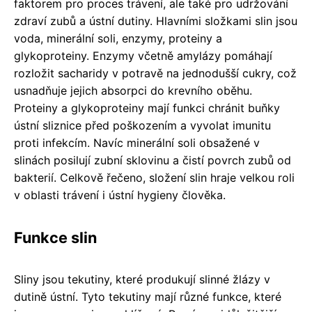
faktorem pro proces trávení, ale také pro udržování
zdraví zubů a ústní dutiny. Hlavními složkami slin jsou
voda, minerální soli, enzymy, proteiny a
glykoproteiny. Enzymy včetně amylázy pomáhají
rozložit sacharidy v potravě na jednodušší cukry, což
usnadňuje jejich absorpci do krevního oběhu.
Proteiny a glykoproteiny mají funkci chránit buňky
ústní sliznice před poškozením a vyvolat imunitu
proti infekcím. Navíc minerální soli obsažené v
slinách posilují zubní sklovinu a čistí povrch zubů od
bakterií. Celkově řečeno, složení slin hraje velkou roli
v oblasti trávení i ústní hygieny člověka.
Funkce slin
Sliny jsou tekutiny, které produkují slinné žlázy v
dutině ústní. Tyto tekutiny mají různé funkce, které