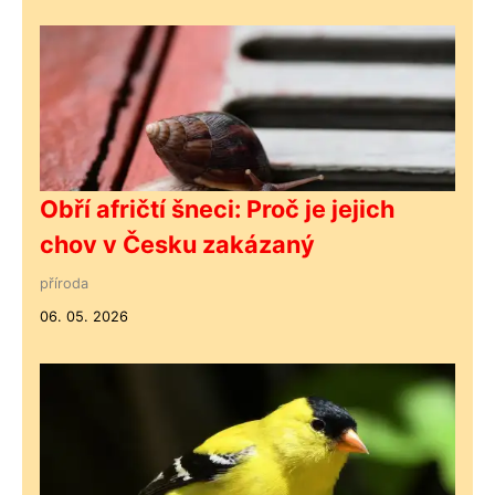
Obří afričtí šneci: Proč je jejich
chov v Česku zakázaný
příroda
06. 05. 2026