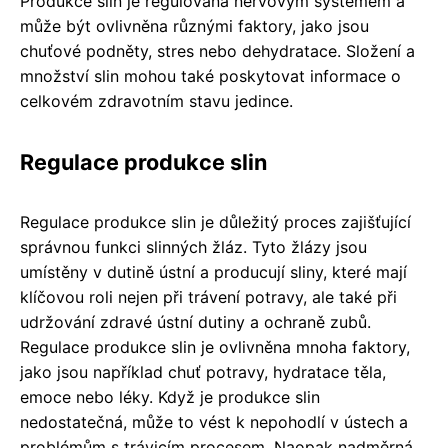
Produkce slin je regulována nervovým systémem a
může být ovlivněna různými faktory, jako jsou
chuťové podněty, stres nebo dehydratace. Složení a
množství slin mohou také poskytovat informace o
celkovém zdravotním stavu jedince.
Regulace produkce slin
Regulace produkce slin je důležitý proces zajišťující
správnou funkci slinných žláz. Tyto žlázy jsou
umístěny v dutině ústní a producují sliny, které mají
klíčovou roli nejen při trávení potravy, ale také při
udržování zdravé ústní dutiny a ochraně zubů.
Regulace produkce slin je ovlivněna mnoha faktory,
jako jsou například chuť potravy, hydratace těla,
emoce nebo léky. Když je produkce slin
nedostatečná, může to vést k nepohodlí v ústech a
problémům s trávicím procesem. Naopak nadměrná