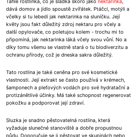
Tahle rostlinka, co je sladká skoro jako
nektarinka
,
dává domov a jídlo spoustě zvířátek. Ptáčci, motýli a
včelky si tu lebedí jak nektarinka na sluníčku. Její
květy jsou fakt důležitý zdroj nektaru pro včely a
další opylovače, co poletujou kolem - trochu mi to
připomíná, jak nektarinka láká včely svou vůní. No a
díky tomu všemu se vlastně stará o tu biodiverzitu a
ochranu přírody, což je dneska sakra důležitý.
Tato rostlina je také ceněna pro své kosmetické
vlastnosti. Její extrakt se často používá v krémech,
šamponech a pleťových vodách pro své hydratační a
protizánětlivé účinky. Má také schopnost regenerovat
pokožku a podporovat její zdraví.
Sluzka je snadno pěstovatelná rostlina, která
vyžaduje slunečné stanoviště a dobře propustnou
půdu. Doporučuje se ji pěstovat ve skupinách nebo