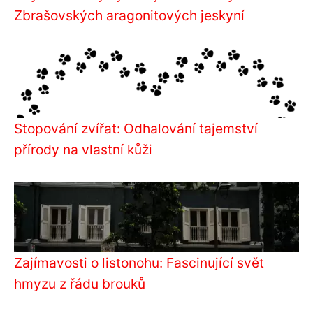
Zbrašovských aragonitových jeskyní
Stopování zvířat: Odhalování tajemství
přírody na vlastní kůži
Zajímavosti o listonohu: Fascinující svět
hmyzu z řádu brouků