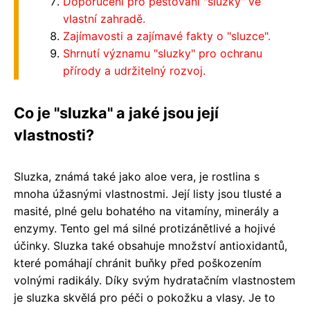
Doporučení pro pěstování "sluzky" ve
vlastní zahradě.
Zajímavosti a zajímavé fakty o "sluzce".
Shrnutí významu "sluzky" pro ochranu
přírody a udržitelný rozvoj.
Co je "sluzka" a jaké jsou její
vlastnosti?
Sluzka, známá také jako aloe vera, je rostlina s
mnoha úžasnými vlastnostmi. Její listy jsou tlusté a
masité, plné gelu bohatého na vitamíny, minerály a
enzymy. Tento gel má silné protizánětlivé a hojivé
účinky. Sluzka také obsahuje množství antioxidantů,
které pomáhají chránit buňky před poškozením
volnými radikály. Díky svým hydratačním vlastnostem
je sluzka skvělá pro péči o pokožku a vlasy. Je to