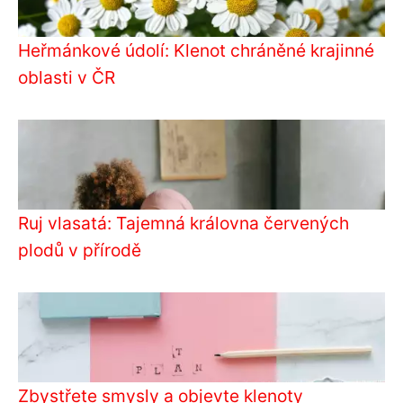
Heřmánkové údolí: Klenot chráněné krajinné
oblasti v ČR
Ruj vlasatá: Tajemná královna červených
plodů v přírodě
Zbystřete smysly a objevte klenoty