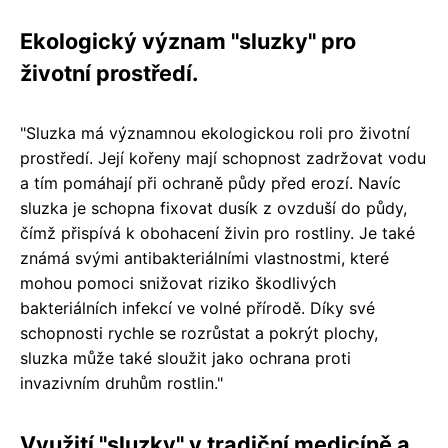
Ekologický význam "sluzky" pro
životní prostředí.
"Sluzka má významnou ekologickou roli pro životní
prostředí. Její kořeny mají schopnost zadržovat vodu
a tím pomáhají při ochraně půdy před erozí. Navíc
sluzka je schopna fixovat dusík z ovzduší do půdy,
čímž přispívá k obohacení živin pro rostliny. Je také
známá svými antibakteriálními vlastnostmi, které
mohou pomoci snižovat riziko škodlivých
bakteriálních infekcí ve volné přírodě. Díky své
schopnosti rychle se rozrůstat a pokrýt plochy,
sluzka může také sloužit jako ochrana proti
invazivním druhům rostlin."
Využití "sluzky" v tradiční medicíně a