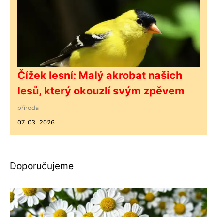
Čížek lesní: Malý akrobat našich
lesů, který okouzlí svým zpěvem
příroda
07. 03. 2026
Doporučujeme