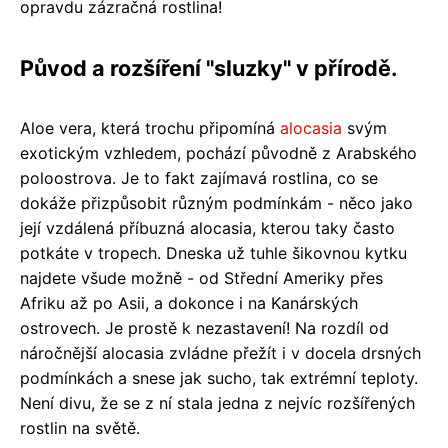
opravdu zázračná rostlina!
Původ a rozšíření "sluzky" v přírodě.
Aloe vera, která trochu připomíná
alocasia
svým
exotickým vzhledem, pochází původně z Arabského
poloostrova. Je to fakt zajímavá rostlina, co se
dokáže přizpůsobit různým podmínkám - něco jako
její vzdálená příbuzná alocasia, kterou taky často
potkáte v tropech. Dneska už tuhle šikovnou kytku
najdete všude možně - od Střední Ameriky přes
Afriku až po Asii, a dokonce i na Kanárských
ostrovech. Je prostě k nezastavení! Na rozdíl od
náročnější alocasia zvládne přežít i v docela drsných
podmínkách a snese jak sucho, tak extrémní teploty.
Není divu, že se z ní stala jedna z nejvíc rozšířených
rostlin na světě.