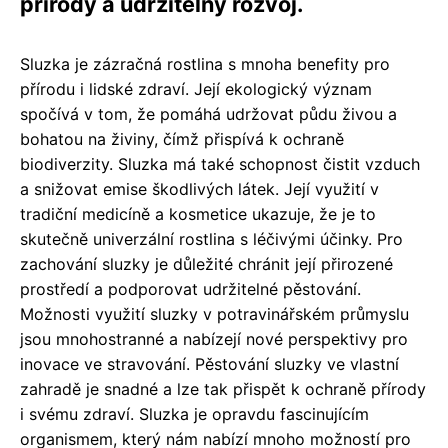
přírody a udržitelný rozvoj.
Sluzka je zázračná rostlina s mnoha benefity pro
přírodu i lidské zdraví. Její ekologický význam
spočívá v tom, že pomáhá udržovat půdu živou a
bohatou na živiny, čímž přispívá k ochraně
biodiverzity. Sluzka má také schopnost čistit vzduch
a snižovat emise škodlivých látek. Její využití v
tradiční medicíně a kosmetice ukazuje, že je to
skutečně univerzální rostlina s léčivými účinky. Pro
zachování sluzky je důležité chránit její přirozené
prostředí a podporovat udržitelné pěstování.
Možnosti využití sluzky v potravinářském průmyslu
jsou mnohostranné a nabízejí nové perspektivy pro
inovace ve stravování. Pěstování sluzky ve vlastní
zahradě je snadné a lze tak přispět k ochraně přírody
i svému zdraví. Sluzka je opravdu fascinujícím
organismem, který nám nabízí mnoho možností pro