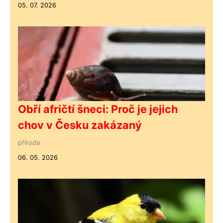
05. 07. 2026
Obří afričtí šneci: Proč je jejich
chov v Česku zakázaný
příroda
06. 05. 2026