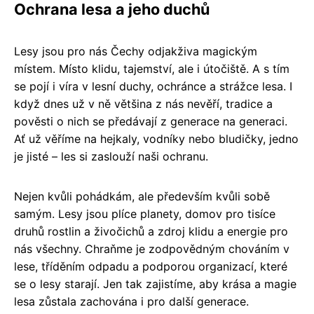
Ochrana lesa a jeho duchů
Lesy jsou pro nás Čechy odjakživa magickým
místem. Místo klidu, tajemství, ale i útočiště. A s tím
se pojí i víra v lesní duchy, ochránce a strážce lesa. I
když dnes už v ně většina z nás nevěří, tradice a
pověsti o nich se předávají z generace na generaci.
Ať už věříme na hejkaly, vodníky nebo bludičky, jedno
je jisté – les si zaslouží naši ochranu.
Nejen kvůli pohádkám, ale především kvůli sobě
samým. Lesy jsou plíce planety, domov pro tisíce
druhů rostlin a živočichů a zdroj klidu a energie pro
nás všechny. Chraňme je zodpovědným chováním v
lese, tříděním odpadu a podporou organizací, které
se o lesy starají. Jen tak zajistíme, aby krása a magie
lesa zůstala zachována i pro další generace.