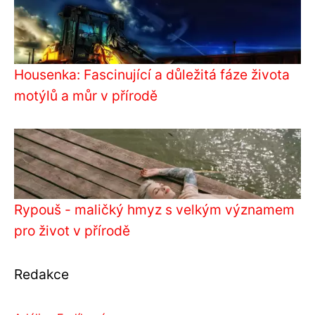
Housenka: Fascinující a důležitá fáze života
motýlů a můr v přírodě
Rypouš - maličký hmyz s velkým významem
pro život v přírodě
Redakce