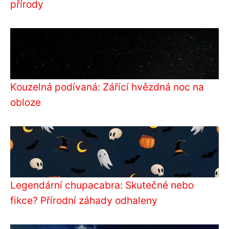
přírody
Kouzelná podívaná: Zářící hvězdná noc na
obloze
Legendární chupacabra: Skutečné nebo
fikce? Přírodní záhady odhaleny