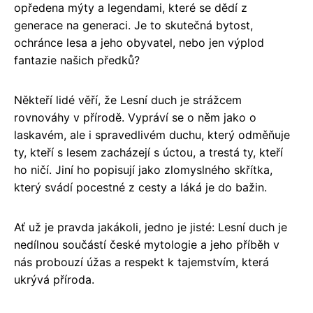
opředena mýty a legendami, které se dědí z
generace na generaci. Je to skutečná bytost,
ochránce lesa a jeho obyvatel, nebo jen výplod
fantazie našich předků?
Někteří lidé věří, že Lesní duch je strážcem
rovnováhy v přírodě. Vypráví se o něm jako o
laskavém, ale i spravedlivém duchu, který odměňuje
ty, kteří s lesem zacházejí s úctou, a trestá ty, kteří
ho ničí. Jiní ho popisují jako zlomyslného skřítka,
který svádí pocestné z cesty a láká je do bažin.
Ať už je pravda jakákoli, jedno je jisté: Lesní duch je
nedílnou součástí české mytologie a jeho příběh v
nás probouzí úžas a respekt k tajemstvím, která
ukrývá příroda.