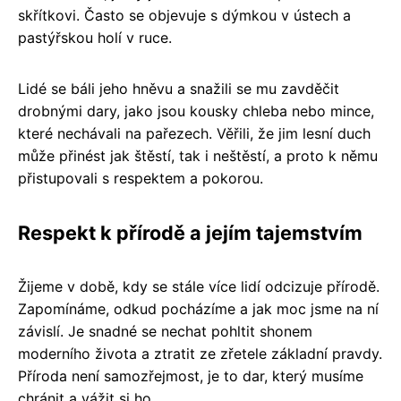
skřítkovi. Často se objevuje s dýmkou v ústech a
pastýřskou holí v ruce.
Lidé se báli jeho hněvu a snažili se mu zavděčit
drobnými dary, jako jsou kousky chleba nebo mince,
které nechávali na pařezech. Věřili, že jim lesní duch
může přinést jak štěstí, tak i neštěstí, a proto k němu
přistupovali s respektem a pokorou.
Respekt k přírodě a jejím tajemstvím
Žijeme v době, kdy se stále více lidí odcizuje přírodě.
Zapomínáme, odkud pocházíme a jak moc jsme na ní
závislí. Je snadné se nechat pohltit shonem
moderního života a ztratit ze zřetele základní pravdy.
Příroda není samozřejmost, je to dar, který musíme
chránit a vážit si ho.