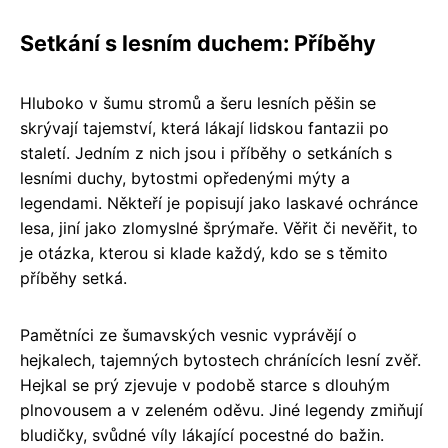
Setkání s lesním duchem: Příběhy
Hluboko v šumu stromů a šeru lesních pěšin se
skrývají tajemství, která lákají lidskou fantazii po
staletí. Jedním z nich jsou i příběhy o setkáních s
lesními duchy, bytostmi opředenými mýty a
legendami. Někteří je popisují jako laskavé ochránce
lesa, jiní jako zlomyslné šprýmaře. Věřit či nevěřit, to
je otázka, kterou si klade každý, kdo se s těmito
příběhy setká.
Pamětníci ze šumavských vesnic vyprávějí o
hejkalech, tajemných bytostech chránících lesní zvěř.
Hejkal se prý zjevuje v podobě starce s dlouhým
plnovousem a v zeleném oděvu. Jiné legendy zmiňují
bludičky, svůdné víly lákající pocestné do bažin.