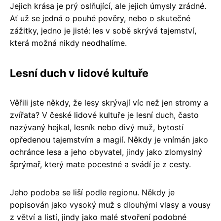
Jejich krása je prý oslňující, ale jejich úmysly zrádné.
Ať už se jedná o pouhé pověry, nebo o skutečné
zážitky, jedno je jisté: les v sobě skrývá tajemství,
která možná nikdy neodhalíme.
Lesní duch v lidové kultuře
Věřili jste někdy, že lesy skrývají víc než jen stromy a
zvířata? V české lidové kultuře je lesní duch, často
nazývaný hejkal, lesník nebo divý muž, bytostí
opředenou tajemstvím a magií. Někdy je vnímán jako
ochránce lesa a jeho obyvatel, jindy jako zlomyslný
šprýmař, který mate pocestné a svádí je z cesty.
Jeho podoba se liší podle regionu. Někdy je
popisován jako vysoký muž s dlouhými vlasy a vousy
z větví a listí, jindy jako malé stvoření podobné