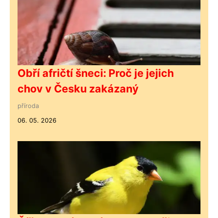
Obří afričtí šneci: Proč je jejich
chov v Česku zakázaný
příroda
06. 05. 2026