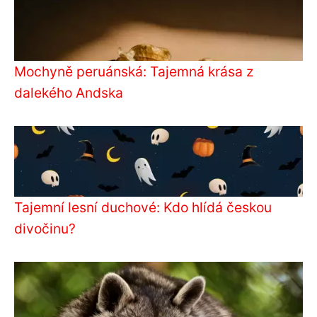
Mochyně peruánská: Tajemná krása z
dalekého Andska
Tajemní lesní duchové: Kdo hlídá českou
divočinu?