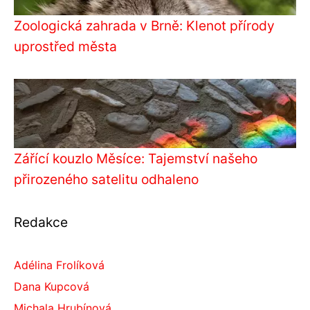
Zoologická zahrada v Brně: Klenot přírody
uprostřed města
Zářící kouzlo Měsíce: Tajemství našeho
přirozeného satelitu odhaleno
Redakce
Adélina Frolíková
Dana Kupcová
Michala Hrubínová