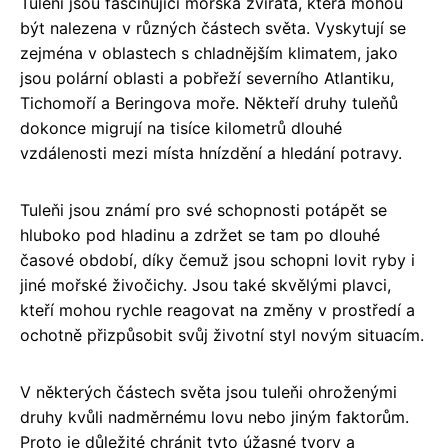
Tuleňi jsou fascinující mořská zvířata, která mohou
být nalezena v různých částech světa. Vyskytují se
zejména v oblastech s chladnějším klimatem, jako
jsou polární oblasti a pobřeží severního Atlantiku,
Tichomoří a Beringova moře. Někteří druhy tuleňů
dokonce migrují na tisíce kilometrů dlouhé
vzdálenosti mezi místa hnízdění a hledání potravy.
Tuleňi jsou známí pro své schopnosti potápět se
hluboko pod hladinu a zdržet se tam po dlouhé
časové období, díky čemuž jsou schopni lovit ryby i
jiné mořské živočichy. Jsou také skvělými plavci,
kteří mohou rychle reagovat na změny v prostředí a
ochotně přizpůsobit svůj životní styl novým situacím.
V některých částech světa jsou tuleňi ohroženými
druhy kvůli nadměrnému lovu nebo jiným faktorům.
Proto je důležité chránit tyto úžasné tvory a