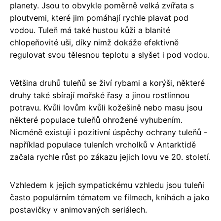
planety. Jsou to obvykle poměrně velká zvířata s
ploutvemi, které jim pomáhají rychle plavat pod
vodou. Tuleň má také hustou kůži a blanité
chlopeňovité uši, díky nimž dokáže efektivně
regulovat svou tělesnou teplotu a slyšet i pod vodou.
Většina druhů tuleňů se živí rybami a korýši, některé
druhy také sbírají mořské řasy a jinou rostlinnou
potravu. Kvůli lovům kvůli kožešině nebo masu jsou
některé populace tuleňů ohrožené vyhubením.
Nicméně existují i pozitivní úspěchy ochrany tuleňů -
například populace tuleních vrcholků v Antarktidě
začala rychle růst po zákazu jejich lovu ve 20. století.
Vzhledem k jejich sympatickému vzhledu jsou tuleňi
často populárním tématem ve filmech, knihách a jako
postavičky v animovaných seriálech.