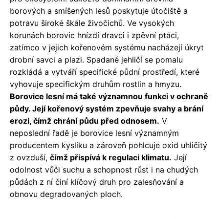
borových a smíšených lesů poskytuje útočiště a
potravu široké škále živočichů. Ve vysokých
korunách borovic hnízdí dravci i zpěvní ptáci,
zatímco v jejich kořenovém systému nacházejí úkryt
drobní savci a plazi. Spadané jehličí se pomalu
rozkládá a vytváří specifické půdní prostředí, které
vyhovuje specifickým druhům rostlin a hmyzu.
Borovice lesní má také významnou funkci v ochraně
půdy. Její kořenový systém zpevňuje svahy a brání
erozi, čímž chrání půdu před odnosem.
V
neposlední řadě je borovice lesní významným
producentem kyslíku a zároveň pohlcuje oxid uhličitý
z ovzduší,
čímž přispívá k regulaci klimatu.
Její
odolnost vůči suchu a schopnost růst i na chudých
půdách z ní činí klíčový druh pro zalesňování a
obnovu degradovaných ploch.