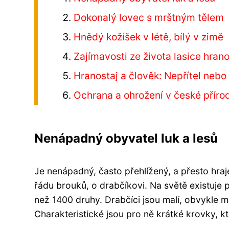
Dokonalý lovec s mrštným tělem
Hnědý kožíšek v létě, bílý v zimě
Zajímavosti ze života lasice hrano
Hranostaj a člověk: Nepřítel neb
Ochrana a ohrožení v české příro
Nenápadný obyvatel luk a lesů
Je nenápadný, často přehlížený, a přesto hraje
řádu brouků, o drabčíkovi. Na světě existuje 
než 1400 druhy. Drabčíci jsou malí, obvykle měří
Charakteristické jsou pro ně krátké krovky, k