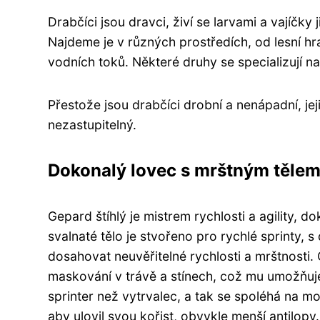
Drabčíci jsou dravci, živí se larvami a vajíčk
Najdeme je v různých prostředích, od lesní h
vodních toků. Některé druhy se specializují na
Přestože jsou drabčíci drobní a nenápadní, j
nezastupitelný.
Dokonalý lovec s mrštným těle
Gepard štíhlý je mistrem rychlosti a agility, d
svalnaté tělo je stvořeno pro rychlé sprinty,
dosahovat neuvěřitelné rychlosti a mrštnosti. 
maskování v trávě a stínech, což mu umožňuje 
sprinter než vytrvalec, a tak se spoléhá na mo
aby ulovil svou kořist, obvykle menší antilopy.