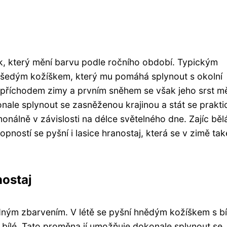
k, který mění barvu podle ročního období. Typickým
ědošedým kožíškem, který mu pomáhá splynout s okolní
S příchodem zimy a prvním sněhem se však jeho srst m
ale splynout se zasněženou krajinou a stát se prakti
onálně v závislosti na délce světelného dne. Zajíc běl
ností se pyšní i lasice hranostaj, která se v zimě tak
nostaj
dným zbarvením. V létě se pyšní hnědým kožíškem s b
 bílé. Tato proměna jí umožňuje dokonale splynout se