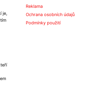
Reklama
 je,
Ochrana osobních údajů
utím
Podmínky použití
teří
dem