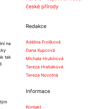
české přírody
Redakce
Adélina Frolíková
ění na
cky
Dana Kupcová
ák tak
Michala Hrubínová
é
Tereza Hrabáková
Tereza Novotná
Informace
ílým
Kontakt