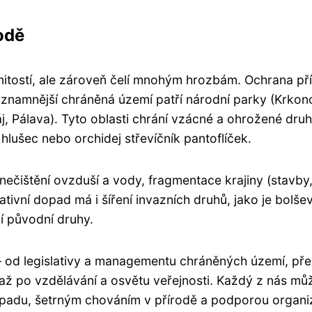
odě
tostí, ale zároveň čelí mnohým hrozbám. Ochrana př
významnější chráněná území patří národní parky (Krkon
j, Pálava). Tyto oblasti chrání vzácné a ohrožené dru
v hlušec nebo orchidej střevíčník pantoflíček.
nečištění ovzduší a vody, fragmentace krajiny (stavby
gativní dopad má i šíření invazních druhů, jako je bolše
í původní druhy.
– od legislativy a managementu chráněných území, pře
, až po vzdělávání a osvětu veřejnosti. Každý z nás mů
odpadu, šetrným chováním v přírodě a podporou organi