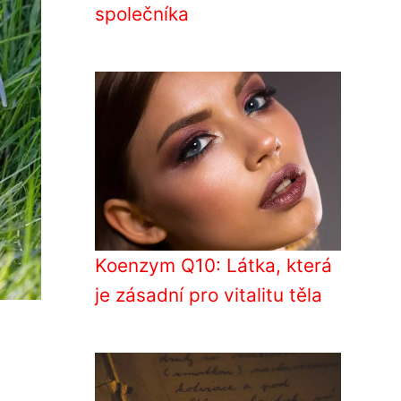
společníka
Koenzym Q10: Látka, která
je zásadní pro vitalitu těla