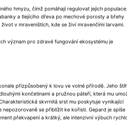
y jiného hmyzu, čímž pomáhají regulovat jejich populace
rabanky a tlejícího dřeva po mechové porosty a břehy
 život v mraveništích, kde se živí mravenčími larvami.
ejich význam pro zdravé fungování ekosystému je
m
okonale přizpůsobený k lovu ve volné přírodě. Jeho štíh
 s dlouhými končetinami a pružnou páteří, která mu umo
Charakteristická skvrnitá srst mu poskytuje vynikající
nepozorovaně se přiblížit ke kořisti. Gepard je spíše
ment překvapení a krátký, ale intenzivní výbuch rychlo