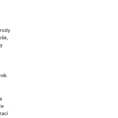
írody
oše,
hy
,
vník
s
že
zací