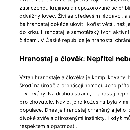
zasněženou krajinou a nepozorovaně se přiblíži
odvážný lovec. Živí se především hlodavci, al
že hranostaj dokáže ulovit i kořist větší, ne
do krku. Hranostaj je samotářský tvor, aktivn
žlázami. V České republice je hranostaj chr
Hranostaj a člověk: Nepřítel ne
Vztah hranostaje a člověka je komplikovaný. N
škodí na úrodě a přenášejí nemoci. Jeho přít
rovnováhy. Na druhou stranu, hranostaj nepo
pro chovatele. Navíc, jeho kožešina byla v mi
populace. Dnes je hranostaj chráněný a jeho lo
divoké zvíře s přirozenými instinkty. I když m
respektem a opatrností.