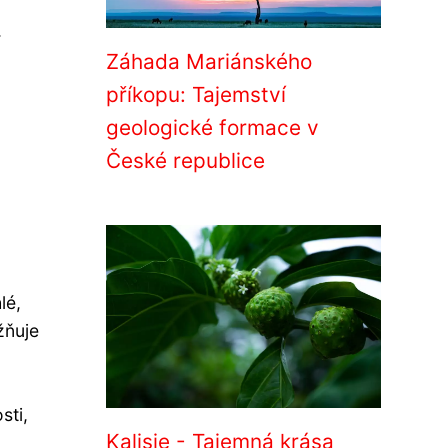
.
Záhada Mariánského
příkopu: Tajemství
geologické formace v
České republice
lé,
žňuje
sti,
Kalisie - Tajemná krása