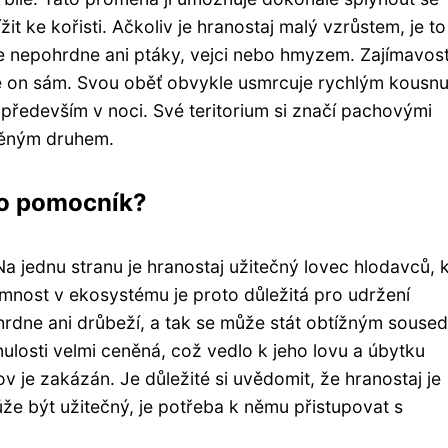
t ke kořisti. Ačkoliv je hranostaj malý vzrůstem, je to
e nepohrdne ani ptáky, vejci nebo hmyzem. Zajímavostí
ž je on sám. Svou oběť obvykle usmrcuje rychlým kousn
í především v noci. Své teritorium si značí pachovými
áněným druhem.
bo pomocník?
a jednu stranu je hranostaj užitečný lovec hlodavců, k
omnost v ekosystému je proto důležitá pro udržení
hrdne ani drůbeží, a tak se může stát obtížným souse
nulosti velmi ceněná, což vedlo k jeho lovu a úbytku
v je zakázán. Je důležité si uvědomit, že hranostaj je
ůže být užitečný, je potřeba k němu přistupovat s