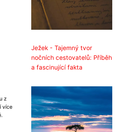
Ježek - Tajemný tvor
nočních cestovatelů: Příběh
a fascinující fakta
u z
 více
é.