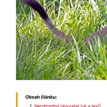
Obsah článku:
Nenápadný obyvatel luk a lesů