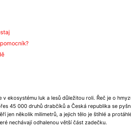
staj
o pomocník?
dě
 v ekosystému luk a lesů důležitou roli. Řeč je o hmyz
přes 45 000 druhů drabčíků a Česká republika se pyšní
 jen několik milimetrů, a jejich tělo je štíhlé a protáhl
teré nechávají odhalenou větší část zadečku.