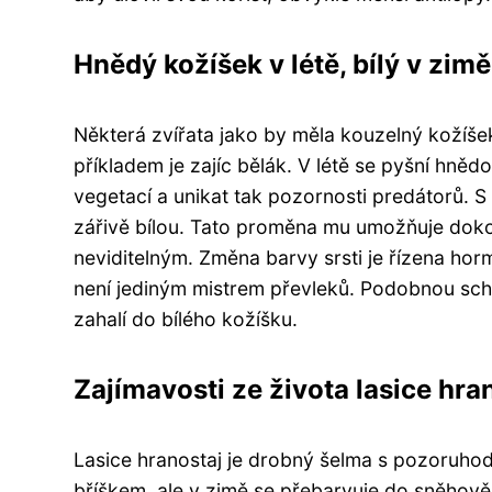
Hnědý kožíšek v létě, bílý v zimě
Některá zvířata jako by měla kouzelný kožíše
příkladem je zajíc bělák. V létě se pyšní hn
vegetací a unikat tak pozornosti predátorů. 
zářivě bílou. Tato proměna mu umožňuje dokon
neviditelným. Změna barvy srsti je řízena horm
není jediným mistrem převleků. Podobnou schop
zahalí do bílého kožíšku.
Zajímavosti ze života lasice hra
Lasice hranostaj je drobný šelma s pozoruho
bříškem, ale v zimě se přebarvuje do sněhově