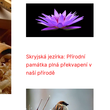
Skryjská jezírka: Přírodní
památka plná překvapení v
naší přírodě