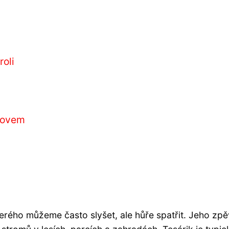
roli
omovem
erého můžeme často slyšet, ale hůře spatřit. Jeho zpě