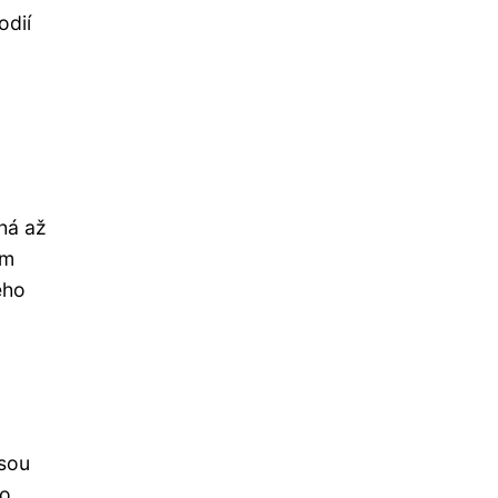
odií
há až
ém
ého
jsou
do