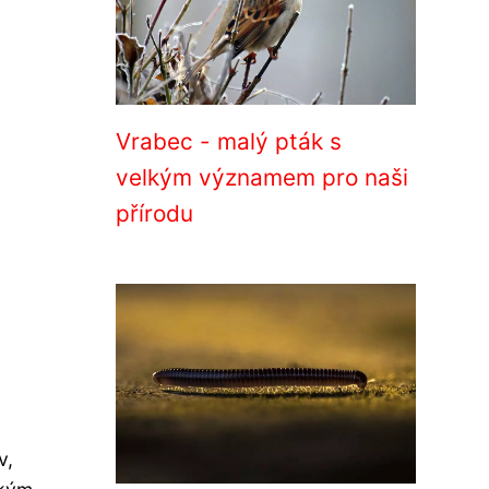
Vrabec - malý pták s
velkým významem pro naši
přírodu
v,