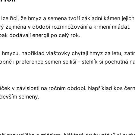
 lze říci, že hmyz a semena tvoří základní kámen jejich
íčový zejména v období rozmnožování a krmení mláďat.
pak dodávají energii po celý rok.
uh hmyzu, například vlaštovky chytají hmyz za letu, zat
obně i preference semen se liší - stehlík si pochutná n
lníček v závislosti na ročním období. Například kos čern
ředevším semeny.