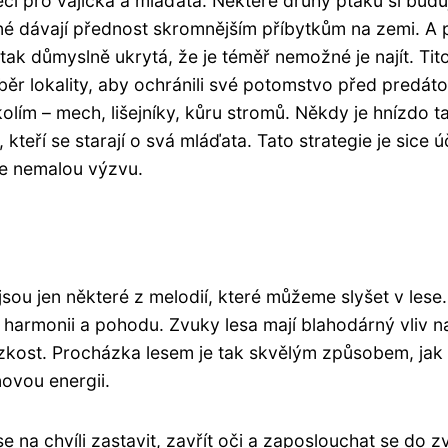
čí pro vajíčka a mláďata. Některé druhy ptáků si buduj
né dávají přednost skromnějším příbytkům na zemi. A 
tak důmyslně ukrytá, že je téměř nemožné je najít. Tit
ěr lokality, aby ochránili své potomstvo před predáto
okolím – mech, lišejníky, kůru stromů. Někdy je hnízdo t
teří se starají o svá mláďata. Tato strategie je sice ú
je nemalou výzvu.
 jsou jen některé z melodií, které můžeme slyšet v lese.
d, harmonii a pohodu. Zvuky lesa mají blahodárný vliv n
zkost. Procházka lesem je tak skvělým způsobem, jak 
ovou energii.
na chvíli zastavit, zavřít oči a zaposlouchat se do z