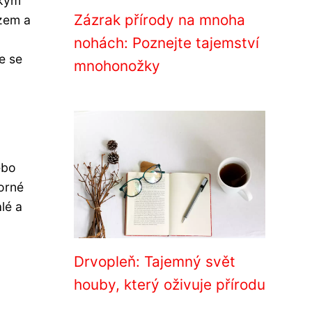
ckým
Zázrak přírody na mnoha
yzem a
nohách: Poznejte tajemství
e se
mnohonožky
ebo
orné
lé a
Drvopleň: Tajemný svět
houby, který oživuje přírodu