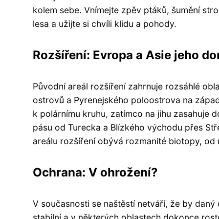
kolem sebe. Vnímejte zpěv ptáků, šumění stro
lesa a užijte si chvíli klidu a pohody.
Rozšíření: Evropa a Asie jeho 
Původní areál rozšíření zahrnuje rozsáhlé obl
ostrovů a Pyrenejského poloostrova na západě
k polárnímu kruhu, zatímco na jihu zasahuje d
pásu od Turecka a Blízkého východu přes Stř
areálu rozšíření obývá rozmanité biotopy, od n
Ochrana: V ohrožení?
V současnosti se naštěstí netváří, že by dan
stabilní a v některých oblastech dokonce rost