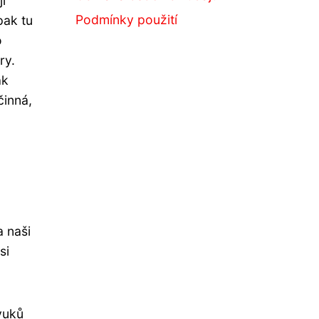
í
Podmínky použití
pak tu
o
ry.
ak
činná,
a naši
si
vuků