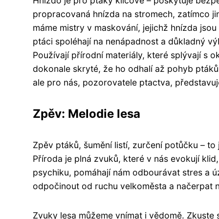
Hnízdo je pro ptáky klíčové – poskytuje bezpe
propracovaná hnízda na stromech, zatímco ji
máme mistry v maskování, jejichž hnízda jsou 
ptáci spoléhají na nenápadnost a důkladný výb
Používají přírodní materiály, které splývají s 
dokonale skryté, že ho odhalí až pohyb ptáků, k
ale pro nás, pozorovatele ptactva, představu
Zpěv: Melodie lesa
Zpěv ptáků, šumění listí, zurčení potůčku – to
Příroda je plná zvuků, které v nás evokují kli
psychiku, pomáhají nám odbourávat stres a ú
odpočinout od ruchu velkoměsta a načerpat n
Zvuky lesa můžeme vnímat i vědomě. Zkuste se 