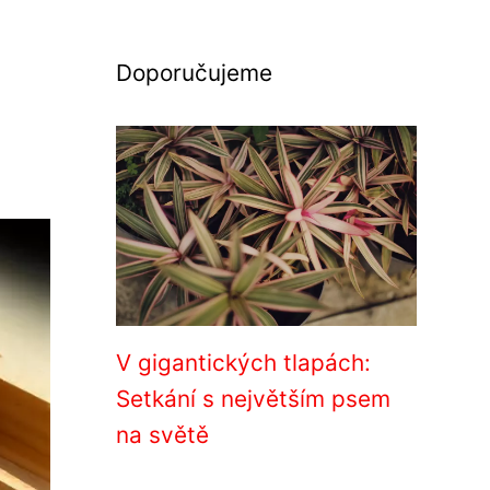
Doporučujeme
V gigantických tlapách:
Setkání s největším psem
na světě