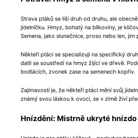
Strava ptáků se liší druh od druhu, ale obecně
jídelníčku. Hmyz, bohatý na bílkoviny, je kl
Semena, jako slunečnice, proso nebo len, jim 
Někteří ptáci se specializují na specifický dr
datli se soustředí na hmyz žijící ve dřevě. Pod
bodlácích, zvonek zase na semenech kopřiv.
Zajímavostí je, že někteří ptáci mění svůj jíde
známý svou láskou k ovoci, se v zimě živí p
Hnízdění: Mistrně ukryté hnízdo