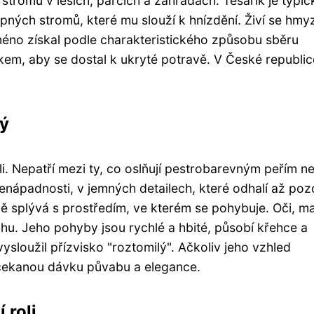
 stromů v lesích, parcích a zahradách. Tesárik je typi
ných stromů, které mu slouží k hnízdění. Živí se hm
jméno získal podle charakteristického způsobu sběru
em, aby se dostal k ukryté potravě. V České republic
lý
i. Nepatří mezi ty, co oslňují pestrobarevným peřím n
enápadnosti, v jemných detailech, které odhalí až poz
ě splývá s prostředím, ve kterém se pohybuje. Oči, ma
hu. Jeho pohyby jsou rychlé a hbité, působí křehce a
vysloužil přízvisko "roztomilý". Ačkoliv jeho vzhled
ečekanou dávku půvabu a elegance.
 roli