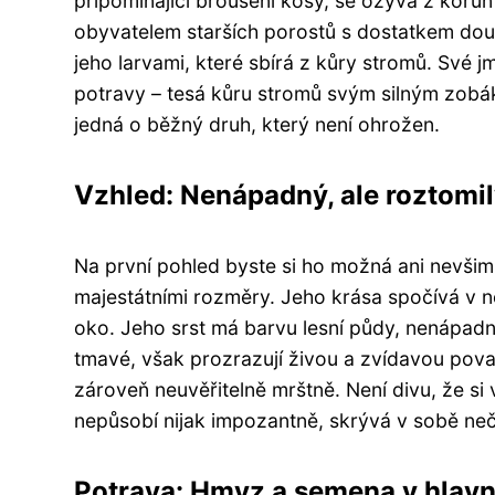
připomínající broušení kosy, se ozývá z korun
obyvatelem starších porostů s dostatkem doup
jeho larvami, které sbírá z kůry stromů. Své 
potravy – tesá kůru stromů svým silným zobák
jedná o běžný druh, který není ohrožen.
Vzhled: Nenápadný, ale roztomi
Na první pohled byste si ho možná ani nevšiml
majestátními rozměry. Jeho krása spočívá v n
oko. Jeho srst má barvu lesní půdy, nenápadn
tmavé, však prozrazují živou a zvídavou pova
zároveň neuvěřitelně mrštně. Není divu, že si 
nepůsobí nijak impozantně, skrývá v sobě n
Potrava: Hmyz a semena v hlavní