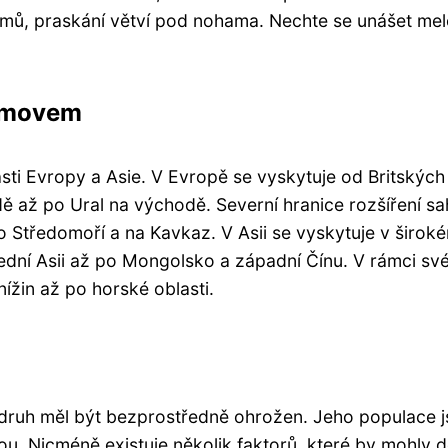
mů, praskání větví pod nohama. Nechte se unášet mel
domovem
asti Evropy a Asie. V Evropě se vyskytuje od Britských
 až po Ural na východě. Severní hranice rozšíření sa
o Středomoří a na Kavkaz. V Asii se vyskytuje v širok
ední Asii až po Mongolsko a západní Čínu. V rámci sv
ížin až po horské oblasti.
ý druh měl být bezprostředně ohrožen. Jeho populace 
ou. Nicméně existuje několik faktorů, které by mohly 