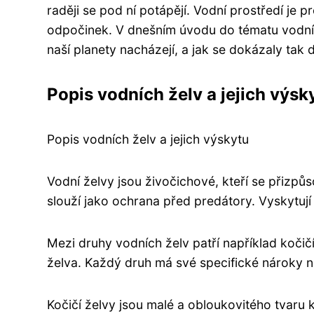
raději se pod ní potápějí. Vodní prostředí je p
odpočinek. V dnešním úvodu do tématu vodníc
naší planety nacházejí, a jak se dokázaly tak
Popis vodních želv a jejich výsk
Popis vodních želv a jejich výskytu
Vodní želvy jsou živočichové, kteří se přizpůs
slouží jako ochrana před predátory. Vyskytují
Mezi druhy vodních želv patří například koč
želva. Každý druh má své specifické nároky n
Kočičí želvy jsou malé a obloukovitého tvaru kr