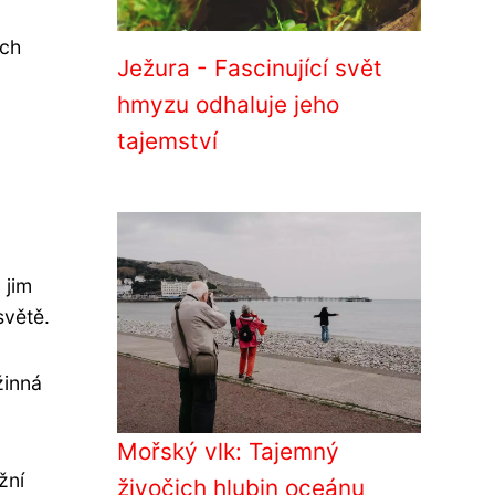
ách
Ježura - Fascinující svět
hmyzu odhaluje jeho
tajemství
 jim
světě.
žinná
Mořský vlk: Tajemný
žní
živočich hlubin oceánu