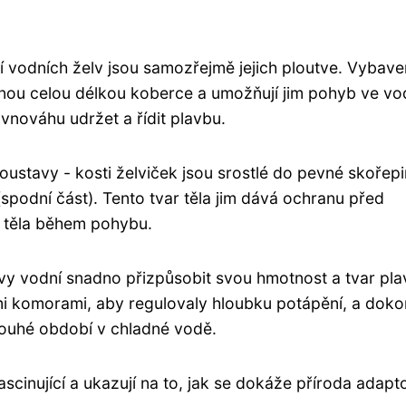
tí vodních želv jsou samozřejmě jejich ploutve. Vybav
áhnou celou délkou koberce a umožňují jim pohyb ve vo
ovnováhu udržet a řídit plavbu.
 soustavy - kosti želviček jsou srostlé do pevné skořepi
 (spodní část). Tento tvar těla jim dává ochranu před
u těla během pohybu.
y vodní snadno přizpůsobit svou hmotnost a tvar pla
i komorami, aby regulovaly hloubku potápění, a dok
ouhé období v chladné vodě.
ascinující a ukazují na to, jak se dokáže příroda adapt