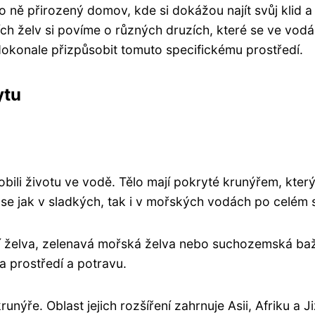
ro ně přirozený domov, kde si dokážou najít svůj klid a
h želv si povíme o různých druzích, které se ve vod
 dokonale přizpůsobit tomuto specifickému prostředí.
ytu
obili životu ve vodě. Tělo mají pokryté krunýřem, který
 se jak v sladkých, tak i v mořských vodách po celém 
ičí želva, zelenavá mořská želva nebo suchozemská ba
a prostředí a potravu.
unýře. Oblast jejich rozšíření zahrnuje Asii, Afriku a Ji