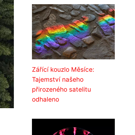
Zářící kouzlo Měsíce:
Tajemství našeho
přirozeného satelitu
odhaleno