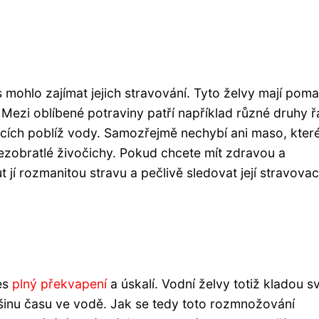
 mohlo zajímat jejich stravování. Tyto želvy mají poma
. Mezi oblíbené potraviny patří například různé druhy ř
oucích poblíž vody. Samozřejmě nechybí ani maso, kter
bezobratlé živočichy. Pokud chcete mít zdravou a
 jí rozmanitou stravu a pečlivě sledovat její stravovac
es
plný
překvapení
a úskalí. Vodní želvy totiž kladou s
ětšinu času ve vodě. Jak se tedy toto rozmnožování