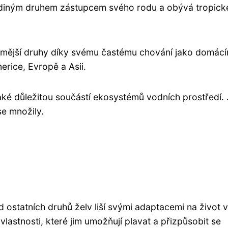
ediným druhem zástupcem svého rodu a obývá tropick
ámější druhy díky svému častému chování jako domác
rice, Evropě a Asii.
také důležitou součástí ekosystémů vodních prostředí.
se množily.
od ostatních druhů želv liší svými adaptacemi na život 
 vlastnosti, které jim umožňují plavat a přizpůsobit se