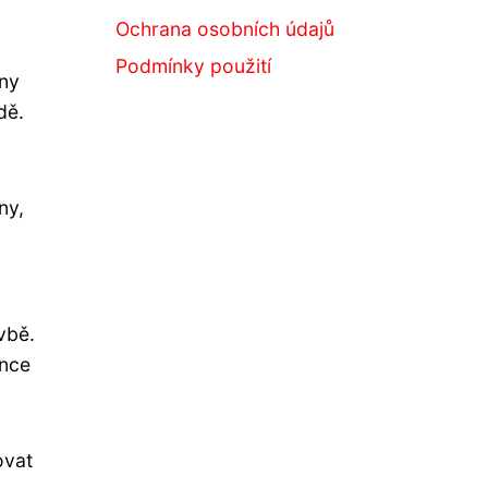
Ochrana osobních údajů
Podmínky použití
eny
dě.
ny,
vbě.
once
ovat