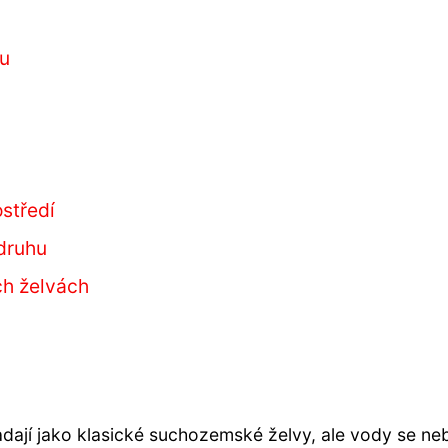
tu
ostředí
druhu
ch želvách
padají jako klasické suchozemské želvy, ale vody se neb