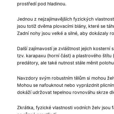
prostředí pod hladinou.
Jednou z nejzajímavějších fyzických vlastnos
jsou totiž dvěma plovacími blány, které se t
Zadní nohy jsou velké a silné, aby dokázaly r
Další zajímavostí je zvláštnost jejich kosterní
tzv. karapaxu (horní část) a plastrového štítu
predátory, ale také nutnost stále měnit poloh
Navzdory svým robustním tělům si mohou želv
Mohou se nafouknout nebo vyprázdnit plicním
dokáží udržovat tepelnou rovnováhu skrze dl
Zkrátka, fyzické vlastnosti vodních želv jsou f