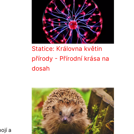
Statice: Královna květin
přírody - Přírodní krása na
dosah
ojí a