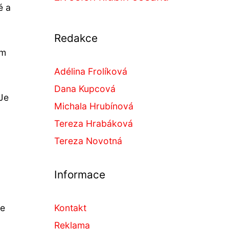
é a
Redakce
ím
Adélina Frolíková
Dana Kupcová
 Je
Michala Hrubínová
Tereza Hrabáková
Tereza Novotná
Informace
Kontakt
ve
Reklama