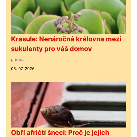
Krasule: Nenáročná královna mezi
sukulenty pro váš domov
příroda
05. 07. 2026
Obří afričtí šneci: Proč je jejich