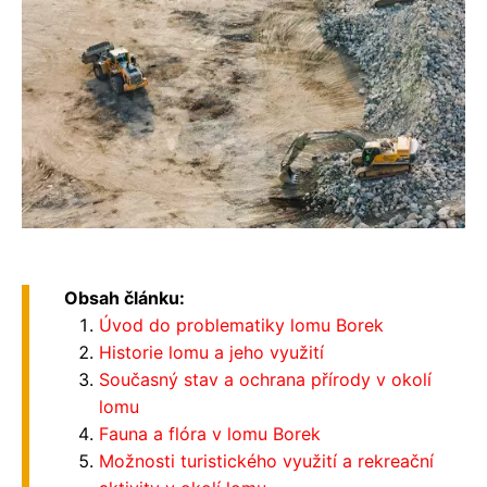
Obsah článku:
Úvod do problematiky lomu Borek
Historie lomu a jeho využití
Současný stav a ochrana přírody v okolí
lomu
Fauna a flóra v lomu Borek
Možnosti turistického využití a rekreační