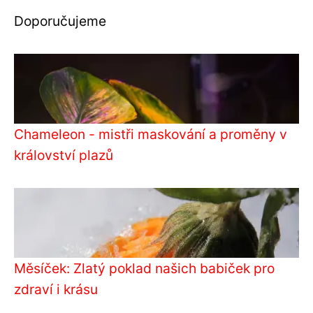
Doporučujeme
Chameleon - mistři maskování a proměny v
království plazů
Měsíček: Zlatý poklad našich babiček pro
zdraví i krásu