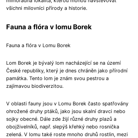
mimořádná lokalita, kterou mohou navštěvovat
všichni milovníci přírody a historie.
Fauna a flóra v lomu Borek
Fauna a flóra v Lomu Borek
Lom Borek je bývalý lom nacházející se na území
České republiky, který je dnes chráněn jako přírodní
památka. Tento lom je znám svou pestrou a
zajímavou biodiverzitou.
V oblasti fauny jsou v Lomu Borek často spatřovány
ohrožené druhy ptáků, jako jsou skalní dravci nebo
sojky obecné. Dále zde žijí různé druhy plazů a
obojživelníků, např. slepýš křehký nebo rosnička
zelená. V lomu také roste mnoho druhů rostlin, mezi