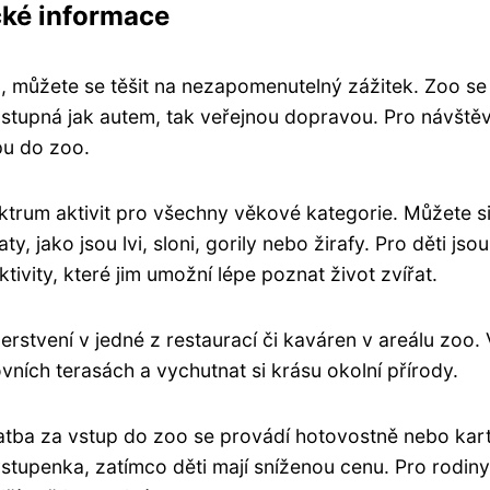
cké informace
, můžete se těšit na nezapomenutelný zážitek. Zoo se
ostupná jak autem, tak veřejnou dopravou. Pro návště
pu do zoo.
ektrum aktivit pro všechny věkové kategorie. Můžete s
, jako jsou lvi, sloni, gorily nebo žirafy. Pro děti jsou
tivity, které jim umožní lépe poznat život zvířat.
rstvení v jedné z restaurací či kaváren v areálu zoo. 
vních terasách a vychutnat si krásu okolní přírody.
latba za vstup do zoo se provádí hotovostně nebo kar
upenka, zatímco děti mají sníženou cenu. Pro rodiny 