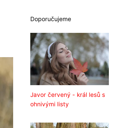
Doporučujeme
Javor červený - král lesů s
ohnivými listy