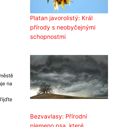
Platan javorolistý: Král
přírody s neobyčejnými
schopnostmi
 městě
uje na
řijďte
Bezvavlasy: Přírodní
plemeno psa, které