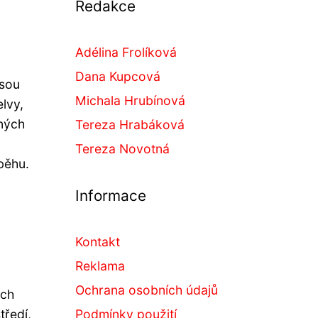
Redakce
Adélina Frolíková
Dana Kupcová
jsou
Michala Hrubínová
lvy,
ených
Tereza Hrabáková
Tereza Novotná
běhu.
Informace
Kontakt
Reklama
Ochrana osobních údajů
ich
tředí,
Podmínky použití