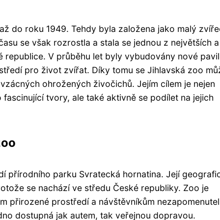
 až do roku 1949. Tehdy byla založena jako malý zvíře
asu se však rozrostla a stala se jednou z největších a
 republice. V průběhu let byly vybudovány nové pavi
středí pro život zvířat. Díky tomu se Jihlavská zoo mů
 vzácných ohrožených živočichů. Jejím cílem je nejen
ascinující tvory, ale také aktivně se podílet na jejich
zoo
í přírodního parku Svratecká hornatina. Její geografi
protože se nachází ve středu České republiky. Zoo je
tům přirozené prostředí a návštěvníkům nezapomenute
adno dostupná jak autem, tak veřejnou dopravou.