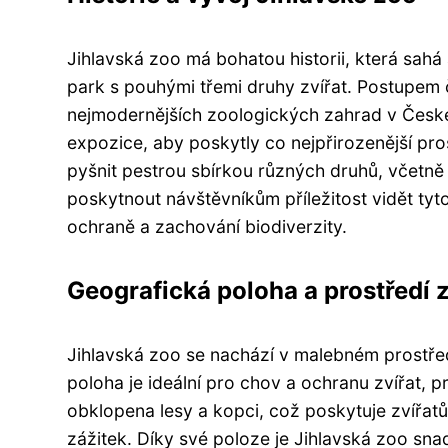
Jihlavská zoo má bohatou historii, která sahá
park s pouhými třemi druhy zvířat. Postupem č
nejmodernějších zoologických zahrad v České
expozice, aby poskytly co nejpřirozenější pro
pyšnit pestrou sbírkou různých druhů, včetně
poskytnout návštěvníkům příležitost vidět tyto f
ochraně a zachování biodiverzity.
Geografická poloha a prostředí 
Jihlavská zoo se nachází v malebném prostřed
poloha je ideální pro chov a ochranu zvířat, 
obklopena lesy a kopci, což poskytuje zvířa
zážitek. Díky své poloze je Jihlavská zoo sn