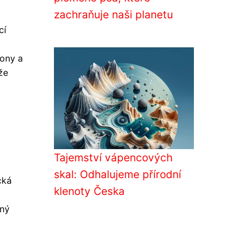
zachraňuje naši planetu
cí
lony a
že
Tajemství vápencových
skal: Odhalujeme přírodní
cká
klenoty Česka
lný