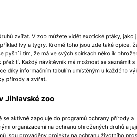
ruhů zvířat. V zoo můžete vidět exotické ptáky, jako 
příklad lvy a tygry. Kromě toho jsou zde také opice, že
e pyšní i tím, že má ve svých sbírkách několik ohrož
 přežití. Každý návštěvník má možnost se seznámit s
 více díky informačním tabulím umístěným u každého vý
y přírody a zvířat.
v Jihlavské zoo
aké se aktivně zapojuje do programů ochrany přírody a
znými organizacemi na ochranu ohrožených druhů a jej
mů jsou prováděny projekty na ochranu životního pros