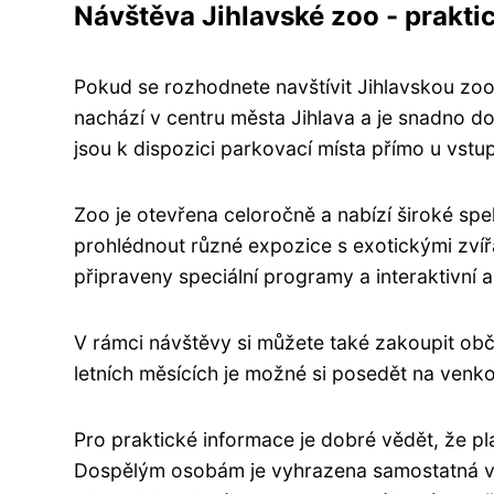
Návštěva Jihlavské zoo - prakti
Pokud se rozhodnete navštívit Jihlavskou zoo
nachází v centru města Jihlava a je snadno d
jsou k dispozici parkovací místa přímo u vstu
Zoo je otevřena celoročně a nabízí široké sp
prohlédnout různé expozice s exotickými zvířaty
připraveny speciální programy a interaktivní ak
V rámci návštěvy si můžete také zakoupit obče
letních měsících je možné si posedět na venko
Pro praktické informace je dobré vědět, že p
Dospělým osobám je vyhrazena samostatná vst