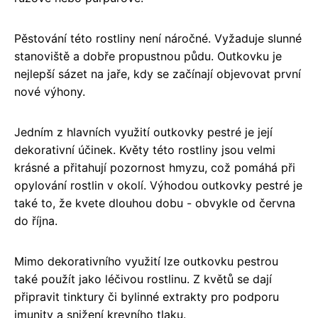
Pěstování této rostliny není náročné. Vyžaduje slunné
stanoviště a dobře propustnou půdu. Outkovku je
nejlepší sázet na jaře, kdy se začínají objevovat první
nové výhony.
Jedním z hlavních využití outkovky pestré je její
dekorativní účinek. Květy této rostliny jsou velmi
krásné a přitahují pozornost hmyzu, což pomáhá při
opylování rostlin v okolí. Výhodou outkovky pestré je
také to, že kvete dlouhou dobu - obvykle od června
do října.
Mimo dekorativního využití lze outkovku pestrou
také použít jako léčivou rostlinu. Z květů se dají
připravit tinktury či bylinné extrakty pro podporu
imunity a snižení krevního tlaku.