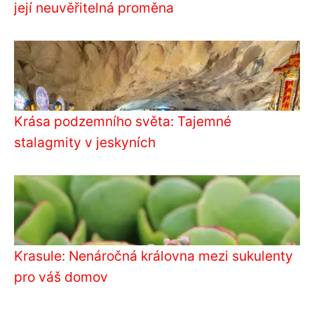
její neuvěřitelná proměna
Krása podzemního světa: Tajemné
stalagmity v jeskyních
Krasule: Nenáročná královna mezi sukulenty
pro váš domov