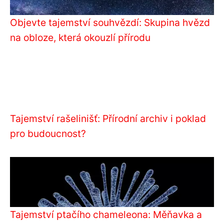
Objevte tajemství souhvězdí: Skupina hvězd
na obloze, která okouzlí přírodu
Tajemství rašelinišť: Přírodní archiv i poklad
pro budoucnost?
Tajemství ptačího chameleona: Měňavka a