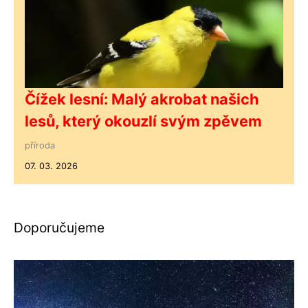
Čížek lesní: Malý akrobat našich
lesů, který okouzlí svým zpěvem
příroda
07. 03. 2026
Doporučujeme