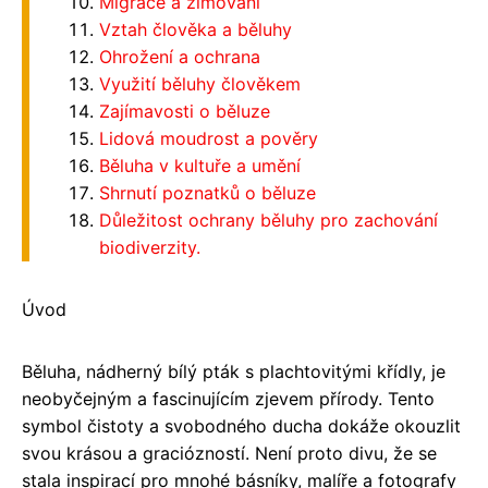
Migrace a zimování
Vztah člověka a běluhy
Ohrožení a ochrana
Využití běluhy člověkem
Zajímavosti o běluze
Lidová moudrost a pověry
Běluha v kultuře a umění
Shrnutí poznatků o běluze
Důležitost ochrany běluhy pro zachování
biodiverzity.
Úvod
Běluha, nádherný bílý pták s plachtovitými křídly, je
neobyčejným a fascinujícím zjevem přírody. Tento
symbol čistoty a svobodného ducha dokáže okouzlit
svou krásou a graciózností. Není proto divu, že se
stala inspirací pro mnohé básníky, malíře a fotografy