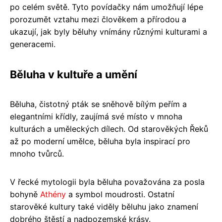
po celém světě. Tyto povídačky nám umožňují lépe
porozumět vztahu mezi člověkem a přírodou a
ukazují, jak byly běluhy vnímány různými kulturami a
generacemi.
Běluha v kultuře a umění
Běluha, čistotný pták se sněhově bílým peřím a
elegantními křídly, zaujímá své místo v mnoha
kulturách a uměleckých dílech. Od starověkých Řeků
až po moderní umělce, běluha byla inspirací pro
mnoho tvůrců.
V řecké mytologii byla běluha považována za posla
bohyně
Athény
a symbol moudrosti. Ostatní
starověké kultury také viděly běluhu jako znamení
dobrého štěstí a nadpozemské krásy.