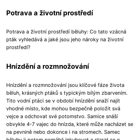
Potrava a životní prostředí
Potrava a životní prostředí běluhy: Co tato vzácná
pták vyhledává a jaké jsou jeho nároky na životní
prostředí?
Hnízdění a rozmnožování
Hnízdění a rozmnožování jsou klíčové fáze života
běluh, krásných ptáků s typickým bílým zbarvením.
Tito vodní ptáci se v období hnízdění snaží najít
vhodné místo, kde mohou bezpečně položit svá
vejce a odchovat své potomstvo. Samice snáší
obvykle 4-7 vajec do hnízda, které může nacházet se
na pevnině nebo dokonce i na stromech. Samec
běluhy ji potom pomáhá inkubovat a starat se o