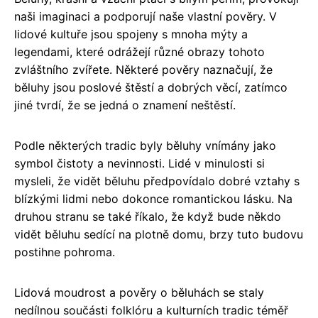
naši imaginaci a podporují naše vlastní pověry. V
lidové kultuře jsou spojeny s mnoha mýty a
legendami, které odrážejí různé obrazy tohoto
zvláštního zvířete. Některé pověry naznačují, že
běluhy jsou poslové štěstí a dobrých věcí, zatímco
jiné tvrdí, že se jedná o znamení neštěstí.
Podle některých tradic byly běluhy vnímány jako
symbol čistoty a nevinnosti. Lidé v minulosti si
mysleli, že vidět běluhu předpovídalo dobré vztahy s
blízkými lidmi nebo dokonce romantickou lásku. Na
druhou stranu se také říkalo, že když bude někdo
vidět běluhu sedící na plotně domu, brzy tuto budovu
postihne pohroma.
Lidová moudrost a pověry o běluhách se staly
nedílnou součásti folklóru a kulturních tradic téměř