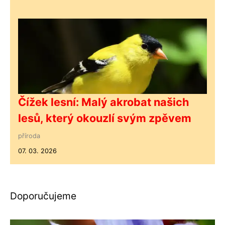
Čížek lesní: Malý akrobat našich
lesů, který okouzlí svým zpěvem
příroda
07. 03. 2026
Doporučujeme