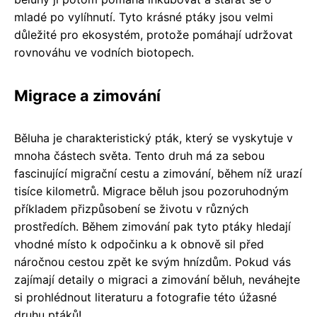
mladé po vylíhnutí. Tyto krásné ptáky jsou velmi
důležité pro ekosystém, protože pomáhají udržovat
rovnováhu ve vodních biotopech.
Migrace a zimování
Běluha je charakteristický pták, který se vyskytuje v
mnoha částech světa. Tento druh má za sebou
fascinující migrační cestu a zimování, během níž urazí
tisíce kilometrů. Migrace běluh jsou pozoruhodným
příkladem přizpůsobení se životu v různých
prostředích. Během zimování pak tyto ptáky hledají
vhodné místo k odpočinku a k obnově sil před
náročnou cestou zpět ke svým hnízdům. Pokud vás
zajímají detaily o migraci a zimování běluh, neváhejte
si prohlédnout literaturu a fotografie této úžasné
druhu ptáků!