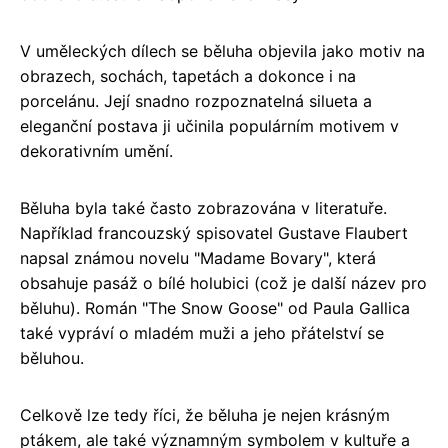
V uměleckých dílech se běluha objevila jako motiv na
obrazech, sochách, tapetách a dokonce i na
porcelánu. Její snadno rozpoznatelná silueta a
eleganční postava ji učinila populárním motivem v
dekorativním umění.
Běluha byla také často zobrazována v literatuře.
Například francouzský spisovatel Gustave Flaubert
napsal známou novelu "Madame Bovary", která
obsahuje pasáž o bílé holubici (což je další název pro
běluhu). Román "The Snow Goose" od Paula Gallica
také vypráví o mladém muži a jeho přátelství se
běluhou.
Celkově lze tedy říci, že běluha je nejen krásným
ptákem, ale také významným symbolem v kultuře a