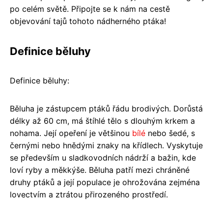
po celém světě. Připojte se k nám na cestě
objevování tajů tohoto nádherného ptáka!
Definice běluhy
Definice běluhy:
Běluha je zástupcem ptáků řádu brodivých. Dorůstá
délky až 60 cm, má štíhlé tělo s dlouhým krkem a
nohama. Její opeření je většinou
bílé
nebo šedé, s
černými nebo hnědými znaky na křídlech. Vyskytuje
se především u sladkovodních nádrží a bažin, kde
loví ryby a měkkýše. Běluha patří mezi chráněné
druhy ptáků a její populace je ohrožována zejména
lovectvím a ztrátou přirozeného prostředí.