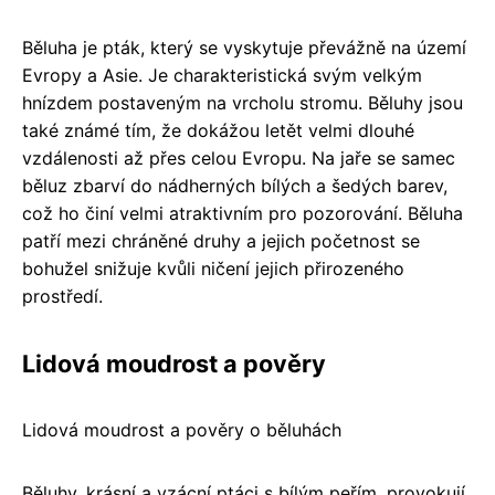
Běluha je pták, který se vyskytuje převážně na území
Evropy a Asie. Je charakteristická svým velkým
hnízdem postaveným na vrcholu stromu. Běluhy jsou
také známé tím, že dokážou letět velmi dlouhé
vzdálenosti až přes celou Evropu. Na jaře se samec
běluz zbarví do nádherných bílých a šedých barev,
což ho činí velmi atraktivním pro pozorování. Běluha
patří mezi chráněné druhy a jejich početnost se
bohužel snižuje kvůli ničení jejich přirozeného
prostředí.
Lidová moudrost a pověry
Lidová moudrost a pověry o běluhách
Běluhy, krásní a vzácní ptáci s bílým peřím, provokují