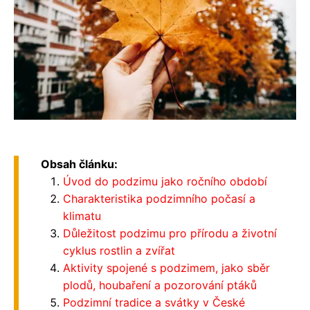
Obsah článku:
Úvod do podzimu jako ročního období
Charakteristika podzimního počasí a
klimatu
Důležitost podzimu pro přírodu a životní
cyklus rostlin a zvířat
Aktivity spojené s podzimem, jako sběr
plodů, houbaření a pozorování ptáků
Podzimní tradice a svátky v České