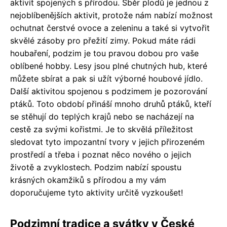
aktivit spojených s přírodou. Sběr plodů je jednou z
nejoblíbenějších aktivit, protože nám nabízí možnost
ochutnat čerstvé ovoce a zeleninu a také si vytvořit
skvělé zásoby pro přežití zimy. Pokud máte rádi
houbaření, podzim je tou pravou dobou pro vaše
oblíbené hobby. Lesy jsou plné chutných hub, které
můžete sbírat a pak si užít výborné houbové jídlo.
Další aktivitou spojenou s podzimem je pozorování
ptáků. Toto období přináší mnoho druhů ptáků, kteří
se stěhují do teplých krajů nebo se nacházejí na
cestě za svými kořistmi. Je to skvělá příležitost
sledovat tyto impozantní tvory v jejich přirozeném
prostředí a třeba i poznat něco nového o jejich
životě a zvyklostech. Podzim nabízí spoustu
krásných okamžiků s přírodou a my vám
doporučujeme tyto aktivity určitě vyzkoušet!
Podzimní tradice a svátky v České