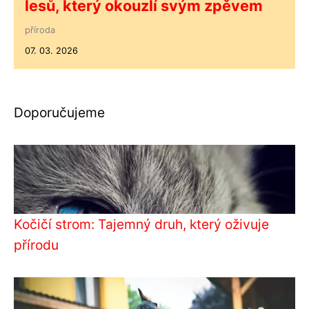
lesů, který okouzlí svým zpěvem
příroda
07. 03. 2026
Doporučujeme
Kočičí strom: Tajemný druh, který oživuje
přírodu