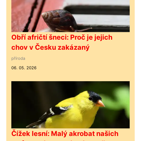
Obří afričtí šneci: Proč je jejich
chov v Česku zakázaný
příroda
06. 05. 2026
Čížek lesní: Malý akrobat našich