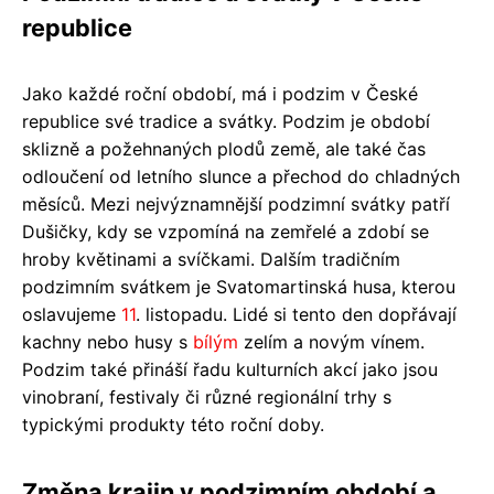
republice
Jako každé roční období, má i podzim v České
republice své tradice a svátky. Podzim je období
sklizně a požehnaných plodů země, ale také čas
odloučení od letního slunce a přechod do chladných
měsíců. Mezi nejvýznamnější podzimní svátky patří
Dušičky, kdy se vzpomíná na zemřelé a zdobí se
hroby květinami a svíčkami. Dalším tradičním
podzimním svátkem je Svatomartinská husa, kterou
oslavujeme
11
. listopadu. Lidé si tento den dopřávají
kachny nebo husy s
bílým
zelím a novým vínem.
Podzim také přináší řadu kulturních akcí jako jsou
vinobraní, festivaly či různé regionální trhy s
typickými produkty této roční doby.
Změna krajin v podzimním období a