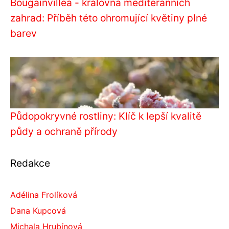
Bougainvillea - královna mediteránních
zahrad: Příběh této ohromující květiny plné
barev
Půdopokryvné rostliny: Klíč k lepší kvalitě
půdy a ochraně přírody
Redakce
Adélina Frolíková
Dana Kupcová
Michala Hrubínová