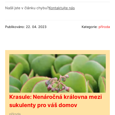
Našli jste v článku chybu?
Kontaktujte nás
Publikováno: 22. 04. 2023
Kategorie:
příroda
Krasule: Nenáročná královna mezi
sukulenty pro váš domov
příroda