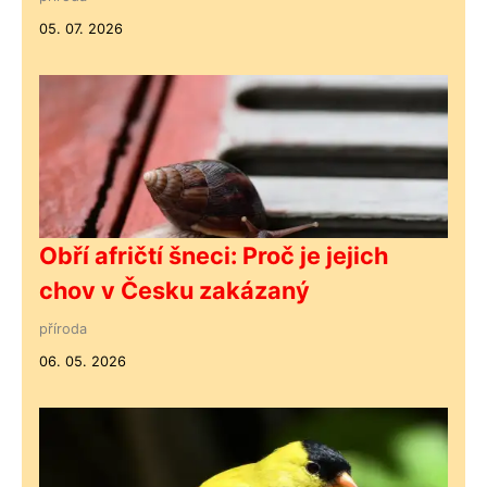
05. 07. 2026
Obří afričtí šneci: Proč je jejich
chov v Česku zakázaný
příroda
06. 05. 2026