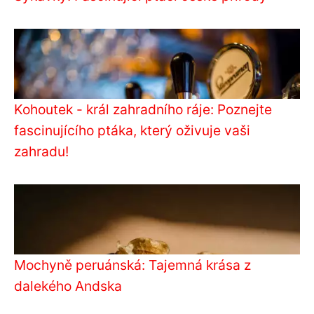
Kohoutek - král zahradního ráje: Poznejte
fascinujícího ptáka, který oživuje vaši
zahradu!
Mochyně peruánská: Tajemná krása z
dalekého Andska