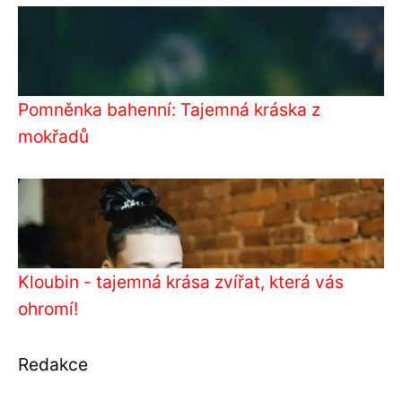
Pomněnka bahenní: Tajemná kráska z
mokřadů
Kloubin - tajemná krása zvířat, která vás
ohromí!
Redakce