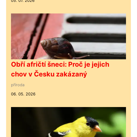
05. 07. 2026
Obří afričtí šneci: Proč je jejich
chov v Česku zakázaný
příroda
06. 05. 2026