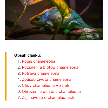
Obsah článku:
Popis chameleona
Rozšíření a biotop chameleona
Potrava chameleona
Způsob života chameleona
Chov chameleona v zajetí
Ohrožení a ochrana chameleona
Zajímavosti o chameleonech