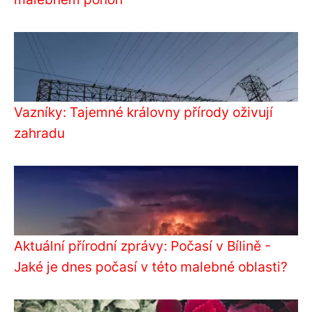
Vazníky: Tajemné královny přírody oživují
zahradu
Aktuální přírodní zprávy: Počasí v Bílině -
Jaké je dnes počasí v této malebné oblasti?