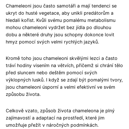
Chameleoni jsou často samotáři a mají tendenci se
ukryt do husté vegetace, aby unikli predátorům a
hledali kořist. Kvůli svému pomalému metabolismu
mohou chameleoni vydržet bez jídla po dlouhou
dobu a některé druhy jsou schopny dokonce lovit
hmyz pomocí svých velmi rychlých jazyků.
Kromě toho jsou chameleoni skvělými lezci a často
tráví hodiny visením na větvích, přičemž si chrání tělo
před sluncem nebo deštěm pomocí svých
výklopných lusků. I když se zdají být pomalými tvory,
jsou chameleoni úsporní a velmi efektivní ve svém
způsobu života.
Celkově vzato, způsob života chameleona je plný
zajímavostí a adaptací na prostředí, které jim
umožňuje přežít v náročných podmínkách.