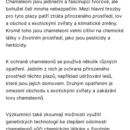
Chameleoni jsou jedineční a fascinující tvorové, ale
bohužel čelí mnoha nebezpečím. Mezi hlavní hrozby
pro tyto plazy patří ztráta přirozeného prostředí, lov
a obchod s exotickými zvířaty a klimatické změny.
Kromě toho jsou chameleoni velmi citliví na chemické
látky v životním prostředí, jako jsou pesticidy a
herbicidy.
K ochraně chameleonů se používá několik různých
opatření. Jedním z nich je ochrana přirozeného
prostředí těchto plazů, například udržování lesů,
které jsou jejich domovem. Druhým opatřením je
omezení obchodu s exotickými zvířaty a zakázání
lovu chameleonů.
Výzkumníci také zkoumají možnosti využití
genetických technologií ke zlepšení odolnosti
chameleonů vůči chemickým látkám v životním