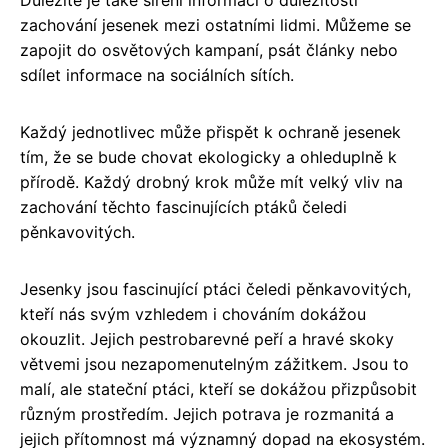
zachování jesenek mezi ostatními lidmi. Můžeme se
zapojit do osvětových kampaní, psát články nebo
sdílet informace na sociálních sítích.
Každý jednotlivec může přispět k ochraně jesenek
tím, že se bude chovat ekologicky a ohleduplně k
přírodě. Každý drobný krok může mít velký vliv na
zachování těchto fascinujících ptáků čeledi
pěnkavovitých.
Jesenky jsou fascinující ptáci čeledi pěnkavovitých,
kteří nás svým vzhledem i chováním dokážou
okouzlit. Jejich pestrobarevné peří a hravé skoky
větvemi jsou nezapomenutelným zážitkem. Jsou to
malí, ale stateční ptáci, kteří se dokážou přizpůsobit
různým prostředím. Jejich potrava je rozmanitá a
jejich přítomnost má významný dopad na ekosystém.