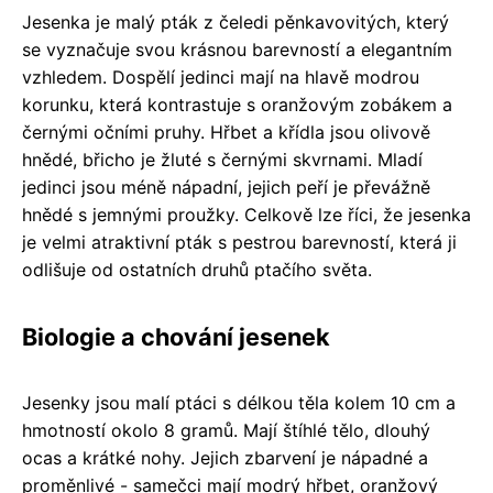
Jesenka je malý pták z čeledi pěnkavovitých, který
se vyznačuje svou krásnou barevností a elegantním
vzhledem. Dospělí jedinci mají na hlavě modrou
korunku, která kontrastuje s oranžovým zobákem a
černými očními pruhy. Hřbet a křídla jsou olivově
hnědé, břicho je žluté s černými skvrnami. Mladí
jedinci jsou méně nápadní, jejich peří je převážně
hnědé s jemnými proužky. Celkově lze říci, že jesenka
je velmi atraktivní pták s pestrou barevností, která ji
odlišuje od ostatních druhů ptačího světa.
Biologie a chování jesenek
Jesenky jsou malí ptáci s délkou těla kolem 10 cm a
hmotností okolo 8 gramů. Mají štíhlé tělo, dlouhý
ocas a krátké nohy. Jejich zbarvení je nápadné a
proměnlivé - samečci mají modrý hřbet, oranžový