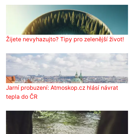
Žijete nevyhazujto? Tipy pro zelenější život!
Jarní probuzení: Atmoskop.cz hlásí návrat
tepla do ČR