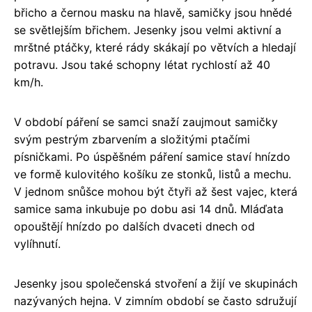
břicho a černou masku na hlavě, samičky jsou hnědé
se světlejším břichem. Jesenky jsou velmi aktivní a
mrštné ptáčky, které rády skákají po větvích a hledají
potravu. Jsou také schopny létat rychlostí až 40
km/h.
V období páření se samci snaží zaujmout samičky
svým pestrým zbarvením a složitými ptačími
písničkami. Po úspěšném páření samice staví hnízdo
ve formě kulovitého košíku ze stonků, listů a mechu.
V jednom snůšce mohou být čtyři až šest vajec, která
samice sama inkubuje po dobu asi 14 dnů. Mláďata
opouštějí hnízdo po dalších dvaceti dnech od
vylíhnutí.
Jesenky jsou společenská stvoření a žijí ve skupinách
nazývaných hejna. V zimním období se často sdružují