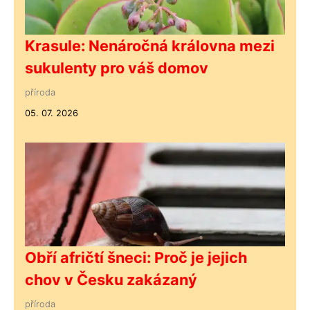
Krasule: Nenáročná královna mezi
sukulenty pro váš domov
příroda
05. 07. 2026
Obří afričtí šneci: Proč je jejich
chov v Česku zakázaný
příroda