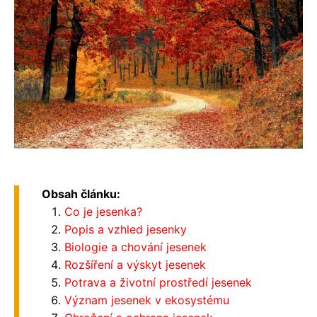
Obsah článku:
Co je jesenka?
Popis a vzhled jesenky
Biologie a chování jesenek
Rozšíření a výskyt jesenek
Potrava a životní prostředí jesenek
Význam jesenek v ekosystému