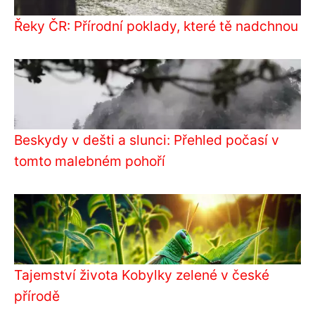
Řeky ČR: Přírodní poklady, které tě nadchnou
Beskydy v dešti a slunci: Přehled počasí v
tomto malebném pohoří
Tajemství života Kobylky zelené v české
přírodě