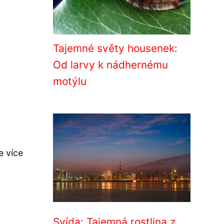
Tajemné světy housenek:
Od larvy k nádhernému
motýlu
e více
Svída: Tajemná rostlina z