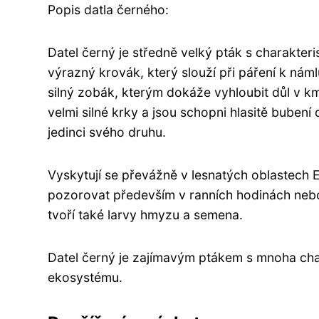
Popis datla černého:
Datel černý je středně velký pták s charakter
výrazný krovák, který slouží při páření k ná
silný zobák, kterým dokáže vyhloubit důl v k
velmi silné krky a jsou schopni hlasitě buben
jedinci svého druhu.
Vyskytují se převážně v lesnatých oblastech E
pozorovat především v ranních hodinách nebo 
tvoří také larvy hmyzu a semena.
Datel černý je zajímavým ptákem s mnoha chara
ekosystému.