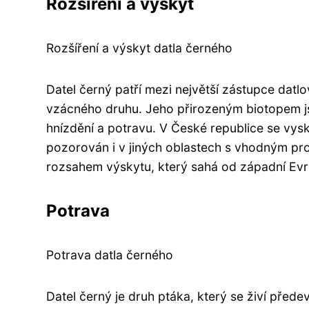
Rozšíření a výskyt
Rozšíření a výskyt datla černého
Datel černý patří mezi největší zástupce datlo
vzácného druhu. Jeho přirozeným biotopem jso
hnízdění a potravu. V České republice se vys
pozorován i v jiných oblastech s vhodným pr
rozsahem výskytu, který sahá od západní Evro
Potrava
Potrava datla černého
Datel černý je druh ptáka, který se živí před