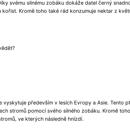
 Díky svému silnému zobáku dokáže datel černý snadn
 kořist. Kromě toho také rád konzumuje nektar z květ
vědět?
se vyskytuje především v lesích Evropy a Asie. Tento pt
nech stromů pomocí svého silného zobáku. Kromě toh
tromů, ve kterých následně hnízdí.