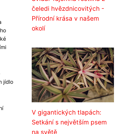
čeledi hvězdnicovitých -
Přírodní krása v našem
a
okolí
eho
aké
ími
e
 jídlo
ní
V gigantických tlapách:
Setkání s největším psem
na světě