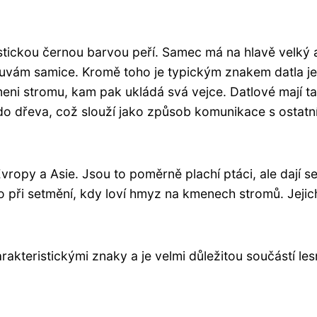
istickou černou barvou peří. Samec má na hlavě velký 
mluvám samice. Kromě toho je typickým znakem datla j
meni stromu, kam pak ukládá svá vejce. Datlové mají t
í do dřeva, což slouží jako způsob komunikace s ostatn
vropy a Asie. Jsou to poměrně plachí ptáci, ale dají s
při setmění, kdy loví hmyz na kmenech stromů. Jejich
kteristickými znaky a je velmi důležitou součástí les