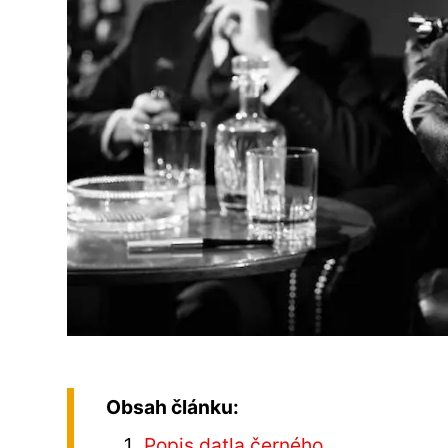
Obsah článku:
Popis datla černého