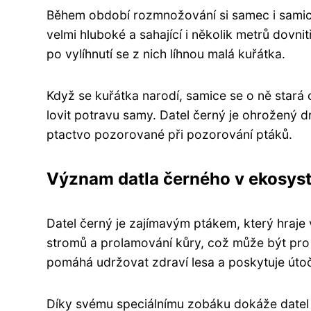
Během období rozmnožování si samec i samice
velmi hluboké a sahající i několik metrů dovn
po vylíhnutí se z nich líhnou malá kuřátka.
Když se kuřátka narodí, samice se o ně stará 
lovit potravu samy. Datel černý je ohrožený d
ptactvo pozorované při pozorování ptáků.
Význam datla černého v ekosys
Datel černý je zajímavým ptákem, který hraje 
stromů a prolamování kůry, což může být pro
pomáhá udržovat zdraví lesa a poskytuje útoč
Díky svému speciálnímu zobáku dokáže datel s