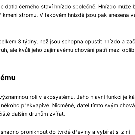
 datla černého staví hnízdo společně. Hnízdo může 
itř kmeni stromu. V takovém hnízdě jsou pak snesena v
celkem 3 týdny, než jsou schopna opustit hnízdo a zač
ruh, ale kvůli jeho zajímavému chování patří mezi oblí
tému
významnou roli v ekosystému. Jeho hlavní funkcí je ká
 někoho překvapivé. Nicméně, datel tímto svým chov
iště dalším druhům zvířat.
nadno proniknout do tvrdé dřeviny a vybírat si z ní