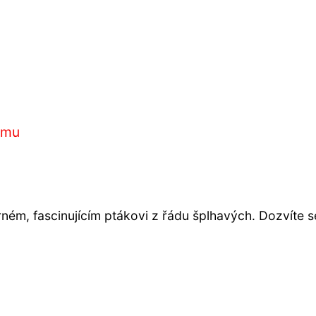
ému
ném, fascinujícím ptákovi z řádu šplhavých. Dozvíte s