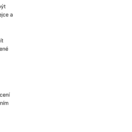
být
ejce a
ít
bené
cení
áním