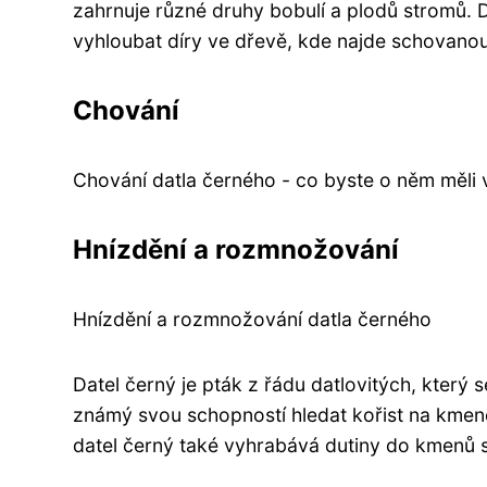
zahrnuje různé druhy bobulí a plodů stromů.
vyhloubat díry ve dřevě, kde najde schovanou
Chování
Chování datla černého - co byste o něm měli 
Hnízdění a rozmnožování
Hnízdění a rozmnožování datla černého
Datel černý je pták z řádu datlovitých, který 
známý svou schopností hledat kořist na kme
datel černý také vyhrabává dutiny do kmenů s