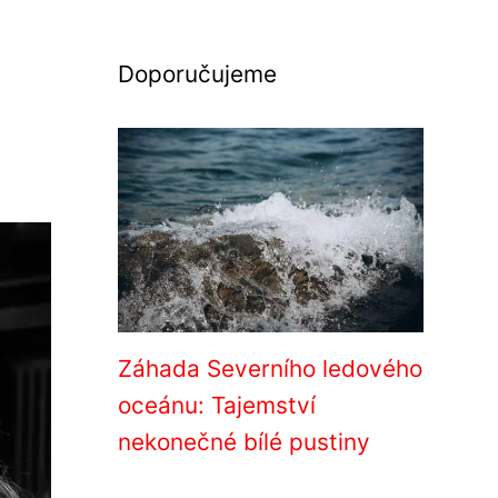
Doporučujeme
Záhada Severního ledového
oceánu: Tajemství
nekonečné bílé pustiny