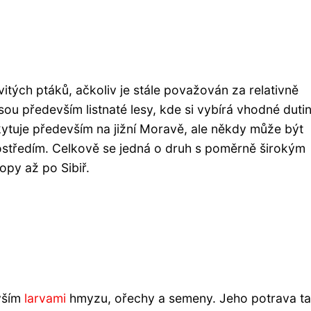
vitých ptáků, ačkoliv je stále považován za relativně
u především listnaté lesy, kde si vybírá vhodné duti
kytuje především na jižní Moravě, ale někdy může být
ostředím. Celkově se jedná o druh s poměrně širokým
py až po Sibiř.
evším
larvami
hmyzu, ořechy a semeny. Jeho potrava t