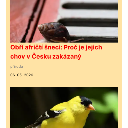
Obří afričtí šneci: Proč je jejich
chov v Česku zakázaný
příroda
06. 05. 2026