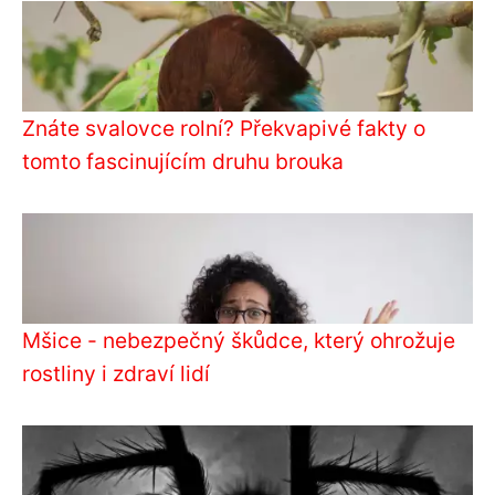
Znáte svalovce rolní? Překvapivé fakty o
tomto fascinujícím druhu brouka
Mšice - nebezpečný škůdce, který ohrožuje
rostliny i zdraví lidí