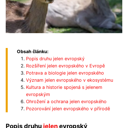
Obsah článku:
Popis druhu jelen evropský
Rozšíření jelen evropského v Evropě
Potrava a biologie jelen evropského
Význam jelen evropského v ekosystému
Kultura a historie spojená s jelenem
evropským
Ohrožení a ochrana jelen evropského
Pozorování jelen evropského v přírodě
Popis druhu
jelen
evropský