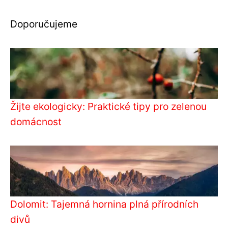
Doporučujeme
Žijte ekologicky: Praktické tipy pro zelenou
domácnost
Dolomit: Tajemná hornina plná přírodních
divů