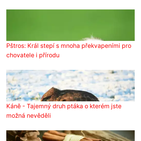
Pštros: Král stepí s mnoha překvapeními pro
chovatele i přírodu
Káně - Tajemný druh ptáka o kterém jste
možná nevěděli