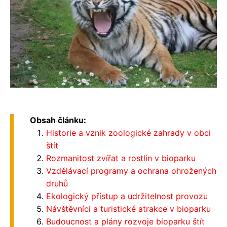
Obsah článku:
Historie a vznik zoologické zahrady v obci
štít
Rozmanitost zvířat a rostlin v bioparku
Vzdělávací programy a ochrana ohrožených
druhů
Ekologický přístup a udržitelnost provozu
Návštěvníci a turistické atrakce v bioparku
Budoucnost a plány rozvoje bioparku štít