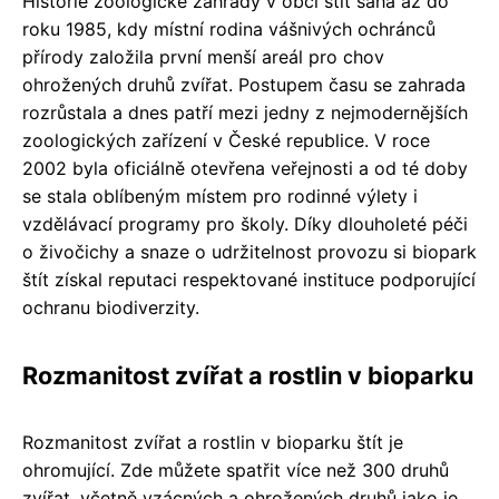
Historie zoologické zahrady v obci štít sahá až do
roku 1985, kdy místní rodina vášnivých ochránců
přírody založila první menší areál pro chov
ohrožených druhů zvířat. Postupem času se zahrada
rozrůstala a dnes patří mezi jedny z nejmodernějších
zoologických zařízení v České republice. V roce
2002 byla oficiálně otevřena veřejnosti a od té doby
se stala oblíbeným místem pro rodinné výlety i
vzdělávací programy pro školy. Díky dlouholeté péči
o živočichy a snaze o udržitelnost provozu si biopark
štít získal reputaci respektované instituce podporující
ochranu biodiverzity.
Rozmanitost zvířat a rostlin v bioparku
Rozmanitost zvířat a rostlin v bioparku štít je
ohromující. Zde můžete spatřit více než 300 druhů
zvířat, včetně vzácných a ohrožených druhů jako je