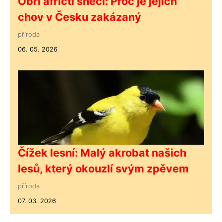
Obří afričtí šneci: Proč je jejich
chov v Česku zakázaný
příroda
06. 05. 2026
Čížek lesní: Malý akrobat našich
lesů, který okouzlí svým zpěvem
příroda
07. 03. 2026