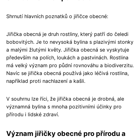
Shrnutí hlavních poznatků o jiřičce obecné:
Jiřička obecná je druh rostliny, který patří do čeledi
bobovitých. Je to nevysoká bylina s plazivými stonky
a malými žlutými květy. Jiřička obecná se vyskytuje
především na polích, loukách a pastvinách. Rostlina
má velký význam pro půdní rovnováhu a biodiverzitu.
Navíc se jiřička obecná používá jako léčivá rostlina,
například proti nachlazení a kašli.
V souhrnu lze říci, že jiřička obecná je drobná, ale
významná bylina s mnoha pozitivními účinky pro
přírodu i lidské zdraví.
Význam jiřičky obecné pro přírodu a