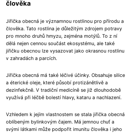
člověka
Jiřička obecná je významnou rostlinou pro přírodu a
člověka. Tato rostlina je důležitým zdrojem potravy
pro mnoho druhů hmyzu, zejména motýlů. To z ní
dělá nejen cennou součást ekosystému, ale také
jiřičku obecnou lze vysazovat jako okrasnou rostlinu
v zahradách a parcích.
Jiřička obecná má také léčivé účinky. Obsahuje silice
a éterické oleje, které působí protizánětlivě a
dezinfekčně. V tradiční medicíně se již dlouhodobě
využívá při léčbě bolestí hlavy, kataru a nachlazení.
Vzhledem k jejím vlastnostem se stala jiřička obecná
oblíbeným bylinkovým čajem. Má jemnou chuť a
svými látkami může podpořit imunitu člověka i jeho