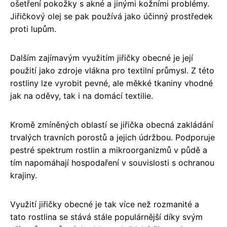
ošetření pokožky s akné a jinými kožními problémy.
Jiřičkový olej se pak používá jako účinný prostředek
proti lupům.
Dalším zajímavým využitím jiřičky obecné je její
použití jako zdroje vlákna pro textilní průmysl. Z této
rostliny lze vyrobit pevné, ale měkké tkaniny vhodné
jak na oděvy, tak i na domácí textilie.
Kromě zmíněných oblastí se jiřička obecná zakládání
trvalých travních porostů a jejich údržbou. Podporuje
pestré spektrum rostlin a mikroorganizmů v půdě a
tím napomáhají hospodaření v souvislosti s ochranou
krajiny.
Využití jiřičky obecné je tak více než rozmanité a
tato rostlina se stává stále populárnější díky svým