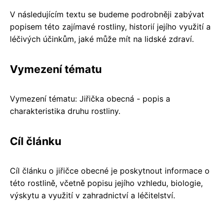
V následujícím textu se budeme podrobněji zabývat
popisem této zajímavé rostliny, historií jejího využití a
léčivých účinkům, jaké může mít na lidské zdraví.
Vymezení tématu
Vymezení tématu: Jiřička obecná - popis a
charakteristika druhu rostliny.
Cíl článku
Cíl článku o jiřičce obecné je poskytnout informace o
této rostlině, včetně popisu jejího vzhledu, biologie,
výskytu a využití v zahradnictví a léčitelství.