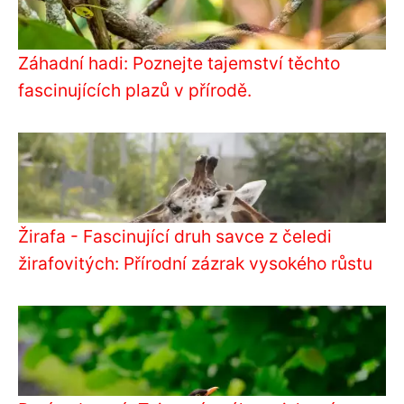
Záhadní hadi: Poznejte tajemství těchto
fascinujících plazů v přírodě.
Žirafa - Fascinující druh savce z čeledi
žirafovitých: Přírodní zázrak vysokého růstu