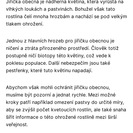
Jiřička obecná je nádherná květina, která vyrůstá na
vlhkých loukách a pastvinách. Bohužel však tato
rostlina čelí mnoha hrozbám a nachází se pod velkým
tlakem ohrožení.
Jednou z hlavních hrozeb pro jiřičku obecnou je
ničení a ztráta přirozeného prostředí. Člověk totiž
postupně ničí biotopy této květiny, což vede k
poklesu populace. Další nebezpečím jsou také
pestřenky, které tuto květinu napadají.
Abychom však mohli ochránit jiřičku obecnou,
musíme být pozorní a jednat rychle. Mezi možné
kroky patří například omezení pastvy do určité míry,
aby se zvýšil počet kvetoucích rostlin, ale také snaha
šířit informace o této ohrožené rostlině mezi širší
veřejnost.