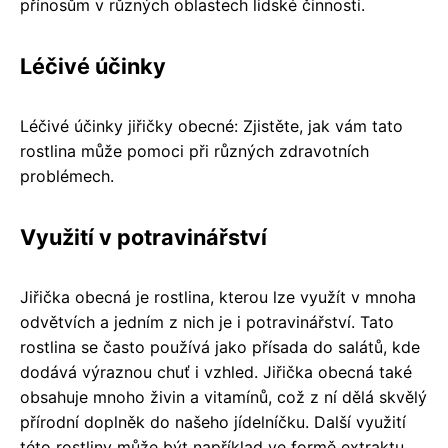
přínosům v různých oblastech lidské činnosti.
Léčivé účinky
Léčivé účinky jiřičky obecné: Zjistěte, jak vám tato
rostlina může pomoci při různých zdravotních
problémech.
Využití v potravinářství
Jiřička obecná je rostlina, kterou lze využít v mnoha
odvětvích a jedním z nich je i potravinářství. Tato
rostlina se často používá jako přísada do salátů, kde
dodává výraznou chuť i vzhled. Jiřička obecná také
obsahuje mnoho živin a vitamínů, což z ní dělá skvělý
přírodní doplněk do našeho jídelníčku. Další využití
této rostliny může být například ve formě extraktu