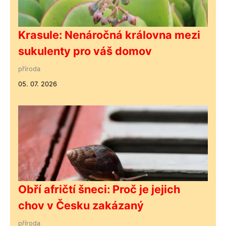
Krasule: Nenáročná královna mezi
sukulenty pro váš domov
příroda
05. 07. 2026
Obří afričtí šneci: Proč je jejich
chov v Česku zakázaný
příroda