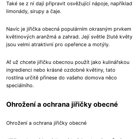
Také se z ní dají připravit osvěžující nápoje, například
limonády, sirupy a čaje.
Navíc je jiřička obecná populárním okrasným prvkem
květinových aranžmá a zahrad. Její světle žluté květy
jsou velmi atraktivní pro opeřence a motýly.
Ať už chcete jiřičku obecnou použít jako kulinářskou
ingredienci nebo krásné ozdobné květiny, tato
rostlina určitě přinese do vašeho domova něco
speciálního.
Ohrožení a ochrana jiřičky obecné
Ohrožení a ochrana jiřičky obecné