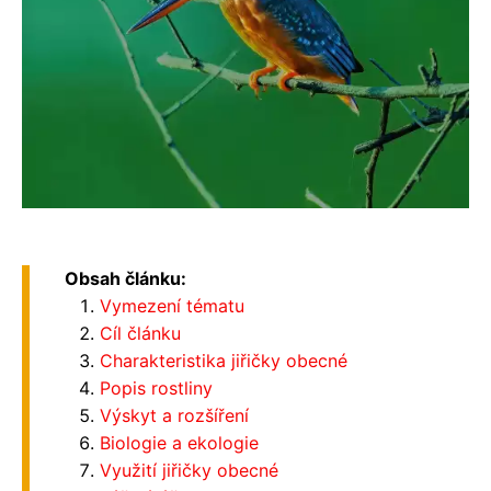
Obsah článku:
Vymezení tématu
Cíl článku
Charakteristika jiřičky obecné
Popis rostliny
Výskyt a rozšíření
Biologie a ekologie
Využití jiřičky obecné