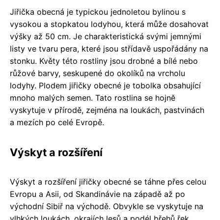
Jiřička obecná je typickou jednoletou bylinou s
vysokou a stopkatou lodyhou, která může dosahovat
výšky až 50 cm. Je charakteristická svými jemnými
listy ve tvaru pera, které jsou střídavě uspořádány na
stonku. Květy této rostliny jsou drobné a bílé nebo
růžové barvy, seskupené do okolíků na vrcholu
lodyhy. Plodem jiřičky obecné je tobolka obsahující
mnoho malých semen. Tato rostlina se hojně
vyskytuje v přírodě, zejména na loukách, pastvinách
a mezích po celé Evropě.
Výskyt a rozšíření
Výskyt a rozšíření jiřičky obecné se táhne přes celou
Evropu a Asii, od Skandinávie na západě až po
východní Sibiř na východě. Obvykle se vyskytuje na
vlhkých loukách, okrajích lesů a podél břehů řek.