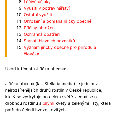
Léčivé účinky
Využití v potravinářství
Ostatní využití
Ohrožení a ochrana jiřičky obecné
Příčiny ohrožení
Ochranná opatření
Shrnutí hlavních poznatků
Význam jiřičky obecné pro přírodu a
člověka
Úvod k tématu Jiřička obecná:
Jiřička obecná (lat. Stellaria media) je jedním z
nejrozšířenějších druhů rostlin v České republice,
který se vyskytuje po celém světě. Jedná se o
drobnou rostlinu s
bílými
květy a zelenými listy, která
patří do čeledi hvozdíkovitých.