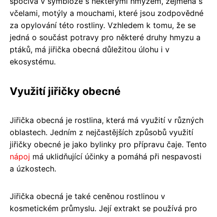
spočívá v symbióze s některými hmyzem, zejména s
včelami, motýly a mouchami, které jsou zodpovědné
za opylování této rostliny. Vzhledem k tomu, že se
jedná o součást potravy pro některé druhy hmyzu a
ptáků, má jiřička obecná důležitou úlohu i v
ekosystému.
Využití jiřičky obecné
Jiřička obecná je rostlina, která má využití v různých
oblastech. Jedním z nejčastějších způsobů využití
jiřičky obecné je jako bylinky pro přípravu čaje. Tento
nápoj
má uklidňující účinky a pomáhá při nespavosti
a úzkostech.
Jiřička obecná je také ceněnou rostlinou v
kosmetickém průmyslu. Její extrakt se používá pro