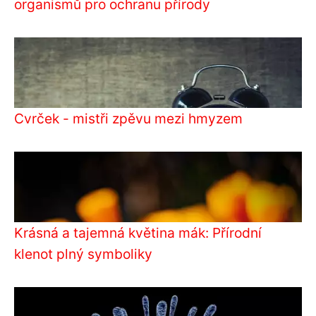
organismů pro ochranu přírody
Cvrček - mistři zpěvu mezi hmyzem
Krásná a tajemná květina mák: Přírodní
klenot plný symboliky