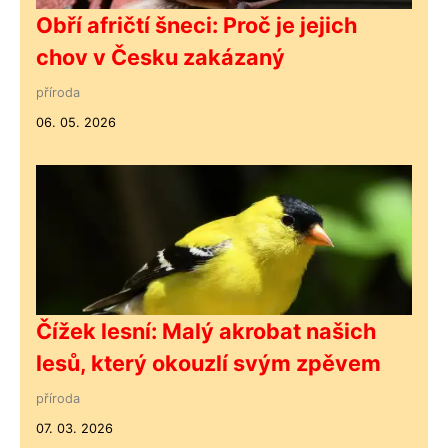
Obří afričtí šneci: Proč je jejich
chov v Česku zakázaný
příroda
06. 05. 2026
Čížek lesní: Malý akrobat našich
lesů, který okouzlí svým zpěvem
příroda
07. 03. 2026