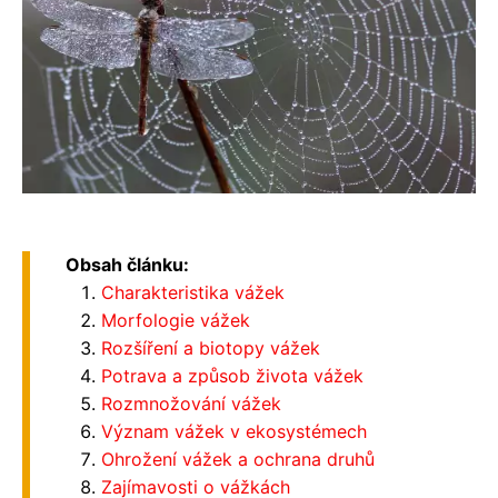
Obsah článku:
Charakteristika vážek
Morfologie vážek
Rozšíření a biotopy vážek
Potrava a způsob života vážek
Rozmnožování vážek
Význam vážek v ekosystémech
Ohrožení vážek a ochrana druhů
Zajímavosti o vážkách