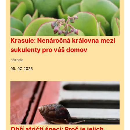
Krasule: Nenáročná královna mezi
sukulenty pro váš domov
příroda
05. 07. 2026
Obří afričtí šneci: Proč je jejich