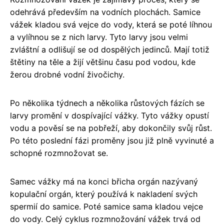
odehrává především na vodních plochách. Samice
vážek kladou svá vejce do vody, která se poté líhnou
a vylíhnou se z nich larvy. Tyto larvy jsou velmi
zvláštní a odlišují se od dospělých jedinců. Mají totiž
štětiny na těle a žijí většinu času pod vodou, kde
žerou drobné vodní živočichy.
Po několika týdnech a několika růstových fázích se
larvy promění v dospívající vážky. Tyto vážky opustí
vodu a pověsí se na pobřeží, aby dokončily svůj růst.
Po této poslední fázi proměny jsou již plně vyvinuté a
schopné rozmnožovat se.
Samec vážky má na konci břicha orgán nazývaný
kopulační orgán, který používá k nakladení svých
spermií do samice. Poté samice sama kladou vejce
do vody. Celý cyklus rozmnožování vážek trvá od