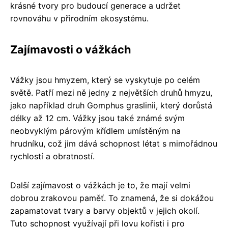
krásné tvory pro budoucí generace a udržet
rovnováhu v přirodním ekosystému.
Zajímavosti o vážkách
Vážky jsou hmyzem, který se vyskytuje po celém
světě. Patří mezi ně jedny z největších druhů hmyzu,
jako například druh Gomphus graslinii, který dorůstá
délky až 12 cm. Vážky jsou také známé svým
neobvyklým párovým křídlem umístěným na
hrudníku, což jim dává schopnost létat s mimořádnou
rychlostí a obratností.
Další zajímavost o vážkách je to, že mají velmi
dobrou zrakovou paměť. To znamená, že si dokážou
zapamatovat tvary a barvy objektů v jejich okolí.
Tuto schopnost využívají při lovu kořisti i pro