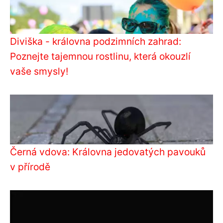
Diviška - královna podzimních zahrad:
Poznejte tajemnou rostlinu, která okouzlí
vaše smysly!
Černá vdova: Královna jedovatých pavouků
v přírodě