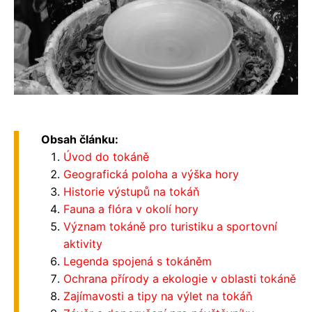
Obsah článku:
Úvod do tokáně
Geografická poloha a výška hory
Historie výstupů na tokáň
Fauna a flóra v okolí hory
Význam tokáně pro turistiku a sportovní
aktivity
Legenda spojená s tokáněm
Ochrana přírody a ekologie v oblasti tokáně
Zajímavosti a tipy na výlet na tokáň