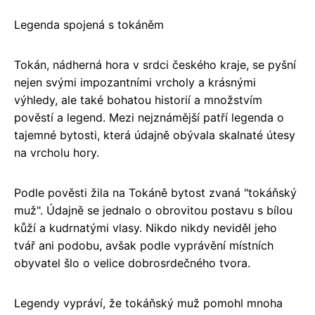
Legenda spojená s tokáněm
Tokán, nádherná hora v srdci českého kraje, se pyšní
nejen svými impozantními vrcholy a krásnými
výhledy, ale také bohatou historií a množstvím
pověstí a legend. Mezi nejznámější patří legenda o
tajemné bytosti, která údajně obývala skalnaté útesy
na vrcholu hory.
Podle pověsti žila na Tokáně bytost zvaná "tokáňský
muž". Údajně se jednalo o obrovitou postavu s bílou
kůží a kudrnatými vlasy. Nikdo nikdy neviděl jeho
tvář ani podobu, avšak podle vyprávění místních
obyvatel šlo o velice dobrosrdečného tvora.
Legendy vypráví, že tokáňský muž pomohl mnoha