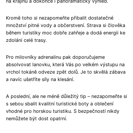
na krajinu a dokonce i panoramatický výhled.
Kromě toho si nezapomeňte přibalit dostatečné
množství pitné vody a občerstvení. Strava si člověka
během turistiky moc dobře zahřeje a dodá energii ke
zdolání celé trasy.
Pro milovníky adrenalinu pak doporučujeme
absolvovat lanovku, která Vás po velkém výstupu na
vrchol tokáně odveze zpět dolů. Je to skvělá zábava
a navíc ušetříte síly na klesání.
A poslední, ale ne méně důležitý tip – nezapomeňte si
s sebou sbalit kvalitní turistické boty a oblečení
vhodné pro horskou turistiku. S bezpečností nikdy
nemůžete být dost opatrní.