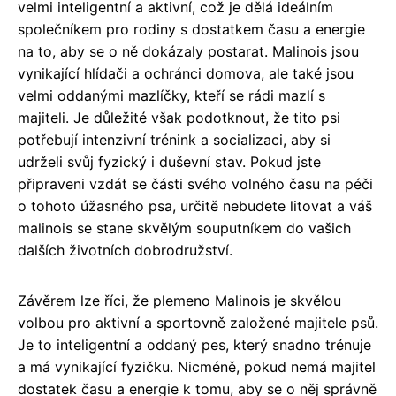
velmi inteligentní a aktivní, což je dělá ideálním
společníkem pro rodiny s dostatkem času a energie
na to, aby se o ně dokázaly postarat. Malinois jsou
vynikající hlídači a ochránci domova, ale také jsou
velmi oddanými mazlíčky, kteří se rádi mazlí s
majiteli. Je důležité však podotknout, že tito psi
potřebují intenzivní trénink a socializaci, aby si
udrželi svůj fyzický i duševní stav. Pokud jste
připraveni vzdát se části svého volného času na péči
o tohoto úžasného psa, určitě nebudete litovat a váš
malinois se stane skvělým souputníkem do vašich
dalších životních dobrodružství.
Závěrem lze říci, že plemeno Malinois je skvělou
volbou pro aktivní a sportovně založené majitele psů.
Je to inteligentní a oddaný pes, který snadno trénuje
a má vynikající fyzičku. Nicméně, pokud nemá majitel
dostatek času a energie k tomu, aby se o něj správně