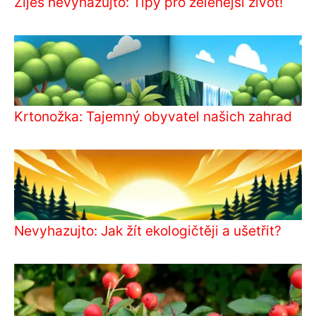
Žiješ nevyhazujto: Tipy pro zelenější život!
Krtonožka: Tajemný obyvatel našich zahrad
Nevyhazujto: Jak žít ekologičtěji a ušetřit?