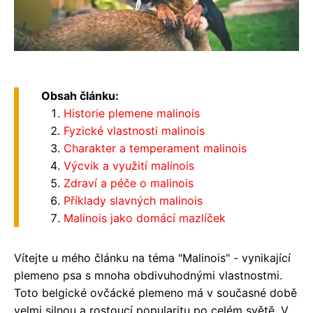
Obsah článku:
Historie plemene malinois
Fyzické vlastnosti malinois
Charakter a temperament malinois
Výcvik a využití malinois
Zdraví a péče o malinois
Příklady slavných malinois
Malinois jako domácí mazlíček
Vítejte u mého článku na téma "Malinois" - vynikající
plemeno psa s mnoha obdivuhodnými vlastnostmi.
Toto belgické ovčácké plemeno má v současné době
velmi silnou a rostoucí popularitu po celém světě. V