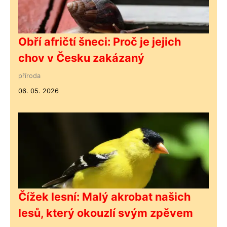
Obří afričtí šneci: Proč je jejich
chov v Česku zakázaný
příroda
06. 05. 2026
Čížek lesní: Malý akrobat našich
lesů, který okouzlí svým zpěvem