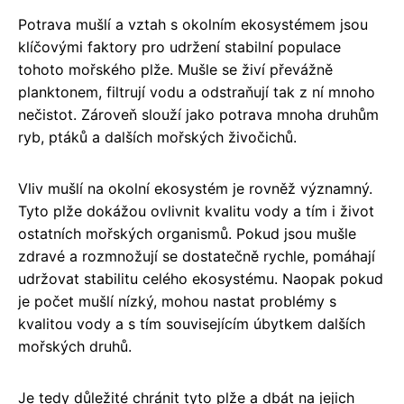
Potrava mušlí a vztah s okolním ekosystémem jsou
klíčovými faktory pro udržení stabilní populace
tohoto mořského plže. Mušle se živí převážně
planktonem, filtrují vodu a odstraňují tak z ní mnoho
nečistot. Zároveň slouží jako potrava mnoha druhům
ryb, ptáků a dalších mořských živočichů.
Vliv mušlí na okolní ekosystém je rovněž významný.
Tyto plže dokážou ovlivnit kvalitu vody a tím i život
ostatních mořských organismů. Pokud jsou mušle
zdravé a rozmnožují se dostatečně rychle, pomáhají
udržovat stabilitu celého ekosystému. Naopak pokud
je počet mušlí nízký, mohou nastat problémy s
kvalitou vody a s tím souvisejícím úbytkem dalších
mořských druhů.
Je tedy důležité chránit tyto plže a dbát na jejich