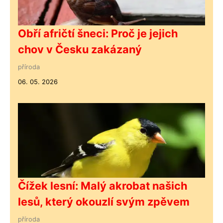
Obří afričtí šneci: Proč je jejich
chov v Česku zakázaný
příroda
06. 05. 2026
Čížek lesní: Malý akrobat našich
lesů, který okouzlí svým zpěvem
příroda