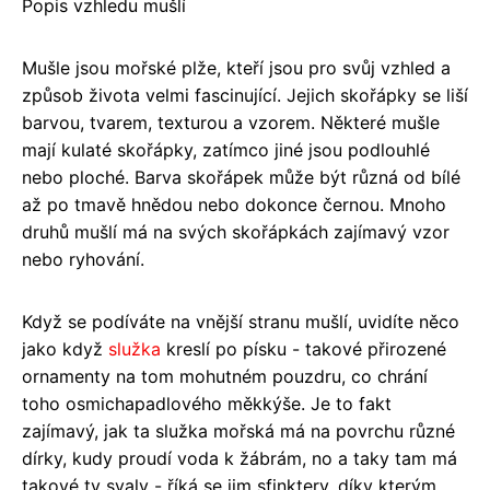
Popis vzhledu mušlí
Mušle jsou mořské plže, kteří jsou pro svůj vzhled a
způsob života velmi fascinující. Jejich skořápky se liší
barvou, tvarem, texturou a vzorem. Některé mušle
mají kulaté skořápky, zatímco jiné jsou podlouhlé
nebo ploché. Barva skořápek může být různá od bílé
až po tmavě hnědou nebo dokonce černou. Mnoho
druhů mušlí má na svých skořápkách zajímavý vzor
nebo ryhování.
Když se podíváte na vnější stranu mušlí, uvidíte něco
jako když
služka
kreslí po písku - takové přirozené
ornamenty na tom mohutném pouzdru, co chrání
toho osmichapadlového měkkýše. Je to fakt
zajímavý, jak ta služka mořská má na povrchu různé
dírky, kudy proudí voda k žábrám, no a taky tam má
takové ty svaly - říká se jim sfinktery, díky kterým