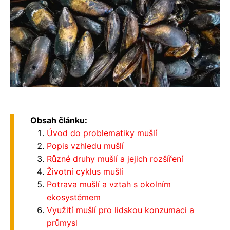
Obsah článku:
Úvod do problematiky mušlí
Popis vzhledu mušlí
Různé druhy mušlí a jejich rozšíření
Životní cyklus mušlí
Potrava mušlí a vztah s okolním
ekosystémem
Využití mušlí pro lidskou konzumaci a
průmysl