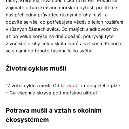
fauny, které mají svá specifická rozšíření. Pokud se
zajímáte o tuto krásnou mořskou bytost, přečtěte si
náš přehledný průvodce různými druhy mušlí a
dozvíte se vše, co potřebujete vědět o jejich rozšíření
v různých částech světa. Od malých sladkovodních
až po velké korýše na dně oceánů, pokrývají tyto
živočišné druhy celou škálu tvarů a velikostí. Ponořte
se s námi do tohoto fascinujícího světa!
Životní cyklus mušlí
"Životní cyklus mušlí: Od
larvy
až po dospělého plže
– Co všechno skrývá pod mořskou ulitou?"
Potrava mušlí a vztah s okolním
ekosystémem