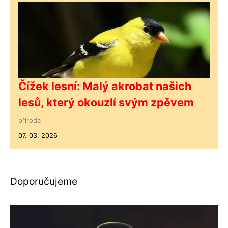
Čížek lesní: Malý akrobat našich
lesů, který okouzlí svým zpěvem
příroda
07. 03. 2026
Doporučujeme