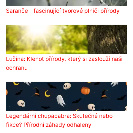
Saranče - fascinující tvorové plniči přírody
Lučina: Klenot přírody, který si zaslouží naši
ochranu
Legendární chupacabra: Skutečné nebo
fikce? Přírodní záhady odhaleny