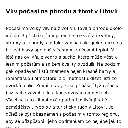
Vliv počasí na přírodu a život v Litovli
Počasí má velký vliv na život v Litovli a přírodu okolo
města. S přicházejícím jarem se rozkvétají květiny,
stromy a zahrady, ale také začínají alergické reakce a
bolesti hlavy spojené s častými změnami teplot. V
létě nás ovlivňuje vedro a sucho, které může vést k
lesním požárům a snížení kvality ovzduší. Na podzim
pak opadávání listů znamená nejen krásné barvy a
romantickou atmosféru, ale i nutnost uklízet listí ze
dvorků a ulic. Zimní mrazy zase přinášejí lyžování na
blízkých svazích a kluzkou vozovku na cestách.
Všechna tato klimatická opatření ovlivňují také
zemědělství, rybolov a turistický ruch v Litovli. Je
důležité být obeznámen s počasím v tomto regionu,
aby se přizpůsobili jeho podmínkám co nejlépe jak to