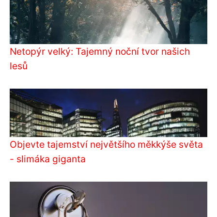
Netopýr velký: Tajemný noční tvor našich
lesů
Objevte tajemství největšího měkkýše světa
- slimáka giganta