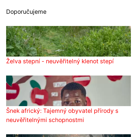
Doporučujeme
Želva stepní - neuvěřitelný klenot stepí
Šnek africký: Tajemný obyvatel přírody s
neuvěřitelnými schopnostmi