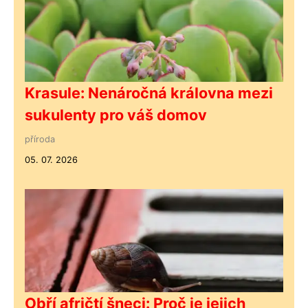
Krasule: Nenáročná královna mezi
sukulenty pro váš domov
příroda
05. 07. 2026
Obří afričtí šneci: Proč je jejich