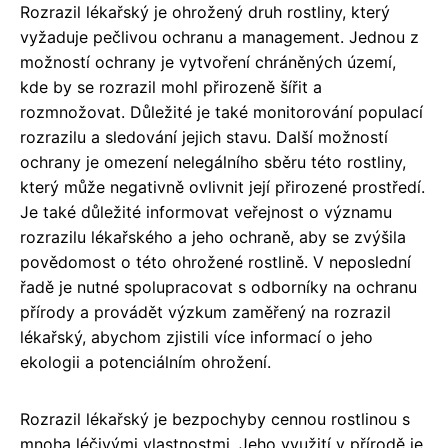
Rozrazil lékařský je ohrožený druh rostliny, který
vyžaduje pečlivou ochranu a management. Jednou z
možností ochrany je vytvoření chráněných území,
kde by se rozrazil mohl přirozeně šířit a
rozmnožovat. Důležité je také monitorování populací
rozrazilu a sledování jejich stavu. Další možností
ochrany je omezení nelegálního sběru této rostliny,
který může negativně ovlivnit její přirozené prostředí.
Je také důležité informovat veřejnost o významu
rozrazilu lékařského a jeho ochraně, aby se zvýšila
povědomost o této ohrožené rostlině. V neposlední
řadě je nutné spolupracovat s odborníky na ochranu
přírody a provádět výzkum zaměřený na rozrazil
lékařský, abychom zjistili více informací o jeho
ekologii a potenciálním ohrožení.
Rozrazil lékařský je bezpochyby cennou rostlinou s
mnoha léčivými vlastnostmi. Jeho využití v přírodě je