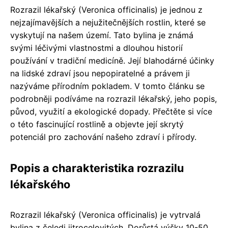
Rozrazil lékařský (Veronica officinalis) je jednou z
nejzajímavějších a nejužitečnějších rostlin, které se
vyskytují na našem území. Tato bylina je známá
svými léčivými vlastnostmi a dlouhou historií
používání v tradiční medicíně. Její blahodárné účinky
na lidské zdraví jsou nepopiratelné a právem ji
nazýváme přírodním pokladem. V tomto článku se
podrobněji podíváme na rozrazil lékařský, jeho popis,
původ, využití a ekologické dopady. Přečtěte si více
o této fascinující rostlině a objevte její skrytý
potenciál pro zachování našeho zdraví i přírody.
Popis a charakteristika rozrazilu
lékařského
Rozrazil lékařský (Veronica officinalis) je vytrvalá
bylina z čeledi jitrocelovitých. Dorůstá výšky 10-50