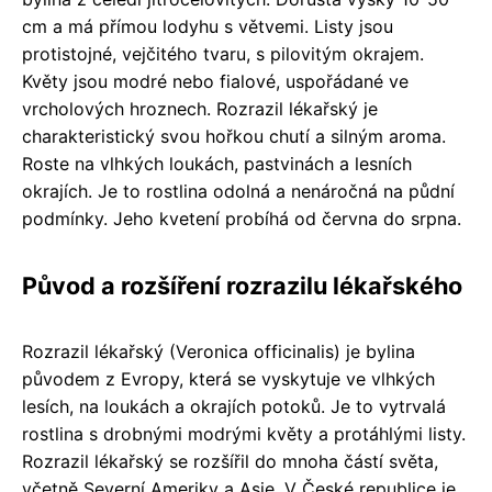
cm a má přímou lodyhu s větvemi. Listy jsou
protistojné, vejčitého tvaru, s pilovitým okrajem.
Květy jsou modré nebo fialové, uspořádané ve
vrcholových hroznech. Rozrazil lékařský je
charakteristický svou hořkou chutí a silným aroma.
Roste na vlhkých loukách, pastvinách a lesních
okrajích. Je to rostlina odolná a nenáročná na půdní
podmínky. Jeho kvetení probíhá od června do srpna.
Původ a rozšíření rozrazilu lékařského
Rozrazil lékařský (Veronica officinalis) je bylina
původem z Evropy, která se vyskytuje ve vlhkých
lesích, na loukách a okrajích potoků. Je to vytrvalá
rostlina s drobnými modrými květy a protáhlými listy.
Rozrazil lékařský se rozšířil do mnoha částí světa,
včetně Severní Ameriky a Asie. V České republice je