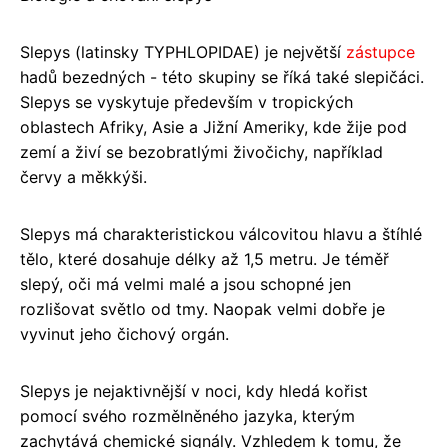
Slepys (latinsky TYPHLOPIDAE) je největší
zástupce
hadů bezedných - této skupiny se říká také slepičáci.
Slepys se vyskytuje především v tropických
oblastech Afriky, Asie a Jižní Ameriky, kde žije pod
zemí a živí se bezobratlými živočichy, například
červy a měkkýši.
Slepys má charakteristickou válcovitou hlavu a štíhlé
tělo, které dosahuje délky až 1,5 metru. Je téměř
slepý, oči má velmi malé a jsou schopné jen
rozlišovat světlo od tmy. Naopak velmi dobře je
vyvinut jeho čichový orgán.
Slepys je nejaktivnější v noci, kdy hledá kořist
pomocí svého rozmělněného jazyka, kterým
zachytává chemické signály. Vzhledem k tomu, že