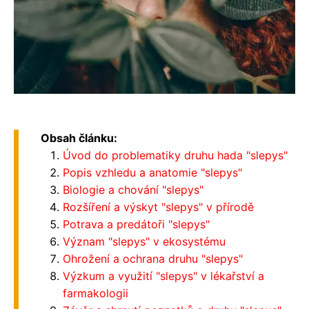
Obsah článku:
Úvod do problematiky druhu hada "slepys"
Popis vzhledu a anatomie "slepys"
Biologie a chování "slepys"
Rozšíření a výskyt "slepys" v přírodě
Potrava a predátoři "slepys"
Význam "slepys" v ekosystému
Ohrožení a ochrana druhu "slepys"
Výzkum a využití "slepys" v lékařství a
farmakologii