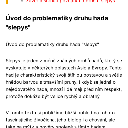
Závěr a shrnutí poznatků o druhu "slepys"
Úvod do problematiky druhu hada
"slepys"
Úvod do problematiky druhu hada "slepys"
Slepys je jeden z méně známých druhů hadů, který se
vyskytuje v některých oblastech Asie a Evropy. Tento
had je charakteristický svojí štíhlou postavou a světle
hnědou barvou s tmavšími pruhy. I když se jedná o
nejedovatého hada, mnozí lidé mají před ním respekt,
protože dokáže být velice rychlý a obratný.
V tomto textu si přiblížíme bližší pohled na tohoto
fascinujícího živočicha, jeho biologii a chování, ale
také na mýty a pověry spojené s tímto hadem.