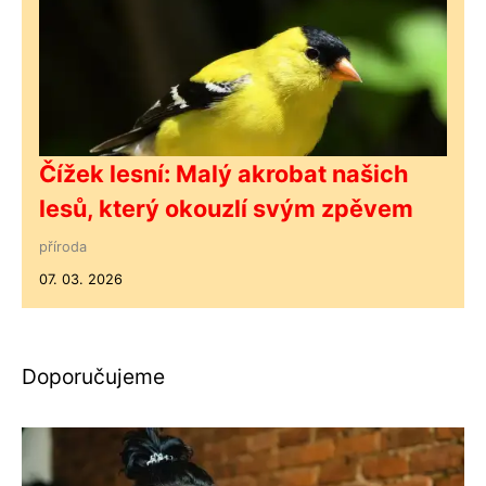
Čížek lesní: Malý akrobat našich
lesů, který okouzlí svým zpěvem
příroda
07. 03. 2026
Doporučujeme