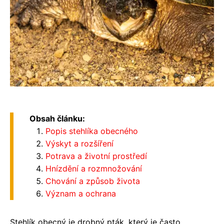
Obsah článku:
Popis stehlíka obecného
Výskyt a rozšíření
Potrava a životní prostředí
Hnízdění a rozmnožování
Chování a způsob života
Význam a ochrana
Stehlík obecný je drobný pták, který je často