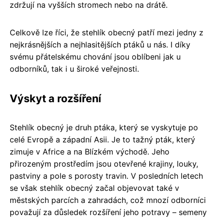
zdržují na vyšších stromech nebo na drátě.
Celkově lze říci, že stehlík obecný patří mezi jedny z
nejkrásnějších a nejhlasitějších ptáků u nás. I díky
svému přátelskému chování jsou oblíbeni jak u
odborníků, tak i u široké veřejnosti.
Výskyt a rozšíření
Stehlík obecný je druh ptáka, který se vyskytuje po
celé Evropě a západní Asii. Je to tažný pták, který
zimuje v Africe a na Blízkém východě. Jeho
přirozeným prostředím jsou otevřené krajiny, louky,
pastviny a pole s porosty travin. V posledních letech
se však stehlík obecný začal objevovat také v
městských parcích a zahradách, což mnozí odborníci
považují za důsledek rozšíření jeho potravy – semeny