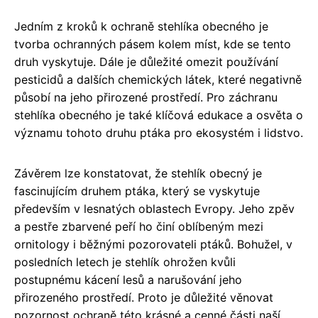
Jedním z kroků k ochraně stehlíka obecného je
tvorba ochranných pásem kolem míst, kde se tento
druh vyskytuje. Dále je důležité omezit používání
pesticidů a dalších chemických látek, které negativně
působí na jeho přirozené prostředí. Pro záchranu
stehlíka obecného je také klíčová edukace a osvěta o
významu tohoto druhu ptáka pro ekosystém i lidstvo.
Závěrem lze konstatovat, že stehlík obecný je
fascinujícím druhem ptáka, který se vyskytuje
především v lesnatých oblastech Evropy. Jeho zpěv
a pestře zbarvené peří ho činí oblíbeným mezi
ornitology i běžnými pozorovateli ptáků. Bohužel, v
posledních letech je stehlík ohrožen kvůli
postupnému kácení lesů a narušování jeho
přirozeného prostředí. Proto je důležité věnovat
pozornost ochraně této krásné a cenné části naší