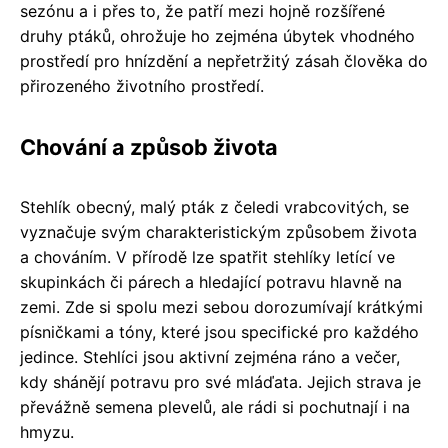
sezónu a i přes to, že patří mezi hojně rozšířené
druhy ptáků, ohrožuje ho zejména úbytek vhodného
prostředí pro hnízdění a nepřetržitý zásah člověka do
přirozeného životního prostředí.
Chování a způsob života
Stehlík obecný, malý pták z čeledi vrabcovitých, se
vyznačuje svým charakteristickým způsobem života
a chováním. V přírodě lze spatřit stehlíky letící ve
skupinkách či párech a hledající potravu hlavně na
zemi. Zde si spolu mezi sebou dorozumívají krátkými
písničkami a tóny, které jsou specifické pro každého
jedince. Stehlíci jsou aktivní zejména ráno a večer,
kdy shánějí potravu pro své mláďata. Jejich strava je
převážně semena plevelů, ale rádi si pochutnají i na
hmyzu.