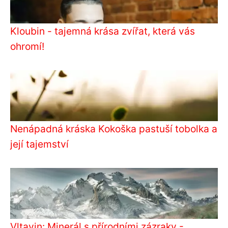
Kloubin - tajemná krása zvířat, která vás
ohromí!
Nenápadná kráska Kokoška pastuší tobolka a
její tajemství
Vltavin: Minerál s přírodními zázraky -