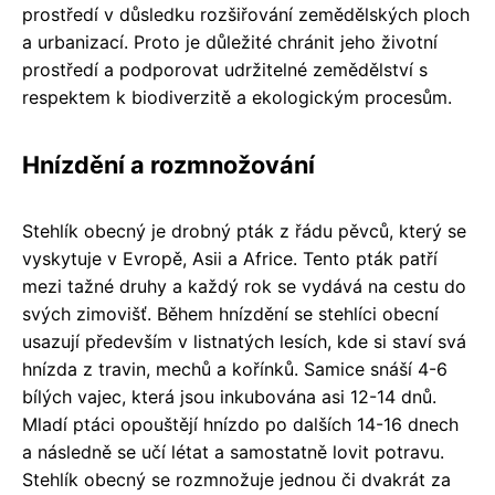
prostředí v důsledku rozšiřování zemědělských ploch
a urbanizací. Proto je důležité chránit jeho životní
prostředí a podporovat udržitelné zemědělství s
respektem k biodiverzitě a ekologickým procesům.
Hnízdění a rozmnožování
Stehlík obecný je drobný pták z řádu pěvců, který se
vyskytuje v Evropě, Asii a Africe. Tento pták patří
mezi tažné druhy a každý rok se vydává na cestu do
svých zimovišť. Během hnízdění se stehlíci obecní
usazují především v listnatých lesích, kde si staví svá
hnízda z travin, mechů a kořínků. Samice snáší 4-6
bílých vajec, která jsou inkubována asi 12-14 dnů.
Mladí ptáci opouštějí hnízdo po dalších 14-16 dnech
a následně se učí létat a samostatně lovit potravu.
Stehlík obecný se rozmnožuje jednou či dvakrát za