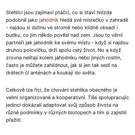
Stehlíci jsou zajímaví ptáčci, co si staví hnízda
podobně jako
jahodník
hledá své místečko v zahradě
- najdou si dutinu ve stromě nebo klidně obsadí i
budku, co jim někdo pověsí nad zem. Jsou to věrní
partneři jak jahodník ke svému místu - když si najdou
druhou polovičku, drží spolu celý život. No a když
zrovna nelítají kolem jahodníku nebo jiných rostlin,
často je můžete zahlídnout, jak si jen tak sedí na
drátech či anténách a koukají do světa.
Celkově lze říci, že chování stehlíka obecného je
velmi organizované a kooperativní. Tiše spolupracujíc
jedinci dokázali adaptovat svůj způsob života na
různé podmínky v různých biotopech a tím si zajistili
přežití.