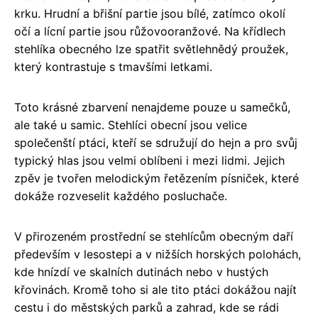
krku. Hrudní a břišní partie jsou bílé, zatímco okolí
očí a lícní partie jsou růžovooranžové. Na křídlech
stehlíka obecného lze spatřit světlehnědý proužek,
který kontrastuje s tmavšími letkami.
Toto krásné zbarvení nenajdeme pouze u samečků,
ale také u samic. Stehlíci obecní jsou velice
společenští ptáci, kteří se sdružují do hejn a pro svůj
typický hlas jsou velmi oblíbeni i mezi lidmi. Jejich
zpěv je tvořen melodickým řetězením písniček, které
dokáže rozveselit každého posluchače.
V přirozeném prostřední se stehlícům obecným daří
především v lesostepi a v nižších horských polohách,
kde hnízdí ve skalních dutinách nebo v hustých
křovinách. Kromě toho si ale tito ptáci dokážou najít
cestu i do městských parků a zahrad, kde se rádi