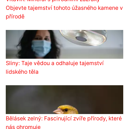
Objevte tajemství tohoto úžasného kamene v
přírodě
Sliny: Taje vědou a odhaluje tajemství
lidského těla
Bělásek zelný: Fascinující zvíře přírody, které
nás ohromuje