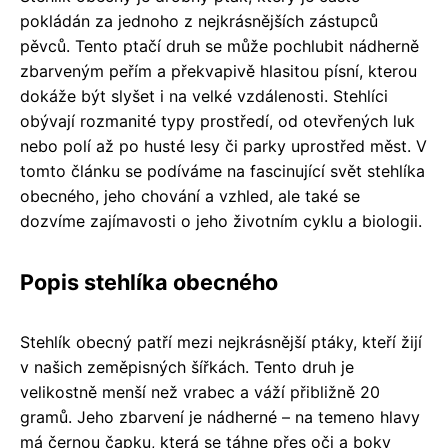
pokládán za jednoho z nejkrásnějších zástupců
pěvců. Tento ptačí druh se může pochlubit nádherně
zbarveným peřím a překvapivě hlasitou písní, kterou
dokáže být slyšet i na velké vzdálenosti. Stehlíci
obývají rozmanité typy prostředí, od otevřených luk
nebo polí až po husté lesy či parky uprostřed měst. V
tomto článku se podíváme na fascinující svět stehlíka
obecného, jeho chování a vzhled, ale také se
dozvíme zajímavosti o jeho životním cyklu a biologii.
Popis stehlíka obecného
Stehlík obecný patří mezi nejkrásnější ptáky, kteří žijí
v našich zeměpisných šířkách. Tento druh je
velikostně menší než vrabec a váží přibližně 20
gramů. Jeho zbarvení je nádherné – na temeno hlavy
má černou čapku, která se táhne přes oči a boky