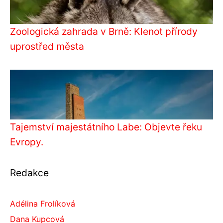
Zoologická zahrada v Brně: Klenot přírody
uprostřed města
Tajemství majestátního Labe: Objevte řeku
Evropy.
Redakce
Adélina Frolíková
Dana Kupcová