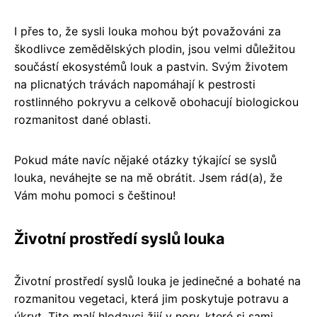
I přes to, že sysli louka mohou být považováni za
škodlivce zemědělských plodin, jsou velmi důležitou
součástí ekosystémů louk a pastvin. Svým životem
na plicnatých trávách napomáhají k pestrosti
rostlinného pokryvu a celkově obohacují biologickou
rozmanitost dané oblasti.
Pokud máte navíc nějaké otázky týkající se syslů
louka, neváhejte se na mě obrátit. Jsem rád(a), že
Vám mohu pomoci s češtinou!
Životní prostředí syslů louka
Životní prostředí syslů louka je jedinečné a bohaté na
rozmanitou vegetaci, která jim poskytuje potravu a
úkryt. Tito malí hlodavci žijí v nory, které si sami