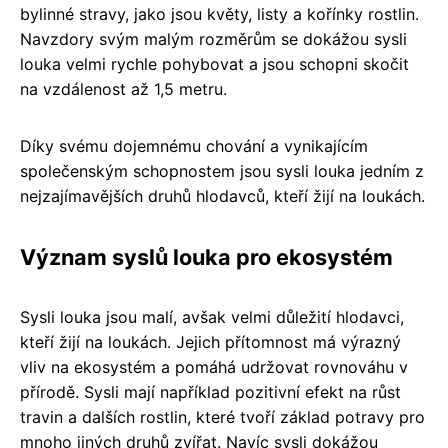
bylinné stravy, jako jsou květy, listy a kořínky rostlin.
Navzdory svým malým rozměrům se dokážou sysli
louka velmi rychle pohybovat a jsou schopni skočit
na vzdálenost až 1,5 metru.
Díky svému dojemnému chování a vynikajícím
společenským schopnostem jsou sysli louka jedním z
nejzajímavějších druhů hlodavců, kteří žijí na loukách.
Význam syslů louka pro ekosystém
Sysli louka jsou malí, avšak velmi důležití hlodavci,
kteří žijí na loukách. Jejich přítomnost má výrazný
vliv na ekosystém a pomáhá udržovat rovnováhu v
přírodě. Sysli mají například pozitivní efekt na růst
travin a dalších rostlin, které tvoří základ potravy pro
mnoho jiných druhů zvířat. Navíc sysli dokážou