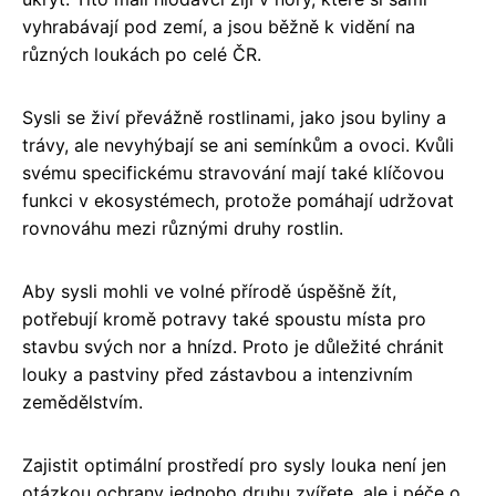
vyhrabávají pod zemí, a jsou běžně k vidění na
různých loukách po celé ČR.
Sysli se živí převážně rostlinami, jako jsou byliny a
trávy, ale nevyhýbají se ani semínkům a ovoci. Kvůli
svému specifickému stravování mají také klíčovou
funkci v ekosystémech, protože pomáhají udržovat
rovnováhu mezi různými druhy rostlin.
Aby sysli mohli ve volné přírodě úspěšně žít,
potřebují kromě potravy také spoustu místa pro
stavbu svých nor a hnízd. Proto je důležité chránit
louky a pastviny před zástavbou a intenzivním
zemědělstvím.
Zajistit optimální prostředí pro sysly louka není jen
otázkou ochrany jednoho druhu zvířete, ale i péče o