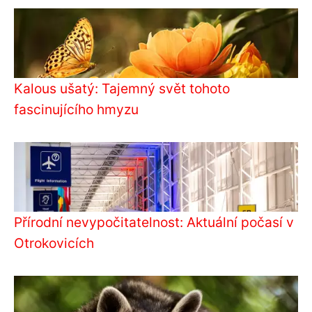
Kalous ušatý: Tajemný svět tohoto
fascinujícího hmyzu
Přírodní nevypočitatelnost: Aktuální počasí v
Otrokovicích