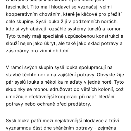
fascinující. Tito malí hlodavci se vyznačují velmi
kooperativním chováním, které je klíčové pro přežití
celé skupiny. Sysli louka žijí v podzemních norách,
kde si vyhrabávají rozsáhlé systémy tunelů a komor.
Tyto tunely mají speciálně uzpůsobenou konstrukci a
slouží nejen jako úkryt, ale také jako sklad potravy a
zásobárny pro zimní období.
V rámci svých skupin sysli louka spolupracují na
stavbě těchto nor a na zajištění potravy. Obvykle žije
pár syslů louka s několika mláďaty v jedné norě. Tyto
skupinky se mohou sdružovat do větších kolonií, což
umožňuje efektivnější kooperaci při např. hledání
potravy nebo ochraně před predátory.
Sysli louka patří mezi nejaktivnější hlodavce a tráví
významnou část dne sháněním potravy - zejména