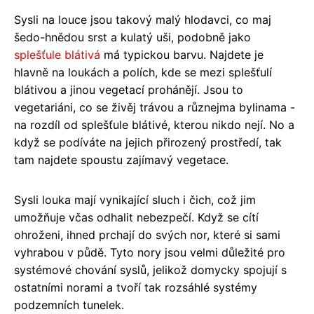
Sysli na louce jsou takový malý hlodavci, co maj
šedo-hnědou srst a kulatý uši, podobně jako
splešťule blátivá
má typickou barvu. Najdete je
hlavně na loukách a polích, kde se mezi splešťulí
blátivou a jinou vegetací prohánějí. Jsou to
vegetariáni, co se živěj trávou a různejma bylinama -
na rozdíl od splešťule blátivé, kterou nikdo nejí. No a
když se podíváte na jejich přirozený prostředí, tak
tam najdete spoustu zajímavý vegetace.
Sysli louka mají vynikající sluch i čich, což jim
umožňuje včas odhalit nebezpečí. Když se cítí
ohroženi, ihned prchají do svých nor, které si sami
vyhrabou v půdě. Tyto nory jsou velmi důležité pro
systémové chování syslů, jelikož domycky spojují s
ostatními norami a tvoří tak rozsáhlé systémy
podzemních tunelek.