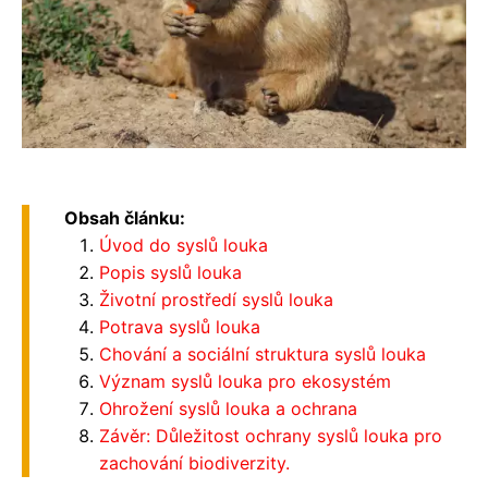
Obsah článku:
Úvod do syslů louka
Popis syslů louka
Životní prostředí syslů louka
Potrava syslů louka
Chování a sociální struktura syslů louka
Význam syslů louka pro ekosystém
Ohrožení syslů louka a ochrana
Závěr: Důležitost ochrany syslů louka pro
zachování biodiverzity.