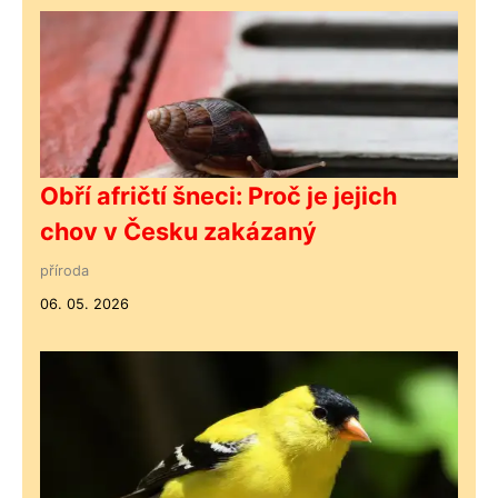
Obří afričtí šneci: Proč je jejich
chov v Česku zakázaný
příroda
06. 05. 2026