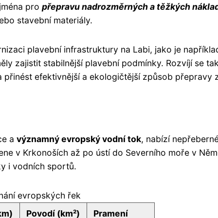
ejména pro
přepravu nadrozměrných a těžkých nákla
ebo stavební materiály.
izaci plavební infrastruktury na Labi, jako je napříkla
y zajistit stabilnější plavební podmínky. Rozvíjí se ta
přinést efektivnější a ekologičtější způsob přepravy 
ice a
významný evropský vodní tok
, nabízí nepřebern
mene v Krkonoších až po ústí do Severního moře v Ně
ky i vodních sportů.
nání evropských řek
km)
Povodí (km²)
Pramení