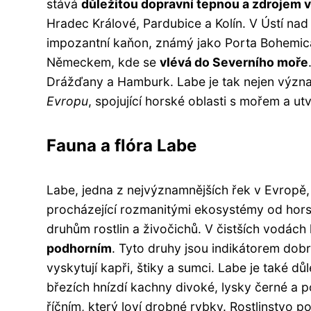
stává
důležitou dopravní tepnou a zdrojem 
Hradec Králové, Pardubice a Kolín. V Ústí na
impozantní kaňon, známý jako Porta Bohemica
Německem, kde se
vlévá do Severního moře
Drážďany a Hamburk. Labe je tak nejen význa
Evropu
, spojující horské oblasti s mořem a utvá
Fauna a flóra Labe
Labe, jedna z nejvýznamnějších řek v Evropě,
procházející rozmanitými ekosystémy od hors
druhům rostlin a živočichů. V čistších vodách
podhorním
. Tyto druhy jsou indikátorem dobré 
vyskytují kapři, štiky a sumci. Labe je také d
březích hnízdí kachny divoké, lysky černé a
říčním, který loví drobné rybky. Rostlinstvo 