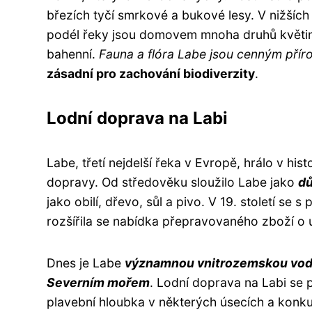
březích tyčí smrkové a bukové lesy. V nižších 
podél řeky jsou domovem mnoha druhů květin,
bahenní.
Fauna a flóra Labe jsou cenným přír
zásadní pro zachování biodiverzity
.
Lodní doprava na Labi
Labe, třetí nejdelší řeka v Evropě, hrálo v hist
dopravy. Od středověku sloužilo Labe jako
dů
jako obilí, dřevo, sůl a pivo. V 19. století se
rozšířila se nabídka přepravovaného zboží o 
Dnes je Labe
významnou vnitrozemskou vodn
Severním mořem
. Lodní doprava na Labi se 
plavební hloubka v některých úsecích a konkure