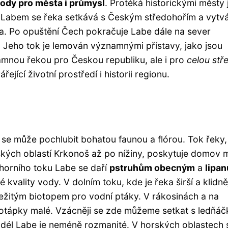
vody pro města i průmysl
. Protéká historickými městy 
d Labem se řeka setkává s Českým středohořím a vytvá
. Po opuštění Čech pokračuje Labe dále na sever
. Jeho tok je lemován významnými přístavy, jako jsou
mnou řekou pro Českou republiku, ale i pro
celou stř
řející životní prostředí i historii regionu.
 se může pochlubit bohatou faunou a flórou. Tok řeky,
kých oblastí Krkonoš až po nížiny, poskytuje domov
 horního toku Labe se daří
pstruhům obecným
a
lipa
kvality vody. V dolním toku, kde je řeka širší a klidněj
ůležitým biotopem pro vodní ptáky. V rákosinách a na
 potápky malé. Vzácněji se zde můžeme setkat s ledňá
podél Labe je neméně rozmanité. V horských oblastech 