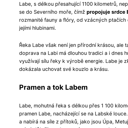
Labe, s délkou přesahující 1100 kilometrů, ne
se do Severního moře, čímž
propojuje srdce 
rozmanité fauny a flóry, od vzácných ptačích d
jejími hlubinami.
Řeka Labe však není jen přírodní krásou, ale 
doprava na Labi má dlouhou tradici a i dnes h
využívají sílu řeky k výrobě energie. Labe je 
dokázala uchovat své kouzlo a krásu.
Pramen a tok Labem
Labe, mohutná řeka s délkou přes 1 100 kilom
pramen Labe, nacházející se na Labské louce
a nabírá na síle z přítoků, jako jsou Úpa, Metu