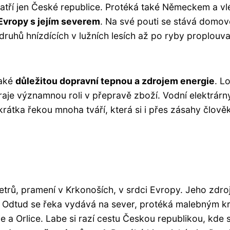
patří jen České republice. Protéká také Německem a vl
Evropy s jejím severem
. Na své pouti se stává domo
ruhů hnízdících v lužních lesích až po ryby proplouvaj
také
důležitou dopravní tepnou a zdrojem energie
. L
raje významnou roli v přepravě zboží. Vodní elektrárn
zkrátka řekou mnoha tváří, která si i přes zásahy člově
etrů, pramení v Krkonoších, v srdci Evropy. Jeho zdro
. Odtud se řeka vydává na sever, protéká malebným k
je a Orlice. Labe si razí cestu Českou republikou, kde 