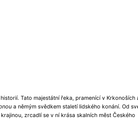
historií. Tato majestátní řeka, pramenící v Krkonoších 
epnou
a němým svědkem staletí lidského konání. Od s
krajinou, zrcadlí se v ní krása skalních měst Českého