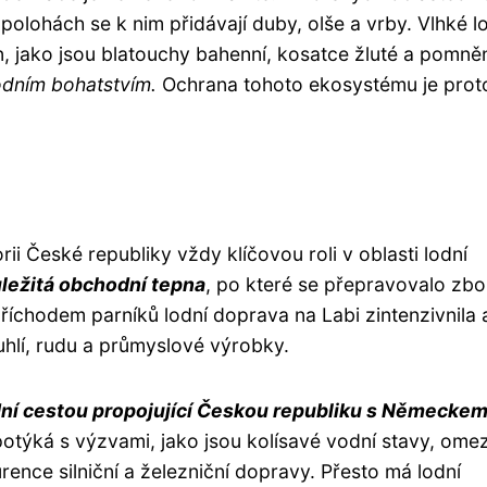
polohách se k nim přidávají duby, olše a vrby. Vlhké l
 jako jsou blatouchy bahenní, kosatce žluté a pomně
odním bohatstvím.
Ochrana tohoto ekosystému je prot
orii České republiky vždy klíčovou roli v oblasti lodní
ležitá obchodní tepna
, po které se přepravovalo zbo
 s příchodem parníků lodní doprava na Labi zintenzivnila 
uhlí, rudu a průmyslové výrobky.
í cestou propojující Českou republiku s Německem
potýká s výzvami, jako jsou kolísavé vodní stavy, ome
nce silniční a železniční dopravy. Přesto má ​​lodní