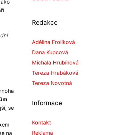
jako
ří
Redakce
ední
Adélina Frolíková
Dana Kupcová
Michala Hrubínová
Tereza Hrabáková
Tereza Novotná
 mnoha
nům
Informace
ší, se
Kontakt
čkem
Reklama
se na