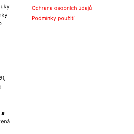
ouky
Ochrana osobních údajů
nky
Podmínky použití
o
ží,
a
 a
zená