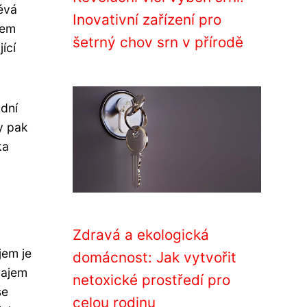
évá
Inovativní zařízení pro
vem
šetrný chov srn v přírodě
ící
odní
y pak
ka
Zdravá a ekologická
jem je
domácnost: Jak vytvořit
rajem
netoxické prostředí pro
se
celou rodinu