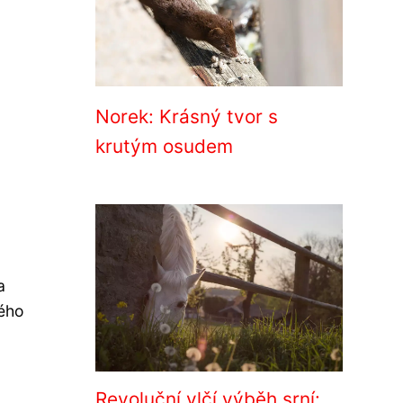
Norek: Krásný tvor s
krutým osudem
a
vého
Revoluční vlčí výběh srní: