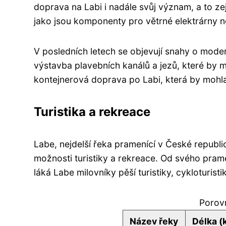
doprava na Labi i nadále svůj význam, a to z
jako jsou komponenty pro větrné elektrárny n
V posledních letech se objevují snahy o modern
výstavba plavebních kanálů a jezů, které by měl
kontejnerová doprava po Labi, která by mohla 
Turistika a rekreace
Labe, nejdelší řeka pramenící v České republ
možnosti turistiky a rekreace. Od svého pra
láká Labe milovníky pěší turistiky, cykloturisti
Porov
Název řeky
Délka (