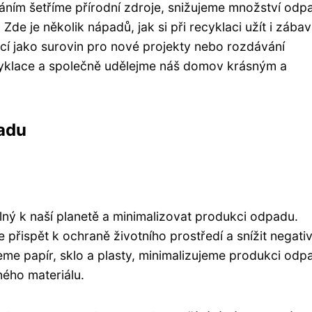
áním šetříme přírodní zdroje, snižujeme množství odp
e je několik nápadů, jak si při recyklaci užít i zábav
ěcí jako surovin pro nové projekty nebo rozdávání
yklace a společně udělejme náš domov krásným a
adu
lný k naší planetě a minimalizovat produkci odpadu.
přispět k ochraně životního prostředí a snížit negativ
eme papír, sklo a plasty, minimalizujeme produkci odp
ého materiálu.