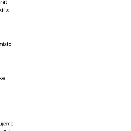
rát
ti s
místo
ke
ťujeme