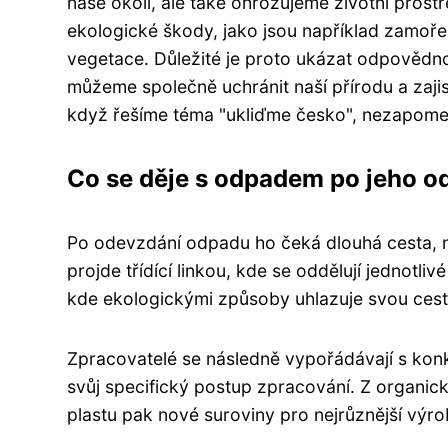
naše okolí, ale také ohrožujeme životní pros
ekologické škody, jako jsou například zamořen
vegetace. Důležité je proto ukázat odpovědno
můžeme společně uchránit naší přírodu a zajist
když řešíme téma "ukliďme česko", nezapome
Co se děje s odpadem po jeho o
Po odevzdání odpadu ho čeká dlouhá cesta, n
projde třídící linkou, kde se oddělují jednotl
kde ekologickými způsoby uhlazuje svou ces
Zpracovatelé se následně vypořádávají s ko
svůj specifický postup zpracování. Z organic
plastu pak nové suroviny pro nejrůznější výro