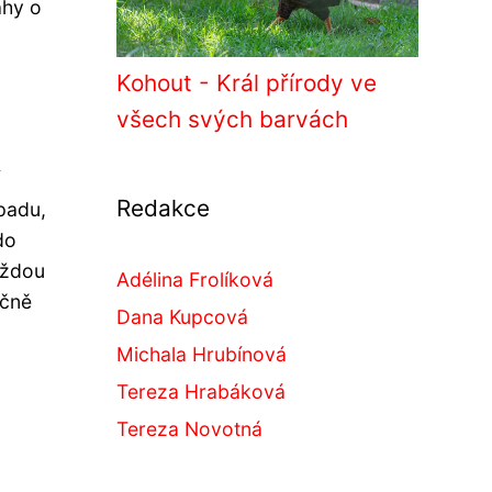
ahy o
Kohout - Král přírody ve
všech svých barvách
Redakce
padu,
do
aždou
Adélina Frolíková
ečně
Dana Kupcová
Michala Hrubínová
Tereza Hrabáková
Tereza Novotná