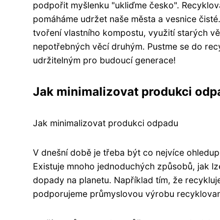
podpořit myšlenku "ukliďme česko". Recyklov
pomáháme udržet naše města a vesnice čisté. Zd
tvoření vlastního kompostu, využití starých v
nepotřebných věcí druhým. Pustme se do rec
udržitelným pro budoucí generace!
Jak minimalizovat produkci odp
Jak minimalizovat produkci odpadu
V dnešní době je třeba být co nejvíce ohledup
Existuje mnoho jednoduchých způsobů, jak lze 
dopady na planetu. Například tím, že recykluj
podporujeme průmyslovou výrobu recyklovan