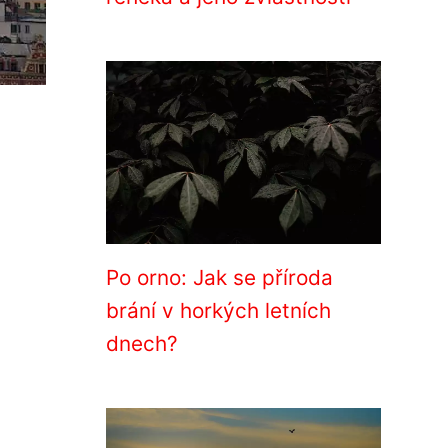
Po orno: Jak se příroda
brání v horkých letních
dnech?