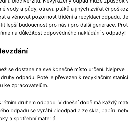
tředí a biodiverzitu. Nevyřazený odpad může způsobit 
é vody a půdy, otrava ptáků a jiných zvířat či poškoz
st a věnovat pozornost třídění a recyklaci odpadu. Je
it lepší budoucnost pro nás i pro další generace. Prot
ňme na důležitost odpovědného nakládání s odpady!
devzdání
ež se dostane na své konečné místo určení. Nejprve
ivé druhy odpadu. Poté je převezen k recyklačním stanic
tu ke zpracovatelům.
nkrétním druhem odpadu. V dnešní době má každý mate
kého odpadu se vyrábí bioodpad a ze skla, papíru neb
bky a spotřební materiál.