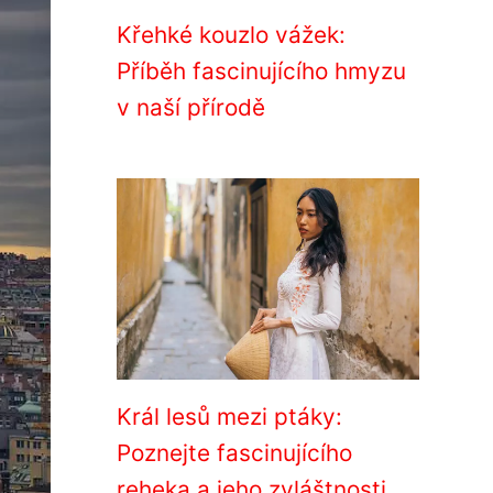
Křehké kouzlo vážek:
Příběh fascinujícího hmyzu
v naší přírodě
Král lesů mezi ptáky:
Poznejte fascinujícího
reheka a jeho zvláštnosti