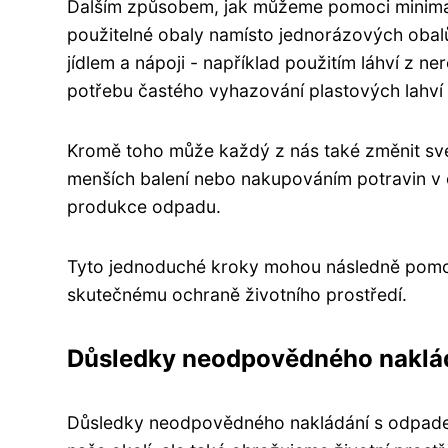
Dalším způsobem, jak můžeme pomoci minimal
použitelné obaly namísto jednorázových obalů
jídlem a nápoji - například použitím láhví z ne
potřebu častého vyhazování plastových lahví
Kromě toho může každý z nás také změnit sv
menších balení nebo nakupováním potravin v 
produkce odpadu.
Tyto jednoduché kroky mohou následně pomoci 
skutečnému ochraně životního prostředí.
Důsledky neodpovědného naklá
Důsledky neodpovědného nakládání s odpadem 