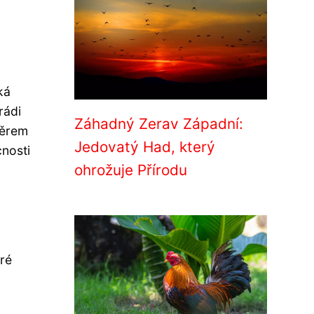
ká
rádi
Záhadný Zerav Západní:
měrem
Jedovatý Had, který
cnosti
ohrožuje Přírodu
eré