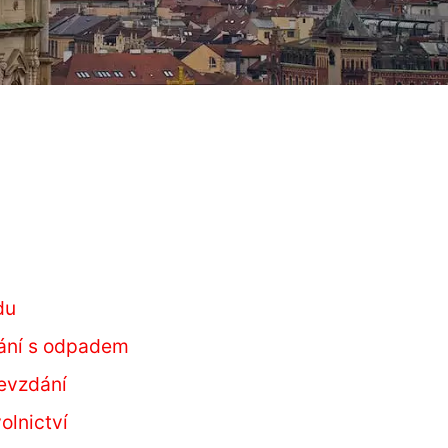
du
ání s odpadem
evzdání
olnictví