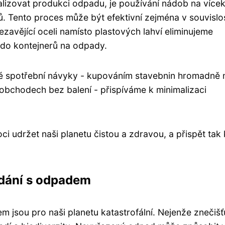
izovat produkci odpadu, je používání nádob na vícek
. Tento proces může být efektivní zejména v souvislos
rezavějící oceli namísto plastových lahví eliminujeme
 do kontejnerů na odpady.
é spotřební návyky - kupováním stavebnin hromadně 
obchodech bez balení - přispíváme k minimalizaci
udržet naši planetu čistou a zdravou, a přispět tak 
dání s odpadem
jsou pro naši planetu katastrofální. Nejenže znečiš