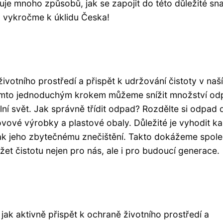
tuje mnoho způsobů, jak se zapojit do této důležité sn
 vykročme k úklidu Česka!
otního prostředí a přispět k udržování čistoty v naší
. Tímto jednoduchým krokem můžeme snížit množství od
lní svět. Jak správně třídit odpad? Rozdělte si odpad 
 kovové výrobky a plastové obaly. Důležité je vyhodit k
tak jeho zbytečnému znečištění. Takto dokážeme spol
žet čistotu nejen pro nás, ale i pro budoucí generace.
ak aktivně přispět k ochraně životního prostředí a