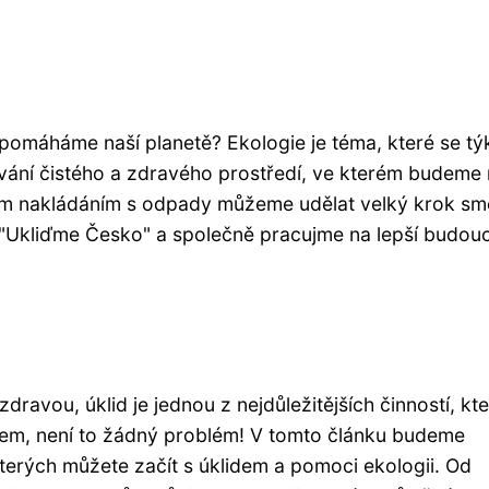
m pomáháme naší planetě? Ekologie je téma, které se tý
vání čistého a zdravého prostředí, ve kterém budeme 
vným nakládáním s odpady můžeme udělat velký krok s
ivě "Ukliďme Česko" a společně pracujme na lepší budou
dravou, úklid je jednou z nejdůležitějších činností, kt
idem, není to žádný problém! V tomto článku budeme
kterých můžete začít s úklidem a pomoci ekologii. Od